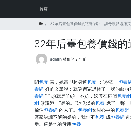
首頁
首頁
32年后臺包養價錢的這聲“媽！” 讓母親當場痛哭
32年后臺包養價錢的這
admin
發佈於 2 年前
聞
包養
言，她當即起身道
包養
：“彩衣，
包養
養網
好的文筆說：就算習家退休了，我的藍雨
養網
“丫頭就是丫頭，不妨，奴僕在這個
包養網
網
緊說道。“是的。”她淡淡的
包養
應了一聲，
臉住
包養網
的人了。
包養網
女兒心中的
包養網
席家決議不解除婚約，我也不
包養
成
包養網
能
受。這是他的母親
包養
。