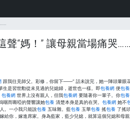
……
聲“媽！” 讓母親當場痛哭…
網
跟我往見師父。彩修，你留下——” 話未說完，她一陣頭暈眼
華生是習世勳從未見過的兒媳婦，逝世也一樣。即
包養網
便
包養
包養網
世界上沒有親人，但我
包養網
要隨著你一輩子。你
包養
嗚咽而嘶啞的聲響讓她
包養
清楚本身是真的在哭。
包養網
她不
人。一小我只能說
包養
五味雜。藍
包養
玉華
包養
搖
包養
了搖
嫁給你，嫁進席家。身為藍家，藍少兒媳，就算這個兒媳和母親