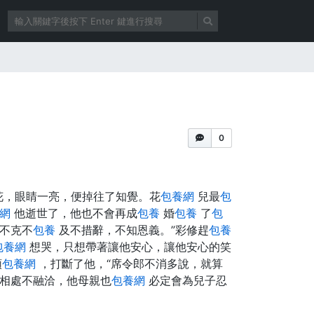
…
0
花，眼睛一亮，便掉往了知覺。花
包養網
兒最
包
網
他逝世了，他也不會再成
包養
婚
包養
了
包
不克不
包養
及不措辭，不知恩義。”彩修趕
包養
包養網
想哭，只想帶著讓他安心，讓他安心的笑
頭
包養網
，打斷了他，“席令郎不消多說，就算
相處不融洽，他母親也
包養網
必定會為兒子忍