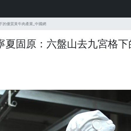
下的優質黃牛肉產業_中國網
寧夏固原：六盤山去九宮格下