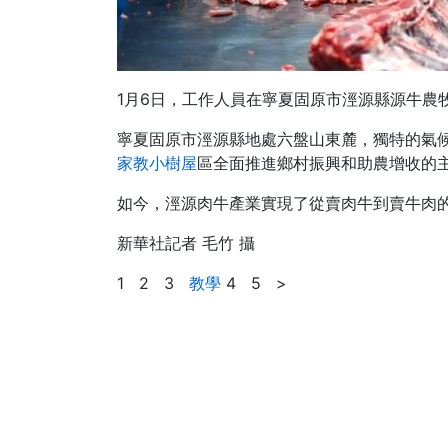
1月6日，工作人員在寧夏固原市涇源縣源牛農
寧夏固原市涇源縣地處六盤山東麓，獨特的氣
家教
小樹屋
區全面推進鄉村振興和助農增收的
如今，涇源肉牛產業實現了從賣肉牛到賣牛肉
新華社記者 毛竹 攝
1 2 3
教學
4 5 >