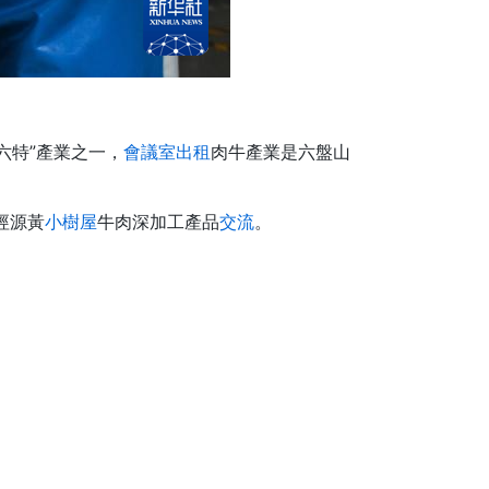
“六特”產業之一，
會議室出租
肉牛產業是六盤山
涇源黃
小樹屋
牛肉深加工產品
交流
。