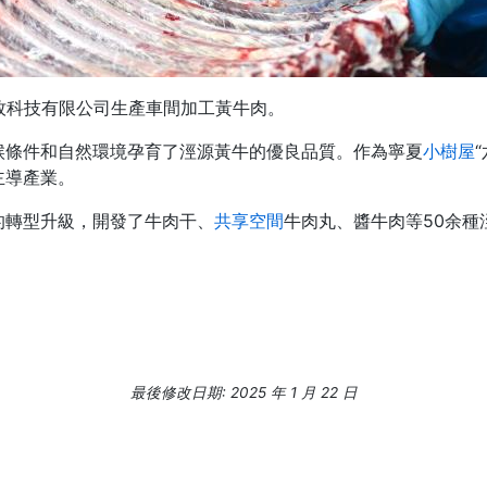
牧科技有限公司生產車間加工黃牛肉。
候條件和自然環境孕育了涇源黃牛的優良品質。作為寧夏
小樹屋
主導產業。
的轉型升級，開發了牛肉干、
共享空間
牛肉丸、醬牛肉等50余種
最後修改日期: 2025 年 1 月 22 日