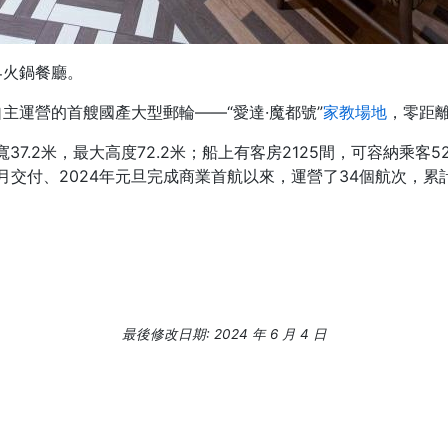
界火鍋餐廳。
主運營的首艘國產大型郵輪——“愛達·魔都號”
家教場地
，零距
，寬37.2米，最大高度72.2米；船上有客房2125間，可容納乘客5
11月交付、2024年元旦完成商業首航以來，運營了34個航次，累
最後修改日期: 2024 年 6 月 4 日