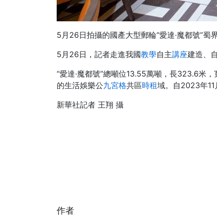
5月26日拍攝的國產大型郵輪“愛達·魔都號”蜀
5月26日，記者走進我國
教學
自主
講座
建造、自
“愛達·魔都號”總噸位13.55萬噸，長323.6米
的生活娛樂公
九宮格
共區
時租
域。自2023年
新華社記者 王翔 攝
作者