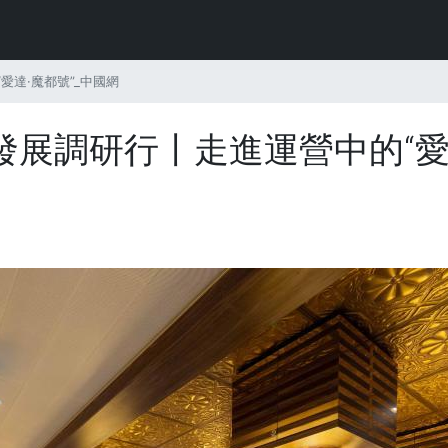
達·魔都號”_中國網
展調研行丨走進運營中的“愛達