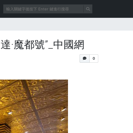
·魔都號”_中國網
0