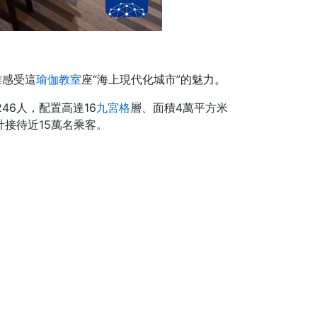
離感受這
瑜伽教室
座“海上現代化城市”的魅力。
246人，配置高達16
九宮格
層、面積4萬平方米
計接待近15萬名乘客。