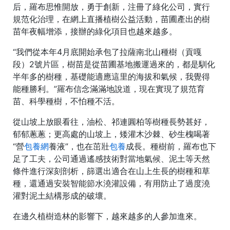
后，羅布思惟開放，勇于創新，注冊了綠化公司，實行
規范化治理，在網上直播植樹公益活動，苗圃產出的樹
苗年夜幅增添，接辦的綠化項目也越來越多。
“我們從本年4月底開始承包了拉薩南北山種樹（貢嘎
段）2號片區，樹苗是從苗圃基地搬運過來的，都是馴化
半年多的樹種，基礎能適應這里的海拔和氣候，我覺得
能種勝利。”羅布信念滿滿地說道，現在實現了規范育
苗、科學種樹，不怕種不活。
從山坡上放眼看往，油松、祁連圓柏等樹種長勢甚好，
郁郁蔥蔥；更高處的山坡上，矮灌木沙棘、砂生槐喝著
“營
包養網
養液”，也在茁壯
包養
成長。種樹前，羅布也下
足了工夫，公司通過遙感技術對當地氣候、泥土等天然
條件進行深刻剖析，篩選出適合在山上生長的樹種和草
種，還通過安裝智能節水澆灌設備，有用防止了過度澆
灌對泥土結構形成的破壞。
在邊久植樹造林的影響下，越來越多的人參加進來。