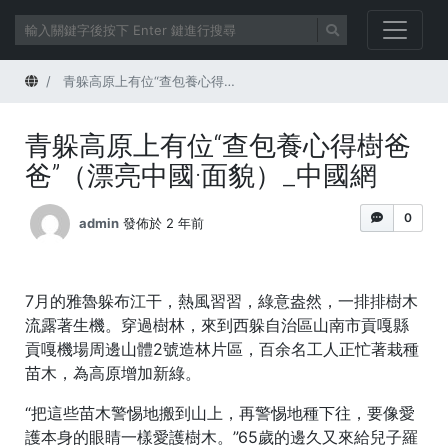
首頁
青躲高原上有位“查包養心得樹爸爸”（漂亮中國·面貌）_中國網
青躲高原上有位“查包養心得樹爸
爸”（漂亮中國·面貌）_中國網
0
admin
發佈於 2 年前
7月的雅魯躲布江干，熱風習習，綠意盎然，一排排樹木
流露著生機。穿過樹林，來到西躲自治區山南市貢嘎縣
貢嘎機場周邊山體2號造林片區，百余名工人正忙著栽種
苗木，為高原增加新綠。
“把這些苗木警惕地搬到山上，再警惕地種下往，要像愛
護本身的眼睛一樣愛護樹木。”65歲的邊久又來給兒子羅