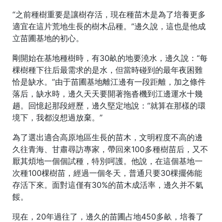
“之前種樹重要是讓樹存活，現在種苗木是為了培養更多
適宜在這片荒地生長的樹木品種。”邊久說，這也是他成
立苗圃基地的初心。
剛開始在基地種樹時，有30畝的地要澆水，邊久說：“每
棵樹種下往后最需求的是水，但當時碰到的最年夜困難
恰是缺水。”由于苗圃基地離江邊有一段距離，加之條件
落后，缺水時，邊久天天要開著拖沓機到江邊運水十幾
趟。回憶起那段經歷，邊久堅定地說：“就算在那樣的環
境下，我都沒想過放棄。”
為了選出適合高原地區生長的苗木，文明程度不高的邊
久往青海、甘肅尋訪專家，帶回來100多種樹苗后，又不
厭其煩地一個個試種，特別呵護。他說，在這個基地一
次種100棵樹苗，經過一個冬天，普通只要30棵擺佈能
存活下來。面對這僅有30%的苗木成活率，邊久并不氣
餒。
現在，20年過往了，邊久的苗圃占地450多畝，培養了