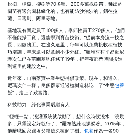
松樹、楊樹、柳樹等70多種、200多萬株樹苗，種出的
樹苗有適合園林綠化的，也有能防沙治沙的，銷往拉
薩、日喀則、阿里等地。
基地現有固定員工100多人，季節性員工270多人。他們
不僅能掙工資，還能學到育苗技術。“從前本身沒一技之
長，四處務工。在邊久這里，每年可以免費接收種植技
巧培訓，年末還可以拿到不少分紅。”羅堆村村平易近尼
瑪次仁已在苗圃基地任務了19年，把年夜部門時間投進
到這里的建設之中。
近年來，山南落實林業生態補償政策。現在，和邊久、
尼瑪次仁一樣，良多群眾通過植樹造林吃上了“生態
包養
飯”，走上了致富路。
科技助力，綠化事業后繼有人
“輕輕一點，澆灌系統就啟動了，想什么時候澆水、澆幾
多，只需設定好就行了。”羅布熟練地操縱著。2015年，
他辭職回家跟著父親邊久種起了樹。
包養
作為一名90