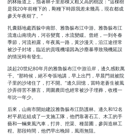
的林蔭道上，指著林子里那棵又粗又高的樹說：“這棵樹
是我20年前種下的，剛種下時跟我差未幾高，現在都成
參天年夜樹了。”
扎囊縣地處西躲中南部、雅魯躲布江中游。雅魯躲布江
流進山南境內，河谷變寬，水流變緩。曾經，一到冬春
季節，河流袒露，年夜風一路，黃沙漫天，沿江途徑常
被沙子封堵，臨近的貢嘎機場因為沙塵暴導致飛機延誤
的情況時有發生。
談起20世紀80年月的雅魯躲布江中游沿岸，邊久感歎萬
千。“那時候，絕不夸張地講，早上出門，早晨門就被院
子里的沙堵住了，打不開。”邊久回憶，當時老蒼生被風
沙弄得苦不勝言，周圍農田也經常被沙子埋葬，收穫一
年比一年少。
后來，山南市開始建設雅魯躲布江防護林。邊久和12名
村平易近組成了一支施工隊，他們靠著石工、木工的手
藝和一輛東風汽車，打井、挖渠、種苗圃，參與造林工
程。那段時間，他們早出晚歸，風雨無阻。