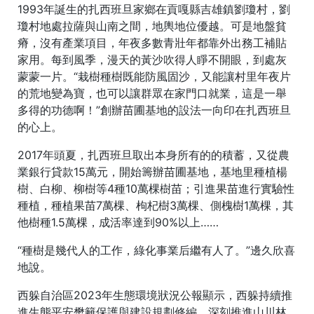
1993年誕生的扎西班旦家鄉在貢嘎縣吉雄鎮劉瓊村，劉
瓊村地處拉薩與山南之間，地輿地位優越。可是地盤貧
瘠，沒有產業項目，年夜多數青壯年都靠外出務工補貼
家用。每到風季，漫天的黃沙吹得人睜不開眼，到處灰
蒙蒙一片。“栽樹種樹既能防風固沙，又能讓村里年夜片
的荒地變為寶，也可以讓群眾在家門口就業，這是一舉
多得的功德啊！”創辦苗圃基地的設法一向印在扎西班旦
的心上。
2017年頭夏，扎西班旦取出本身所有的的積蓄，又從農
業銀行貸款15萬元，開始籌辦苗圃基地，基地里種植楊
樹、白柳、柳樹等4種10萬棵樹苗；引進果苗進行實驗性
種植，種植果苗7萬棵、枸杞樹3萬棵、側槐樹1萬棵，其
他樹種1.5萬棵，成活率達到90%以上……
“種樹是幾代人的工作，綠化事業后繼有人了。”邊久欣喜
地說。
西躲自治區2023年生態環境狀況公報顯示，西躲持續推
進生態平安樊籬保護與建設規劃修編，深刻推進山川林