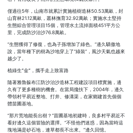
僅過往5年，山南市就累計實施植樹造林50.53萬畝，封
山育林21.12萬畝，叢林撫育32.92萬畝；實施水土堅持
生態綜合管理項目15個，管理水土流掉面積451平方公
里，完成防沙治沙76.8萬畝。
“生態獲得了修復，也為子孫增加了綠色。”邊久驕傲地
說，當年種下的樹為沙地穿上了“綠裝”，風沙天氣也越來
越少了。
植綠生“金”，攜手走上致富路
隨著雅魯躲布江防沙治沙造林工程建設項目標實施，邊
久有了更多種樹的機會。在當局攙扶下，2004年，邊久
帶領村平易近整地、打井、修溝渠，在家鄉建首先個個
體苗圃基地。
“那片荒地能長出樹？”苗圃基地初建時，良多村平易近不
看好邊久這個冒險的選擇。“不怪他們迷惑，因為當時這
塊地滿是砂石地，連草都長不出來。”邊久回憶。