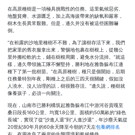
在高原種樹是一項極具挑戰性的任務。這里氣候惡劣、
地盤貧瘠、水源匱乏，加上高海拔帶來的缺氧和嚴寒，
樹木生長異常艱難。但是，邊久并沒有被這些困難嚇
倒。
“在袒露的沙地里種樹不不難，為了讓樹存活下來，我們
把家里的舊衣服拿出來，警惕地包裹在樹根上，從幾公
里外搬松軟的土，鋪在樹根周圍，避免水分流掉。”就這
樣，邊久帶領施工隊不懈堅持，勝利地在雅魯躲布江邊
種下了第一批樹苗。“在高原種樹，種只是個開始，后期
任務量特別年夜，剛種上之后的三四天很關鍵，假如沒
人澆水、沒人治理的話，樹很難存活。”邊久說，種樹就
像養孩子，必須一向關注。
現在，山南市已勝利構筑起雅魯躲布江中游河谷貢嘎至
桑日段長160公里、均寬1.8公里、面積約50萬畝的“綠色
長城”，實現了從“沙進人退”到“人進沙退”，年沙塵天氣從
20世紀80年月的60余天降至今朝的7天左
包養網排名
右，有用改良了兩岸的生態環境和氣候條件。