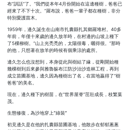
布“訓話”了。“我們從本年4月份開始在這邊種樹，爸爸已
經來了不下十次。”羅布說，爸爸一輩子都在種樹，非分
特別愛護苗木。
1959年，邊久誕生在山南市扎囊縣扎其鄉羅堆村。40多
年前，年僅十來歲的邊久放羊時，在村邊的山坡上種下
了5棵柳樹。“山上光禿禿的，太陽很毒，曬得很。”那時
的他，只想著在放羊的時候有個乘涼的處所。
邊久怎么也沒想到，本身從此與樹結了緣，從剛開始種
幾棵樹到后來參與雅魯躲布江防沙治沙造林工程，再到
成立苗圃基地，邊久因為種樹出了名，在當地贏得了“樹
爸爸”的美名。
現在，邊久種下的樹苗，在“世界屋脊”茁壯成長，枝繁葉
茂。
生態修復，為沙地穿上“綠裝”
初見邊久是在他的扎囊縣苗圃基地，他散步在郁郁蔥蔥