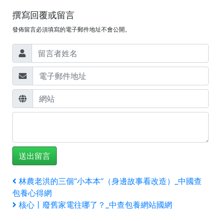
撰寫回覆或留言
發佈留言必須填寫的電子郵件地址不會公開。
文
上
林農老洪的三個“小本本”（身邊故事看改造）_中國查
一
包養心得網
章
篇
下
核心丨廢舊家電往哪了？_中查包養網站國網
文
一