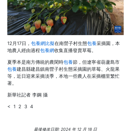
12月17日，
包養網比擬
在南營子村生態
包養
采摘園，本
地農人經由過程
包養網
收集直播發賣草莓。
夏季本是南方傳統的農閑時
包養
節，但遼寧省葫蘆島市
包養
建昌縣建昌鎮南營子村生態采摘園的草莓、火龍果
等，近日迎來采摘淡季，本地一些農人在采摘棚里繁忙
著。
新華社記者 李鋼 攝
< 1 2 3 4
最後修改日期: 2024 年 12 月 18 日