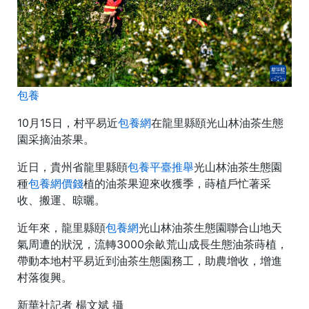
包養
10月15日，村平易近
包養網
在龍里縣頤光山林油茶生態
園采摘油茶果。
近日，貴州省龍里縣頤
包養平臺推舉
光山林油茶生態園
種
包養網價錢
植的油茶果迎來收獲季，蒔植戶忙著采
收、搬運、晾曬。
近年來，龍里縣頤
包養網
光山林油茶生態園聯合山地天
氣周遭的狀況，流轉3000余畝荒山成長生態油茶蒔植，
帶動本地村平易近到油茶生態園務工，助農增收，增進
村落復興。
新華社記者 楊文斌 攝