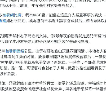
的退休干部、教員、年夜先生村官等餐與加入。
少
包養網比擬
。我本年60歲，能坐在這里介入嚴重事項的表決
養網
組村平易近。成為協商平易近主議事會成員后，精力頭比以
理塬天然村村平易近馬文祥。“我最年夜的愿看就是把兒子‘嫁’出
地反應了本地村平易近飽受路況不暢之苦的辛酸和無法。
10
包養網價錢
公里。由于村莊地處山頂且四面環溝，本地有人稱
村才幹看到生涯的盼望。慶陽市展開路況扶貧年夜會戰后，一條長9
塬村村平易近柯玉學就為兒子娶進了新媳婦。一時光，全部高理塬村
的盼望。路一通，高理塬村也就有了人氣，致富的路也能看得見了
任務如許說。
得住。只要對癥下藥才幹華陀再世，群眾的滿足指數、幸福感才
以脫貧攻堅統攬全省經濟社會成長全局，與各地干部群眾一路聯