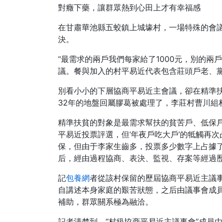
對癥下藥，讓群眾熱到心田上才有幸福感
在甘肅華池縣五蛟鎮上城壕村，一場特殊的會議
決。
“最需求的兩戶我們每家給了1000元，別的兩
議。餐與加入的村平易近代表包含莊頭戶老、
別看小小的下層協商平易近主會議，卻在精準
32年的地盤回屬膠葛被處理了，李莊村曹川組
精準扶貧的對象是最需求幫扶的貧苦戶、低保
平易近投票評選，但‘年夜戶吃大戶’的牴觸再
保，但由于李家生齒多，投票多少數字上占據
后，經由過程協商、表決、監視、存案等經過
記
包養網
者從該村保留的歷屆協商平易近主議
自講述本身家庭的艱苦狀態，之后由議事會成
補助，群眾關系極為融洽。
記者清楚到，“村級協商平易近主議事會”成員