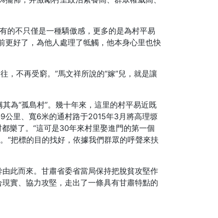
，有的不只僅是一種驕傲感，更多的是為村平易
前更好了，為他人處理了牴觸，他本身心里也快
往，不再受窮。”馬文祥所說的“嫁”兒，就是讓
其為“孤島村”。幾十年來，這里的村平易近既
公里、寬6米的通村路于2015年3月將高理塬
都樂了。“這可是30年來村里娶進門的第一個
。“把標的目的找好，依據我們群眾的呼聲來扶
幹由此而來。甘肅省委省當局保持把脫貧攻堅作
合現實、協力攻堅，走出了一條具有甘肅特點的