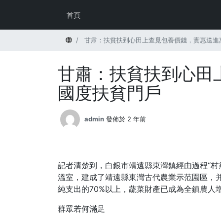
首頁
首頁
甘肅：扶貧扶到心田上查覓包養價錢，實惠送進
甘肅：扶貧扶到心田
國度扶貧門戶
admin
發佈於 2 年前
記者清楚到，白銀市靖遠縣東灣鎮經由過程“村
溫室，建成了靖遠縣東灣古代農業示范園區，并
純支出的70%以上，蔬菜財產已成為全鎮農人
群眾若何滿足