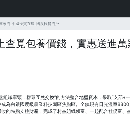
萬家門_中國扶貧在線_國度扶貧門戶
上查覓包養價錢，實惠送進萬
黨組織牽頭，群眾互兌交換”的方法整合地盤資本，采取“支部+一
成為白銀國度級農業科技園區焦點區。全鎮現有日光溫室8800
增收的特點支柱財產，完成了村黨組織領富、一起配合社促富、