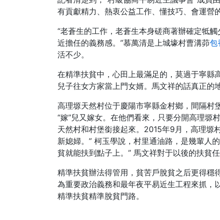
有貢獻精力、熱衷公益工作、懂技巧、會運營
“老蒼生的工作，老蒼生本身磋商著辦確定牴觸
近擔任的義務感。”慕萬清是上城壕村曹溝茆
包
活不少。
在精準扶貧中，心田上最滿足的，莫過于寧縣高
兒子往女方家當上門女婿。馬文祥的話真正的
高理塬天然村位于慶陽市寧縣金村鄉，間隔村堡
“嫁”兒又嫁女。在他們看來，只要分開高理塬
天然村和村堡銜接起來。2015年9月，高理
新媳婦。” 柯玉學說，村里通油路，是幾輩人
貧就能扶到點子上。” 馬文祥對于以後的扶貧
精準扶貧辦法得管用，貧苦戶脫貧之后更得穩
為重要政治義務和最年夜平易近生工程來抓，
精準扶貧精準脫貧門路。