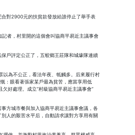
合對2900元的扶貧款發放給誰停止了舉手表
鈺告知記者，村里開的這個會叫協商平易近主議事會
低保戶評定公正了，五蛟鄉王莊隊和城壕隊連續
眾以為不公正，看法年夜、牴觸多。后來履行村
感慨：眼看著張家某戶最為貧苦，應當享用低
欠好處理。成立“村級協商平易近主議事會”
當事方城市餐與加入協商平易近主議事會議，各
了別人的艱苦水平后，自動請求讓對方享用有關
0%擺佈，并激勵村里政治素養高、群眾權威高、