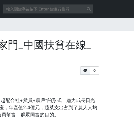
家門_中國扶貧在線_
0
起配合社+黨員+農戶”的形式，鼎力成長日光
座，年產值2.4億元，蔬菜支出占到了農人人均
黨員幫富、群眾同富的目的。