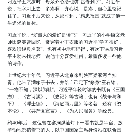
习近平五六岁时，母亲齐心给他讲“岳母刺字”。习近平
说，把字刺上去，多疼啊！齐心说，是疼，但心里铭记
住了。习近平后来说，从那时起，“精忠报国”就成了他一
生追求的目标。
习近平说，他“最大的爱好是读书”。习近平的小学语文老
师田潞英曾回忆，常穿着补丁衣服的习近平“学习很好，
喜欢读经典名著”。也有初中老师记得，有次下课后习近
平主动来找老师，说他十分喜爱杜甫，希望多读一些他
的诗作。
上世纪六十年代，习近平从北京来到陕西梁家河当知
青。他带了满箱子书去，并给自己定下“修身”座右铭，
“一物不知，深以为耻”。习近平年轻时读的书既有《三国
志》、《古诗源》、《史记》等古籍，也有《战争与和
平》、《浮士德》、《海底两万里》等名著，还有《资
本论》、《共产党宣言》、《为人民服务》等经典。
约40年后，这位曾在窑洞煤油灯下一看书就是半宿、放
羊锄地都揣着书的人，以中国国家主席身份站在联合国