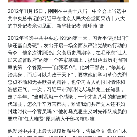
2012年11月15日，刚刚在中共十八届一中全会上当选中
共中央总书记的习近平在北京人民大会堂同采访十八大
的中外记者亲切见面。新华社记者 谢环驰 摄
2012年当选中共中央总书记的第一天，习近平便提出“打
铁还需自身硬”，发出开启一场全面从严治党战略行动的
号令。他多次讲到治乱兴衰历史周期率，在毛泽东“让人
民来监督政府”的第一个答案基础上，提出跳出历史周期
率的第二个答案——“自我革命”。他对干部说，“修其心
治其身，而后可以为政于天下”，要求他们学习革命先烈
忠贞不渝和无畏献身的精神，也学习古人的报国情怀和
浩然正气。一次，习近平讲到明代人冯梦龙上任知县，
走了半年。“当时我就一个感慨，一个才高八斗的封建时
代知县，怎么千辛万苦都去，难道我们共产党人还不如
封建时代一个官员吗？”他将马克思主义对先锋队成员的
要求和“任人唯贤”原则纳入干部考核标准。
他发起中共史上最大规模反腐斗争，告诫全党“蠹众而木