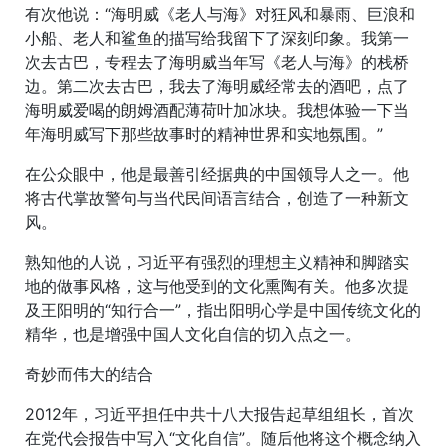
有次他说：“海明威《老人与海》对狂风和暴雨、巨浪和
小船、老人和鲨鱼的描写给我留下了深刻印象。我第一
次去古巴，专程去了海明威当年写《老人与海》的栈桥
边。第二次去古巴，我去了海明威经常去的酒吧，点了
海明威爱喝的朗姆酒配薄荷叶加冰块。我想体验一下当
年海明威写下那些故事时的精神世界和实地氛围。”
在公众眼中，他是最善引经据典的中国领导人之一。他
将古代掌故警句与当代民间语言结合，创造了一种新文
风。
熟知他的人说，习近平有强烈的理想主义精神和脚踏实
地的做事风格，这与他受到的文化熏陶有关。他多次提
及王阳明的“知行合一”，指出阳明心学是中国传统文化的
精华，也是增强中国人文化自信的切入点之一。
奇妙而伟大的结合
2012年，习近平担任中共十八大报告起草组组长，首次
在党代会报告中写入“文化自信”。随后他将这个概念纳入