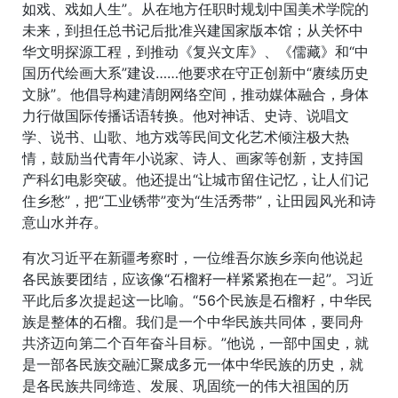
如戏、戏如人生”。从在地方任职时规划中国美术学院的
未来，到担任总书记后批准兴建国家版本馆；从关怀中
华文明探源工程，到推动《复兴文库》、《儒藏》和“中
国历代绘画大系”建设……他要求在守正创新中“赓续历史
文脉”。他倡导构建清朗网络空间，推动媒体融合，身体
力行做国际传播话语转换。他对神话、史诗、说唱文
学、说书、山歌、地方戏等民间文化艺术倾注极大热
情，鼓励当代青年小说家、诗人、画家等创新，支持国
产科幻电影突破。他还提出“让城市留住记忆，让人们记
住乡愁”，把“工业锈带”变为“生活秀带”，让田园风光和诗
意山水并存。
有次习近平在新疆考察时，一位维吾尔族乡亲向他说起
各民族要团结，应该像“石榴籽一样紧紧抱在一起”。习近
平此后多次提起这一比喻。“56个民族是石榴籽，中华民
族是整体的石榴。我们是一个中华民族共同体，要同舟
共济迈向第二个百年奋斗目标。”他说，一部中国史，就
是一部各民族交融汇聚成多元一体中华民族的历史，就
是各民族共同缔造、发展、巩固统一的伟大祖国的历