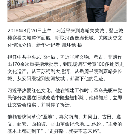
2019年8月20日上午，习近平来到嘉峪关关城，登上城
楼察看关城整体面貌，听取河西走廊长城、关隘历史文
化情况介绍。新华社记者 谢环驰 摄
担任中共中央总书记后，习近平就文物、考古、非遗作
出170余次重要指示批示，到现场调研考察100多处历史
文化遗产。从三苏祠到大运河、从岳麓书院到嘉峪关长
城、从安阳殷墟到交河故城，都留下他的足迹。
习近平热爱红色文化。他在福建工作时，革命先驱林觉
民部分故居在旧城改造中险些被拆除，他得知后，立即
让文管会核实，并叫停了拆迁。
他频繁访问革命“圣地”，嘉兴南湖、井冈山、古田、遵
义、延安、西柏坡、香山革命纪念地……他说，“主要的
基本上都走到了”，“走好路，就要不忘来路”。