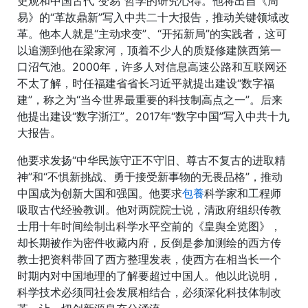
史观和中国古代“变易”哲学的研究心得。他将出自《周
易》的“革故鼎新”写入中共二十大报告，推动关键领域改
革。他本人就是“主动求变”、“开拓新局”的实践者，这可
以追溯到他在梁家河，顶着不少人的质疑修建陕西第一
口沼气池。2000年，许多人对信息高速公路和互联网还
不太了解，时任福建省省长习近平就提出建设“数字福
建”，称之为“当今世界最重要的科技制高点之一”。后来
他提出建设“数字浙江”。2017年“数字中国”写入中共十九
大报告。
他要求发扬“中华民族守正不守旧、尊古不复古的进取精
神”和“不惧新挑战、勇于接受新事物的无畏品格”，推动
中国成为创新大国和强国。他要求
包養
科学家和工程师
吸取古代经验教训。他对两院院士说，清政府组织传教
士用十年时间绘制出科学水平空前的《皇舆全览图》，
却长期被作为密件收藏内府，反倒是参加测绘的西方传
教士把资料带回了西方整理发表，使西方在相当长一个
时期内对中国地理的了解要超过中国人。他以此说明，
科学技术必须同社会发展相结合，必须深化科技体制改