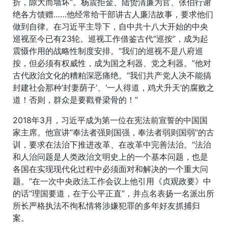
折，隙大而墙坏”。杨震拒金、陆贽清廉为官、张伯行谢
绝各方馈赠……他经常给干部讲古人廉洁故事，要求他们
做到自律。在习近平主导下，自中共十八大开始的中央
巡视至今已有23轮。巡视工作借鉴古代“巡按”，成为起
震慑作用的战略性制度安排。“我们的巡视不是八府巡
按，但必须有权威性，成为国之利器、党之利器。”他对
古代政治文化的糟粕深恶痛绝。“我们共产党人决不能搞
封建社会那种‘封妻荫子’、‘一人得道，鸡犬升天’的腐败之
道！否则，群众是要戳脊梁骨的！”
2018年3月，习近平成为第一位在宪法前宣誓的中国国
家主席。他宣讲“奉法者强则国强，奉法者弱则国弱”的古
训，要求在法治下推进改革、在改革中完善法治。“法治
和人治问题是人类政治文明史上的一个基本问题，也是
各国在实现现代化过程中必须面对和解决的一个重大问
题。”在一次中央政法工作会议上他引用《贞观政要》中
的话“理国要道，在于公平正直”，并点名表扬一名派出所
所长严格执法不徇私情将涉嫌犯罪的多年好友抓捕归
案。