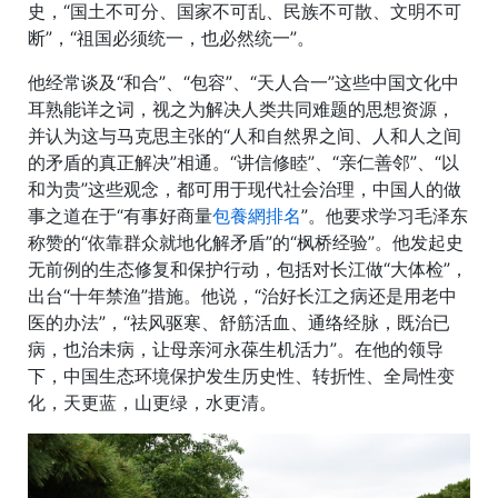
史，“国土不可分、国家不可乱、民族不可散、文明不可
断”，“祖国必须统一，也必然统一”。
他经常谈及“和合”、“包容”、“天人合一”这些中国文化中
耳熟能详之词，视之为解决人类共同难题的思想资源，
并认为这与马克思主张的“人和自然界之间、人和人之间
的矛盾的真正解决”相通。“讲信修睦”、“亲仁善邻”、“以
和为贵”这些观念，都可用于现代社会治理，中国人的做
事之道在于“有事好商量
包養網排名
”。他要求学习毛泽东
称赞的“依靠群众就地化解矛盾”的“枫桥经验”。他发起史
无前例的生态修复和保护行动，包括对长江做“大体检”，
出台“十年禁渔”措施。他说，“治好长江之病还是用老中
医的办法”，“祛风驱寒、舒筋活血、通络经脉，既治已
病，也治未病，让母亲河永葆生机活力”。在他的领导
下，中国生态环境保护发生历史性、转折性、全局性变
化，天更蓝，山更绿，水更清。