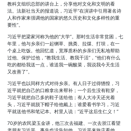
教科文组织总部的讲台上，分享他对文化和文明的看
法。法新社当天的报道说，习近平“在演讲中引用著名诗
人和作家来强调他的国家的悠久历史和文化多样性的重
要性”。
习近平把梁家河称为他的“大学”。那时生活非常贫困，七
年里，他与乡亲们一起铡草、挑粪、拉煤、打坝，在一
个桌上吃饭。他回忆道，宽厚质朴的乡亲们无私地帮助
过他、保护过他，“教我生活、教我干活”，“他们有什么
吃的都给我送一点，谁送我一碗酸菜，我说我今天生活
又改善了”。
习近平也以同样方式对待乡亲。有人日子过得恓惶，习
近平就把自己的口粮拿出来帮补；一个后生没有鞋穿，
习近平就把自己多的鞋子送给他；有人大冷天还光着
头，习近平就脱下帽子给他戴上；谁爱看书学习，习近
平就送他书和笔记本。村里人说：“近平这后生仁义！”
70岁的农民梁玉金讲，他三次去福建、一次去浙江看望
老朋友习近平，事先也没告知他，习近平来旅店看他，