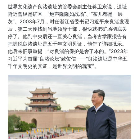
世界文化遗产良渚遗址的管委会副主任蒋卫东说，遗址
附近曾经是矿区，“炮声隆隆如战场”、“茶几都是一层
灰”。2003年7月，时任浙江省委书记习近平来良渚发现
后，第二天便找到当地领导干部，很快就把矿场彻底关
停了。他到中央后还一直关心良渚，当考古学家报告有
把握说良渚遗址是五千年文明见证，他作了详细批示。
他后来旧事重提：“对良渚的保护是舍了本的。”2023年
习近平为首届“良渚论坛”致贺信——“良渚遗址是中华五
千年文明史的实证，是世界文明的瑰宝”。