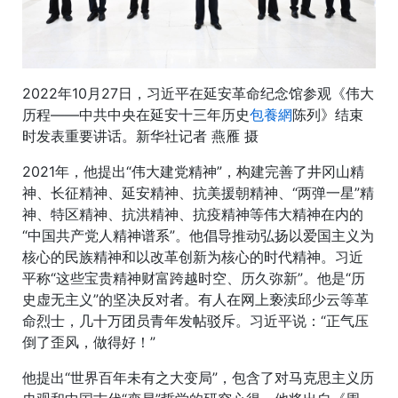
2022年10月27日，习近平在延安革命纪念馆参观《伟大
历程——中共中央在延安十三年历史
包養網
陈列》结束
时发表重要讲话。新华社记者 燕雁 摄
2021年，他提出“伟大建党精神”，构建完善了井冈山精
神、长征精神、延安精神、抗美援朝精神、“两弹一星”精
神、特区精神、抗洪精神、抗疫精神等伟大精神在内的
“中国共产党人精神谱系”。他倡导推动弘扬以爱国主义为
核心的民族精神和以改革创新为核心的时代精神。习近
平称“这些宝贵精神财富跨越时空、历久弥新”。他是“历
史虚无主义”的坚决反对者。有人在网上亵渎邱少云等革
命烈士，几十万团员青年发帖驳斥。习近平说：“正气压
倒了歪风，做得好！”
他提出“世界百年未有之大变局”，包含了对马克思主义历