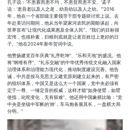
孔子说：‘不患寡而患不均，不患贫而患不安。’孟子
说：‘老吾老以及人之老，幼吾幼以及人之幼。’”2016
年，他在一个省部级主要领导干部专题研讨班上说。去
年赴美访问期间，他从当年梁家河农民的期盼谈起，向
世界宣布“让现代化成果惠及全体人民”。“我们的目标很
宏伟，也很朴素，归根到底就是让老百姓过上更好的日
子。”他在2024年新年贺词中说。
他赞扬建党百年庆典“礼序乾坤”、“乐和天地”的盛况。他
将“纲维有序”、“礼乐交融”的中华优秀传统文化融入国家
治理体系和治理能力现代化，推动制度建设完善。他告
诫，中共是按马克思主义建党原则建立起来的，有严密
的组织体系，中国又是这么大一个国家，党中央必须有
定于一尊、一锤定音的权威，这样才能“如身使臂，如臂
使指，叱咤变化，无有留难”。他还用中国象棋比喻：“党
中央是坐镇中军帐的‘帅’，车马炮各展其长，一盘棋大局
分明。”