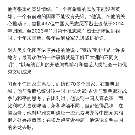
他有很重的英雄情结。“一个有希望的民族不能没有英
雄，一个有前途的国家不能没有先锋。”他说。在他的关
心推动下，首批437位中国人民志愿军烈士遗骸于2014
年归国。至2023年11月第十批志愿军烈士遗骸回到祖
国，十年未间断。每年由解放军先进战机护送。
对人类文化怀有浓厚兴趣的他说，“我访问过世界上许多
地方，最喜欢做的一件事情就是了解五大洲的不同文
明”，“以海纳百川的开放胸襟学习和借鉴人类社会一切优
秀文明成果”。
习近平任国家主席后，到访过70多个国家。在雅典卫
城，他与希腊总统讨论中国“止戈为武”古训与雅典娜对战
争与和平的思考；在比利时，他谈到中国人喜欢茶，而
比利时人喜欢啤酒，茶和啤酒不同，但都值得品味；在
墨西哥，他对玛雅文明遗址一些元素与龙等中国元素相
似之处兴趣盎然；在埃及卢克索神庙，他谈论文明古国
的来龙去脉。