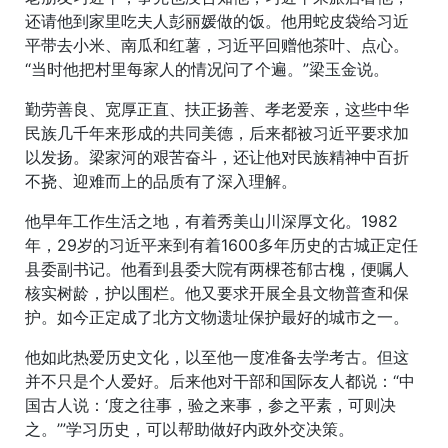
还请他到家里吃夫人彭丽媛做的饭。他用蛇皮袋给习近
平带去小米、南瓜和红薯，习近平回赠他茶叶、点心。
“当时他把村里每家人的情况问了个遍。”梁玉金说。
勤劳善良、宽厚正直、扶正扬善、孝老爱亲，这些中华
民族几千年来形成的共同美德，后来都被习近平要求加
以发扬。梁家河的艰苦奋斗，还让他对民族精神中百折
不挠、迎难而上的品质有了深入理解。
他早年工作生活之地，有着秀美山川深厚文化。1982
年，29岁的习近平来到有着1600多年历史的古城正定任
县委副书记。他看到县委大院有两棵苍郁古槐，便嘱人
核实树龄，护以围栏。他又要求开展全县文物普查和保
护。如今正定成了北方文物遗址保护最好的城市之一。
他如此热爱历史文化，以至他一度准备去学考古。但这
并不只是个人爱好。后来他对干部和国际友人都说：“中
国古人说：‘度之往事，验之来事，参之平素，可则决
之。’”学习历史，可以帮助做好内政外交决策。