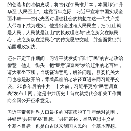
的创造者的唯物史观，将古代的“民惟邦本，本固邦宁”升
华至“人民至上”。建党百年之际，习近平宣布中国实现全
面小康——古代先贤对理想社会的构想在这一代共产党
人带领下成为现实。他提出全过程人民民主，把“江山就
是人民，人民就是江山”的执政理念与“政之所兴在顺民
心，政之所废在逆民心”的传统思想交融，并全面贯彻到
治国理政实践。
还在正定工作期间，习近平就发扬“问计于民”的古老政治
智慧，他走上街头，把“民意调查表”发给赶集的老百姓，
请大家坐下聊，当场征询意见，解答问题。县委机关大
门也总是敞开的，背着粪筐的老农径直进来同习近平交
谈。30多年后的中共二十大前，习近平更将“民意调查
表”发布上网，这是中共历史上首次就党代会相关工作面
向全国公开征求意见。
习近平带领世界人口最多的国家摆脱了千年绝对贫困，
并锚定“共同富裕”目标。“共同富裕，是马克思主义的一
个基本目标，也是自古以来我国人民的一个基本理想。