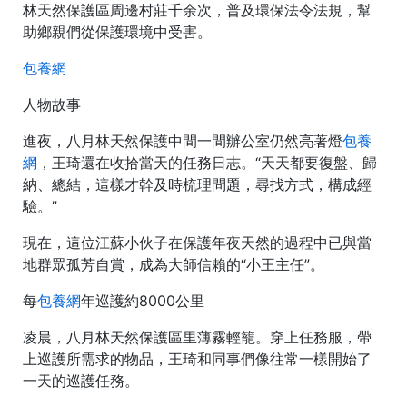
林天然保護區周邊村莊千余次，普及環保法令法規，幫
助鄉親們從保護環境中受害。
包養網
人物故事
進夜，八月林天然保護中間一間辦公室仍然亮著燈
包養
網
，王琦還在收拾當天的任務日志。“天天都要復盤、歸
納、總結，這樣才幹及時梳理問題，尋找方式，構成經
驗。”
現在，這位江蘇小伙子在保護年夜天然的過程中已與當
地群眾孤芳自賞，成為大師信賴的“小王主任”。
每
包養網
年巡護約8000公里
凌晨，八月林天然保護區里薄霧輕籠。穿上任務服，帶
上巡護所需求的物品，王琦和同事們像往常一樣開始了
一天的巡護任務。