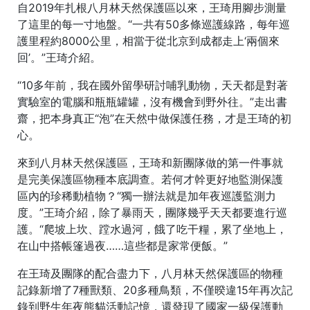
自2019年扎根八月林天然保護區以來，王琦用腳步測量
了這里的每一寸地盤。“一共有50多條巡護線路，每年巡
護里程約8000公里，相當于從北京到成都走上‘兩個來
回’。”王琦介紹。
“10多年前，我在國外留學研討哺乳動物，天天都是對著
實驗室的電腦和瓶瓶罐罐，沒有機會到野外往。”走出書
齋，把本身真正“泡”在天然中做保護任務，才是王琦的初
心。
來到八月林天然保護區，王琦和新團隊做的第一件事就
是完美保護區物種本底調查。若何才幹更好地監測保護
區內的珍稀動植物？“獨一辦法就是加年夜巡護監測力
度。”王琦介紹，除了暴雨天，團隊幾乎天天都要進行巡
護。“爬坡上坎、蹚水過河，餓了吃干糧，累了坐地上，
在山中搭帳篷過夜……這些都是家常便飯。”
在王琦及團隊的配合盡力下，八月林天然保護區的物種
記錄新增了7種獸類、20多種鳥類，不僅暌違15年再次記
錄到野生年夜熊貓活動記憶，還發現了國家一級保護動