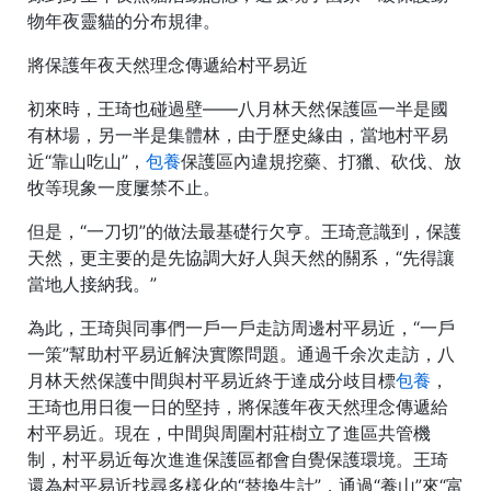
物年夜靈貓的分布規律。
將保護年夜天然理念傳遞給村平易近
初來時，王琦也碰過壁——八月林天然保護區一半是國
有林場，另一半是集體林，由于歷史緣由，當地村平易
近“靠山吃山”，
包養
保護區內違規挖藥、打獵、砍伐、放
牧等現象一度屢禁不止。
但是，“一刀切”的做法最基礎行欠亨。王琦意識到，保護
天然，更主要的是先協調大好人與天然的關系，“先得讓
當地人接納我。”
為此，王琦與同事們一戶一戶走訪周邊村平易近，“一戶
一策”幫助村平易近解決實際問題。通過千余次走訪，八
月林天然保護中間與村平易近終于達成分歧目標
包養
，
王琦也用日復一日的堅持，將保護年夜天然理念傳遞給
村平易近。現在，中間與周圍村莊樹立了進區共管機
制，村平易近每次進進保護區都會自覺保護環境。王琦
還為村平易近找尋多樣化的“替換生計”，通過“養山”來“富