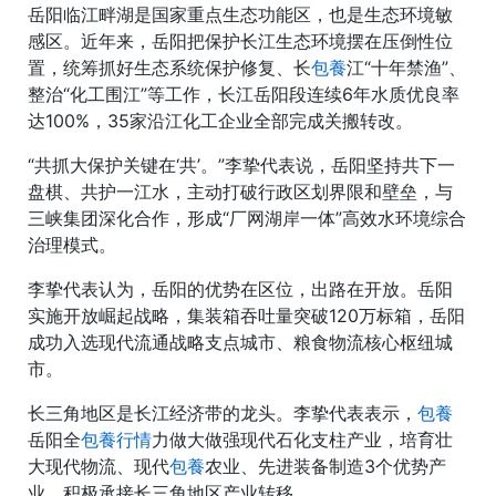
岳阳临江畔湖是国家重点生态功能区，也是生态环境敏
感区。近年来，岳阳把保护长江生态环境摆在压倒性位
置，统筹抓好生态系统保护修复、长
包養
江“十年禁渔”、
整治“化工围江”等工作，长江岳阳段连续6年水质优良率
达100%，35家沿江化工企业全部完成关搬转改。
“共抓大保护关键在‘共’。”李挚代表说，岳阳坚持共下一
盘棋、共护一江水，主动打破行政区划界限和壁垒，与
三峡集团深化合作，形成“厂网湖岸一体”高效水环境综合
治理模式。
李挚代表认为，岳阳的优势在区位，出路在开放。岳阳
实施开放崛起战略，集装箱吞吐量突破120万标箱，岳阳
成功入选现代流通战略支点城市、粮食物流核心枢纽城
市。
长三角地区是长江经济带的龙头。李挚代表表示，
包養
岳阳全
包養行情
力做大做强现代石化支柱产业，培育壮
大现代物流、现代
包養
农业、先进装备制造3个优势产
业，积极承接长三角地区产业转移。