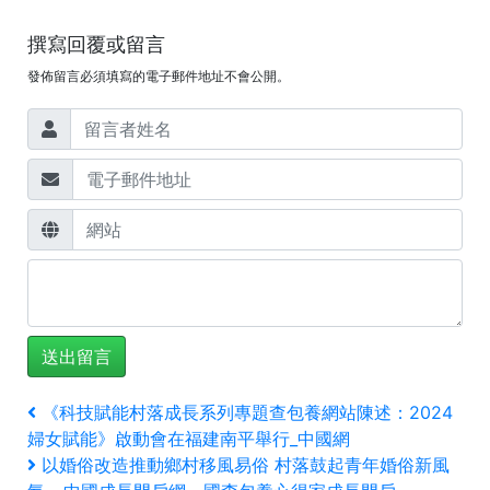
撰寫回覆或留言
發佈留言必須填寫的電子郵件地址不會公開。
文
上
《科技賦能村落成長系列專題查包養網站陳述：2024
一
婦女賦能》啟動會在福建南平舉行_中國網
章
篇
下
以婚俗改造推動鄉村移風易俗 村落鼓起青年婚俗新風