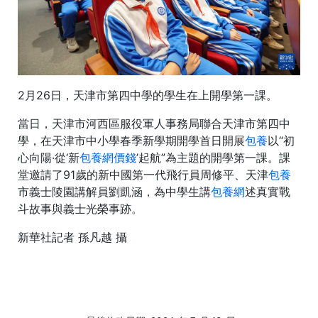
2月26日，天津市第四中學的學生在上開學第一課。
當日，天津市河西區服役軍人事務局聯合天津市第四中
學，在天津市中小學春季新學期開學首日開展
包養
以“初
心向陽·從‘新
包養網價錢
’起航”為主題的開學第一課。課
堂邀請了91歲的新中國第一代飛行員周修平、天津
包養
市義士陵園講解員劉凱涵，為中學生講
包養網
述真實戰
斗故事與義士光榮事跡。
新華社記者 孫凡越 攝