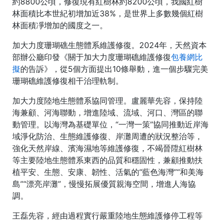
約8800公頃，修復現有紅樹林約8200公頃，我國紅樹
林面積比本世紀初增加近38%，是世界上多數幾個紅樹
林面積凈增加的國度之一。
加大力度珊瑚礁生態體系維護修復。2024年，天然資本
部辦公廳印發《關于加大力度珊瑚礁維護修復
包養網比
擬
的告訴》，從5個方面提出10條舉動，進一個步驟完美
珊瑚礁維護修復相干治理軌制。
加大力度陸地生態體系協同管理。盧麗華先容，保持陸
海兼顧、河海聯動，增進陸域、流域、河口、灣區的聯
動管理。以海灣為基礎單位，“一灣一策”協同推動近岸海
域淨化防治、生態維護修復、岸灘周遭的狀況整治等，
強化天然岸線、濱海濕地等維護修復，不竭晉陞紅樹林
等主要陸地生態體系東西的品質和穩固性，兼顧推動扶
植平安、生態、安康、韌性、活氣的“藍色海灣”“和美海
島”“漂亮岸灘”，慢慢拓展優質親海空間，增進人海協
調。
王磊先容，經由過程實行嚴重陸地生態維護修停工程等