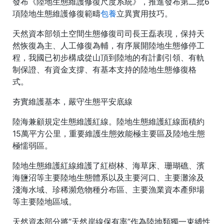
發布《陸地生態維護修復尺度系統》，推進發布第二批6
項陸地生態維護修復範疇
包養
立異實用技巧。
天然資本部領土空間生態修復司司長王磊表現，保持天
然恢復為主、人工修復為輔，有序展開陸地生態修停工
程，我國已初步構成從山頂到陸地的有計劃引領、有軌
制保證、有資金支撐、有基本支持的陸地生態修復格
式。
夯實維護基本，嚴守生態平安底線
陸海兼顧規定生態維護紅線。陸地生態維護紅線面積約
15萬平方公里，重要維護生態效能極主要區及陸地生態
極懦弱區。
陸地生態維護紅線維護了紅樹林、海草床、珊瑚礁、濱
海鹽沼等主要陸地生態體系以及主要河口、主要灘涂及
淺海水域、珍稀瀕危物種分布區、主要漁業資本產卵場
等主要陸地區域。
天然資本部分將“天然岸線保有率”作為陸地類獨一束縛性