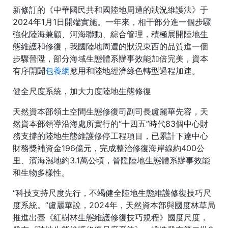
新修訂的《中華國民共和國陸地周遭的狀況維護法》于
2024年1月1日開端實施。一年來，相干部分進一個步驟
強化陸海兼顧、河海聯動、綜合管理，積極展開陸地生
態維護和修復，我國陸地周遭的狀況東西的品質進一個
步驟晉陞，部分海域生態體系辦事效能加倍完美，資本
有序開闢
包養網
應用和陸地經濟綠色轉型過程加速。
健全尺度系統，加大力度陸地生態修復
天然資本部領土空間生態修復司副司長盧麗華先容，天
然資本部領導沿海處所實行的“十四五”時代83個中心財
務支撐的陸地生態維護修停工程項目，已累計下達中心
財務獎補資金196億元，完成整治修復海岸線約400公
里、濱海濕地約3.1萬公頃，晉陞陸地生態體系辦事效能
和生物多樣性。
“科技支持尺度先行，不竭健全陸地生態維護修復技巧尺
度系統。”盧麗華說，2024年，天然資本部與國度林草局
推進出臺《紅樹林生態維護修復技巧規程》國度尺度，