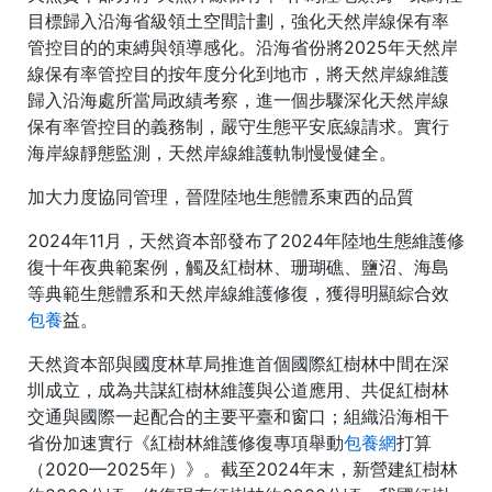
目標歸入沿海省級領土空間計劃，強化天然岸線保有率
管控目的的束縛與領導感化。沿海省份將2025年天然岸
線保有率管控目的按年度分化到地市，將天然岸線維護
歸入沿海處所當局政績考察，進一個步驟深化天然岸線
保有率管控目的義務制，嚴守生態平安底線請求。實行
海岸線靜態監測，天然岸線維護軌制慢慢健全。
加大力度協同管理，晉陞陸地生態體系東西的品質
2024年11月，天然資本部發布了2024年陸地生態維護修
復十年夜典範案例，觸及紅樹林、珊瑚礁、鹽沼、海島
等典範生態體系和天然岸線維護修復，獲得明顯綜合效
包養
益。
天然資本部與國度林草局推進首個國際紅樹林中間在深
圳成立，成為共謀紅樹林維護與公道應用、共促紅樹林
交通與國際一起配合的主要平臺和窗口；組織沿海相干
省份加速實行《紅樹林維護修復專項舉動
包養網
打算
（2020—2025年）》。截至2024年末，新營建紅樹林