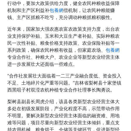
行动中，要加大政策供给力度，健全农民种粮收益保障
机制和主产区利益补
包養網
偿机制，让农民种粮能赚
钱、主产区抓粮不吃亏，充分调动种粮抓粮积极性。
近年来，国家加大强农惠农富农政策支持力度，出台农
业支持保护补贴、玉米和大豆生产者补贴、实际种粮农
民一次性补贴、粮食价格支持政策、农业保险补贴等一
系列政策，确保农民种粮有收益，但家庭农场、
包養網
专业合作社、种粮大户、农业企业等新型农业经营主体
进一步发展壮大还面临一些难点。
“合作社发展壮大面临着一二三产业融合度低、资金投入
不足、土地碎片化严重等问题。”吉林省梨树县十家堡镇
西黑咀子村双滢农机种植专业合作社理事长陶勇说。
梨树县副县长周虎介绍，该县各类新型农业经营主体大
多处在初级发展阶段，产业化程度不高，示范带动作用
不明显。要解决新型农业经营主体面临的融资难、用地
难等问题，项目尽量向新型农业经营主体倾斜，重点支
持农用机械、粮食烘干、仓储等关键环节，促进新型经