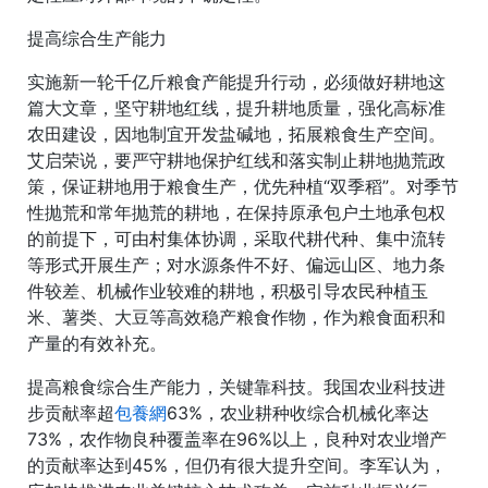
提高综合生产能力
实施新一轮千亿斤粮食产能提升行动，必须做好耕地这
篇大文章，坚守耕地红线，提升耕地质量，强化高标准
农田建设，因地制宜开发盐碱地，拓展粮食生产空间。
艾启荣说，要严守耕地保护红线和落实制止耕地抛荒政
策，保证耕地用于粮食生产，优先种植“双季稻”。对季节
性抛荒和常年抛荒的耕地，在保持原承包户土地承包权
的前提下，可由村集体协调，采取代耕代种、集中流转
等形式开展生产；对水源条件不好、偏远山区、地力条
件较差、机械作业较难的耕地，积极引导农民种植玉
米、薯类、大豆等高效稳产粮食作物，作为粮食面积和
产量的有效补充。
提高粮食综合生产能力，关键靠科技。我国农业科技进
步贡献率超
包養網
63%，农业耕种收综合机械化率达
73%，农作物良种覆盖率在96%以上，良种对农业增产
的贡献率达到45%，但仍有很大提升空间。李军认为，