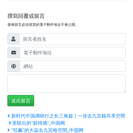
撰寫回覆或留言
發佈留言必須填寫的電子郵件地址不會公開。
文
上
新时代中国调研行之长三角篇丨一张去九宮格共享空間
一
卡里联出的“获得感”_中国网
章
篇
下
“狂飙”的大蒜去九宮格空間_中国网