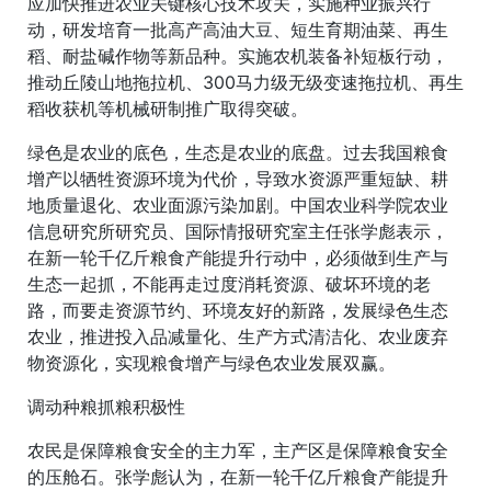
应加快推进农业关键核心技术攻关，实施种业振兴行
动，研发培育一批高产高油大豆、短生育期油菜、再生
稻、耐盐碱作物等新品种。实施农机装备补短板行动，
推动丘陵山地拖拉机、300马力级无级变速拖拉机、再生
稻收获机等机械研制推广取得突破。
绿色是农业的底色，生态是农业的底盘。过去我国粮食
增产以牺牲资源环境为代价，导致水资源严重短缺、耕
地质量退化、农业面源污染加剧。中国农业科学院农业
信息研究所研究员、国际情报研究室主任张学彪表示，
在新一轮千亿斤粮食产能提升行动中，必须做到生产与
生态一起抓，不能再走过度消耗资源、破坏环境的老
路，而要走资源节约、环境友好的新路，发展绿色生态
农业，推进投入品减量化、生产方式清洁化、农业废弃
物资源化，实现粮食增产与绿色农业发展双赢。
调动种粮抓粮积极性
农民是保障粮食安全的主力军，主产区是保障粮食安全
的压舱石。张学彪认为，在新一轮千亿斤粮食产能提升