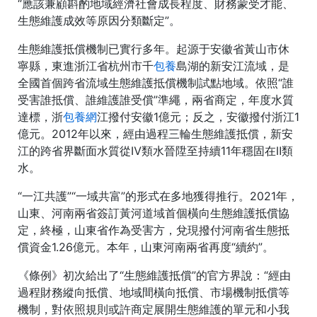
“應該兼顧斟酌地域經濟社會成長程度、財務蒙受才能、
生態維護成效等原因分類斷定”。
生態維護抵償機制已實行多年。起源于安徽省黃山市休
寧縣，東進浙江省杭州市千
包養
島湖的新安江流域，是
全國首個跨省流域生態維護抵償機制試點地域。依照“誰
受害誰抵償、誰維護誰受償”準繩，兩省商定，年度水質
達標，浙
包養網
江撥付安徽1億元；反之，安徽撥付浙江1
億元。2012年以來，經由過程三輪生態維護抵償，新安
江的跨省界斷面水質從Ⅳ類水晉陞至持續11年穩固在Ⅱ類
水。
“一江共護”“一域共富”的形式在多地獲得推行。2021年，
山東、河南兩省簽訂黃河道域首個橫向生態維護抵償協
定，終極，山東省作為受害方，兌現撥付河南省生態抵
償資金1.26億元。本年，山東河南兩省再度“續約”。
《條例》初次給出了“生態維護抵償”的官方界說：“經由
過程財務縱向抵償、地域間橫向抵償、市場機制抵償等
機制，對依照規則或許商定展開生態維護的單元和小我