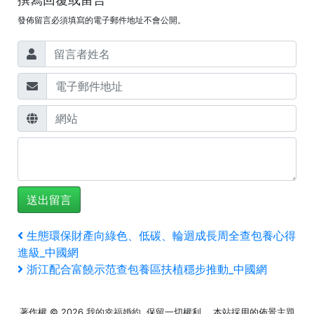
發佈留言必須填寫的電子郵件地址不會公開。
文
上
生態環保財產向綠色、低碳、輪迴成長周全查包養心得
一
進級_中國網
章
篇
下
浙江配合富饒示范查包養區扶植穩步推動_中國網
文
一
導
章
篇
著作權 © 2026
我的幸福婚約
. 保留一切權利。 本站採用的佈景主題