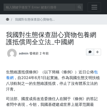
首頁
我國對生態保查甜心寶物包養網護抵償周全立法_中國網
我國對生態保查甜心寶物包養網
護抵償周全立法_中國網
0
admin
發佈於 2 年前
生態維護抵償條例》（以下簡稱《條例》）近日公佈
包
養網
，自2024年6月1日起實施。作為我國生態文明扶植
八項軌制之一的生態維護抵償，停止了沒有體系立法的
汗青。
司法部、國度成長改造委擔任人在關于《條例》的答記
者問中表現，今朝，我國基礎建成世界上籠罩范圍最