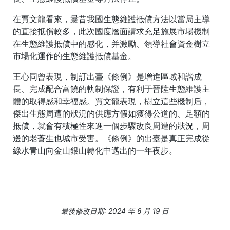
在賈文龍看來，曩昔我國生態維護抵償方法以當局主導
的直接抵償較多，此次國度層面請求充足施展市場機制
在生態維護抵償中的感化，并激勵、領導社會資金樹立
市場化運作的生態維護抵償基金。
王心同曾表現，制訂出臺《條例》是增進區域和諧成
長、完成配合富饒的軌制保證，有利于晉陞生態維護主
體的取得感和幸福感。賈文龍表現，樹立這些機制后，
傑出生態周遭的狀況的供應方假如獲得公道的、足額的
抵償，就會有積極性來進一個步驟改良周遭的狀況，周
邊的老蒼生也城市受害。《條例》的出臺是真正完成從
綠水青山向金山銀山轉化中邁出的一年夜步。
最後修改日期: 2024 年 6 月 19 日