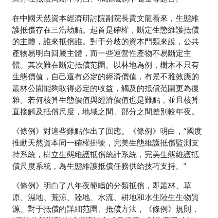
在中國天然資本經濟研討院副院長賈文龍看來，生態維
護抵償存在三浩劫點。起首是確權，斷定生態維護抵償
的主體，誰來抵償誰。對于分歧的資本門類來說，公共
產物易明白回屬主體，而一些運營性產物不易斷定主
體。其次難在斷定抵償范圍。以林地為例，樹木不只有
生態價值，自己還有必定的經濟價值，有景不雅效應的
叢林公園能夠取得必定的收益，觸及的抵償范圍更為復
雜。若何核算生態價值與經濟價值也是難點，並且核算
直接觸及抵償尺度，地域之間、部分之間差別較年夜。
《條例》對這些難點作出了回應。《條例》明白，“國度
推動天然資本同一確權掛號，完美生態維護抵償監測支
持系統，樹立生態維護抵償統計系統，完美生態維護抵
償尺度系統，為生態維護抵償任務供給技巧支持。”
《條例》明白了八年夜範疇的分類抵償，即叢林、草
原、濕地、荒涼、陸地、水流、耕地和水生陸生生物質
源。對于抵償的詳細范圍、抵償方法，《條例》規則，