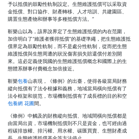
予以抵償的鼓勵性軌制設定。生態維護抵償可以采取資
金抵償、對口協作、財產轉移、人才培訓、共建園區、
購置生態產物和辦事等多種抵償方法。”
靳樂山以為，該界說界定了生態維護抵償的內在范圍，
加倍明白了“維護者獲得抵償”的基礎準繩，把生態維護抵
償界定為鼓勵性軌制，而不是處分性軌制，從而把生態
維護抵償與生態周遭的狀況傷害損失賠還償付差別開
來。這必定義使我國的生態維護抵償概念和國際上的生
態體系辦事付費概念加倍接近。
靳樂
包養
山表現，《條例》的出臺，使得各級當局財務
縱向抵償有了法令根據和義務，地域當局橫向抵償有了
法令框架和規范，市場機制抵償有了成長標的目的和空
包養網 花圃
間。
《條例》中觸及的財務縱向抵償、地域間橫向抵償都是
由當局出資，市場機制抵償則不只是資金，也可經由過
程碳排放權、排污權、用水權、碳匯買賣、生態財產成
長、生態維護抵償基金等方法停止。