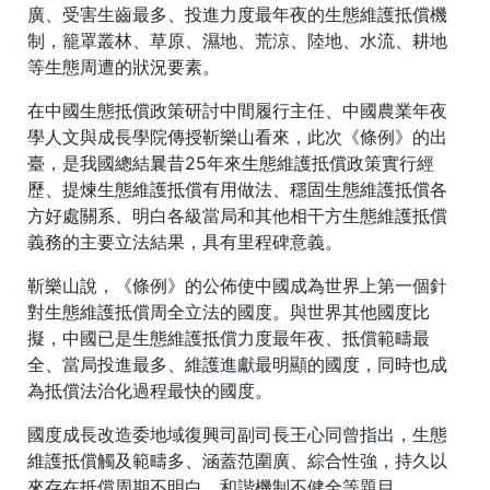
廣、受害生齒最多、投進力度最年夜的生態維護抵償機
制，籠罩叢林、草原、濕地、荒涼、陸地、水流、耕地
等生態周遭的狀況要素。
在中國生態抵償政策研討中間履行主任、中國農業年夜
學人文與成長學院傳授靳樂山看來，此次《條例》的出
臺，是我國總結曩昔25年來生態維護抵償政策實行經
歷、提煉生態維護抵償有用做法、穩固生態維護抵償各
方好處關系、明白各級當局和其他相干方生態維護抵償
義務的主要立法結果，具有里程碑意義。
靳樂山說，《條例》的公佈使中國成為世界上第一個針
對生態維護抵償周全立法的國度。與世界其他國度比
擬，中國已是生態維護抵償力度最年夜、抵償範疇最
全、當局投進最多、維護進獻最明顯的國度，同時也成
為抵償法治化過程最快的國度。
國度成長改造委地域復興司副司長王心同曾指出，生態
維護抵償觸及範疇多、涵蓋范圍廣、綜合性強，持久以
來存在抵償周期不明白、和諧機制不健全等題目。