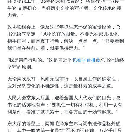
在博物馆工作了35年的宋燕代表说：“将践行‘择一业终一
生’的文博初心，当好历史文物的守护者、文化传承的接
力者。”
政协联组会上，谈及这些年抓生态环保的宝贵经验，总
书记语气坚定：“风物长宜放眼量。不要光在那儿批评、
指手画脚，而是真正行动，解决一点是一点。”“只要看到
我们是在往前走着，就要保持定力。”
“我是崇尚行动的。”这是习近平
包養平台推薦
总书记始终
坚守的原则。
无论风吹浪打，风雨无阻前行，以自身工作的确定性，
应对形势变化的不确定性，这是最朴素的成事之道。
人民大会堂东大厅里，迎着全国人大代表们的目光，总
书记的话掷地有声：“要抓住一切有利时机，利用一切有
利条件，看准了就抓紧干，把各方面的干劲带起来。”
东大厅的墙壁上，两幅毛泽东主席诗词书法作品格外醒
目。其中一幅的第一句是“红军不怕远征难，万水千山只