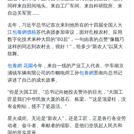
同样来自田间地头、来自工厂车间、来自科研院所、来
自边关军营……
去年，习近平总书记首次来到他所在的十四届全国人大
江
包養網價格
苏代表团参加审议，面对扎根农村、应用
数字化技术来种大田的“80后”，一句由衷的点赞“像魏巧
这样的同志到农村去，很好！”，给多少“新农人”以莫大
鼓舞。
包養網 花園
今年，来自一线的产业工人代表、中车南京
浦镇车辆有限公司的巾帼电焊工孙
包養網
景南向总书记
讲述了自己的成长故事。
“你是大国工匠。”总书记向她投去赞许的目光，“大国工
匠是我们中华民族大厦的基石、栋梁。”“这是顶梁柱，没
有金刚钻，揽不了瓷器活。”
星火成炬。无论是“新农人”，还是工匠，正是各行各业劳
动者、奋斗者、奉献者的缩影。是他们垒筑起人民共和
国的坚实底座。