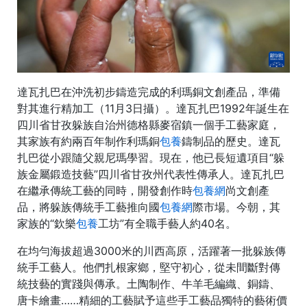
達瓦扎巴在沖洗初步鑄造完成的利瑪銅文創產品，準備
對其進行精加工（11月3日攝）。達瓦扎巴1992年誕生在
四川省甘孜躲族自治州德格縣麥宿鎮一個手工藝家庭，
其家族有約兩百年制作利瑪銅
包養
鑄制品的歷史。達瓦
扎巴從小跟隨父親尼瑪學習。現在，他已長短遺項目“躲
族金屬鍛造技藝”四川省甘孜州代表性傳承人。達瓦扎巴
在繼承傳統工藝的同時，開發創作時
包養網
尚文創產
品，將躲族傳統手工藝推向國
包養網
際市場。今朝，其
家族的“欽樂
包養
工坊”有全職手藝人約40名。
在均勻海拔超過3000米的川西高原，活躍著一批躲族傳
統手工藝人。他們扎根家鄉，堅守初心，從未間斷對傳
統技藝的實踐與傳承。土陶制作、牛羊毛編織、銅鑄、
唐卡繪畫……精細的工藝賦予這些手工藝品獨特的藝術價