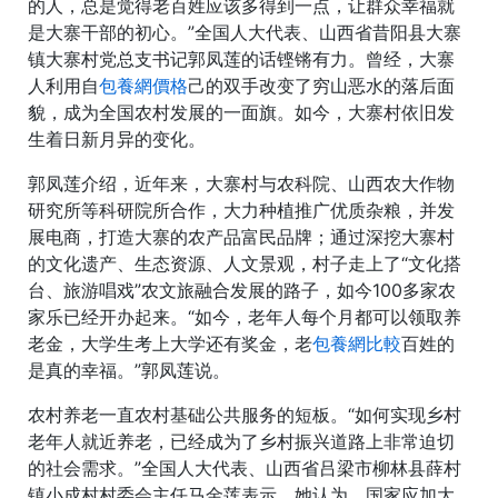
的人，总是觉得老百姓应该多得到一点，让群众幸福就
是大寨干部的初心。”全国人大代表、山西省昔阳县大寨
镇大寨村党总支书记郭凤莲的话铿锵有力。曾经，大寨
人利用自
包養網價格
己的双手改变了穷山恶水的落后面
貌，成为全国农村发展的一面旗。如今，大寨村依旧发
生着日新月异的变化。
郭凤莲介绍，近年来，大寨村与农科院、山西农大作物
研究所等科研院所合作，大力种植推广优质杂粮，并发
展电商，打造大寨的农产品富民品牌；通过深挖大寨村
的文化遗产、生态资源、人文景观，村子走上了“文化搭
台、旅游唱戏”农文旅融合发展的路子，如今100多家农
家乐已经开办起来。“如今，老年人每个月都可以领取养
老金，大学生考上大学还有奖金，老
包養網比較
百姓的
是真的幸福。”郭凤莲说。
农村养老一直农村基础公共服务的短板。“如何实现乡村
老年人就近养老，已经成为了乡村振兴道路上非常迫切
的社会需求。”全国人大代表、山西省吕梁市柳林县薛村
镇小成村村委会主任马金莲表示。她认为，国家应加大