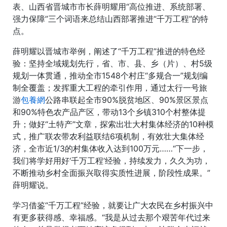
表、山西省晋城市市长薛明耀用“高位推进、系统部署、
强力保障”三个词语来总结山西部署推进“千万工程”的特
点。
薛明耀以晋城市举例，阐述了“千万工程”推进的特色经
验：坚持全域规划先行，省、市、县、乡（片）、村5级
规划一体贯通，推动全市1548个村庄“多规合一”规划编
制全覆盖；发挥重大工程的牵引作用，通过太行一号旅
游
包養網
公路串联起全市90%脱贫地区、90%景区景点
和90%特色农产品产区，带动13个乡镇310个村整体提
升；做好“土特产”文章，探索出壮大村集体经济的10种模
式，推广联农带农利益联结6项机制，有效壮大集体经
济，全市近1/3的村集体收入达到100万元……“下一步，
我们将学好用好‘千万工程’经验，持续发力，久久为功，
不断推动乡村全面振兴取得实质性进展，阶段性成果。”
薛明耀说。
学习借鉴“千万工程”经验，就要让广大农民在乡村振兴中
有更多获得感、幸福感。“我是从过去那个艰苦年代过来