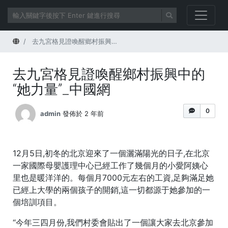
首頁
去九宮格見證喚醒鄉村振興中的“她力量”_中國網
去九宮格見證喚醒鄉村振興中的
“她力量”_中國網
0
admin
發佈於 2 年前
12月5日,初冬的北京迎來了一個灑滿陽光的日子,在北京
一家國際母嬰護理中心已經工作了幾個月的小愛阿姨心
里也是暖洋洋的。每個月7000元左右的工資,足夠滿足她
已經上大學的兩個孩子的開銷,這一切都源于她參加的一
個培訓項目。
“今年三四月份,我們村委會貼出了一個讓大家去北京參加