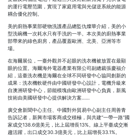
的運行電壓范圍，實現了家庭用電與光儲逆系統的能源
耦合優化控制。
美的廚熱事業部硬物洗護產品總監仇燦華介紹，美的小
型洗碗機一次耗水只有手洗的一半。本次美的廚熱事業
部帶來的綠色廚房，產品覆蓋歐洲、北美、亞洲等市
場。
在海爾展位，一臺外觀并不起眼的洗衣機被放置在最顯
眼的位置。海爾海外電器產業有限公司副總裁張慶福介
紹，這臺洗衣機是海爾在全球不同研發中心協同創新的
成果：洗衣機軟硬件由中國研發中心設計，電機升級來
自澳洲研發中心，節能模塊由歐洲研發中心負責，新風
技術由美國研發中心提供解決方案……
廣交會新聞中心主任、中國對外貿易中心副主任周善青
告訴記者，新興市場客商成交積極，與共建“一帶一路”國
家成交138.6億美元，比上屆增長13%。線上平臺成交漸
趨活躍，出口成交30.3億美元，比上屆增長33.1%。