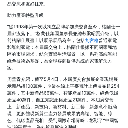
易交流和友好往來。
助力產業轉型升級
“從1998年第一次以獨立品牌參加廣交會至今，格蘭仕一
屆都沒落下。”格蘭仕集團董事長兼總裁梁昭賢介紹，以
前格蘭仕展臺上以展示展品為主，包括
九宮格
普通家電
和智能家電；本屆廣交會上，格蘭仕根據不同國家和地
區的市場需求，結合實際生活場景，以一系列高端智能
綠色技術為基礎，為全球客商提供系統的家電解決方
案。
周善青介紹，截至5月4日，本屆廣交會參展企業現場展
示新品超100萬件，企業在線上平臺累計上傳展品超254
萬件，其中新產品66萬件、智能產品10萬件、綠色低碳
產品40萬件、自主知識產權產品21萬件。本屆廣交會
上，新產品、新技術、新材料、新工藝、新創意不斷涌
現，更多體現新質生產力發展成果的高端、智能、綠
色、低碳產品亮相，受到國際市場青睞，彰顯了“中國智
造”的硬實力，為外貿發展注入動能。