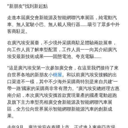
“新朋友”找到新起點
走進本屆廣交會新能源及智能網聯汽車展區，純電動汽
車、無人駕駛小巴、無人載人飛行器……吸引了眾多中外
客商駐足。
在廣汽埃安展臺，不少境外采購商駐足體驗兩款展車，
向工作人員了解車型配置，工作人員一一向其介紹廣汽
埃安最新技術成果——固態電池、夸克電驅……
“這是廣汽埃安第一次參加廣交會，在這里我們接待了來
自世界各地的新朋友
小樹屋
。和以前廣汽埃安接觸的出
口渠道不一樣，其中不少海外采購商特別是來自共建‘一
帶一路’國家的采購商非常有潛力。”廣汽埃安總經理古惠
南介紹，本次廣汽埃安攜首款實現量產的國產電動超跑
及旗下主力車型亮相廣交會新能源及智能網聯汽車展
區，全方位向世界展示智能網聯新能源汽車的創新成
果。
去年9月，廣汽埃安在泰國上市，正式進入東南亞市場。