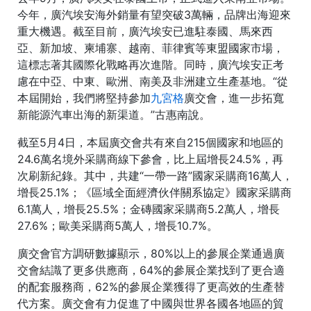
今年，廣汽埃安海外銷量有望突破3萬輛，品牌出海迎來
重大機遇。截至目前，廣汽埃安已進駐泰國、馬來西
亞、新加坡、柬埔寨、越南、菲律賓等東盟國家市場，
這標志著其國際化戰略再次進階。同時，廣汽埃安正考
慮在中亞、中東、歐洲、南美及非洲建立生產基地。“從
本屆開始，我們將堅持參加
九宮格
廣交會，進一步拓寬
新能源汽車出海的新渠道。”古惠南說。
截至5月4日，本屆廣交會共有來自215個國家和地區的
24.6萬名境外采購商線下參會，比上屆增長24.5%，再
次刷新紀錄。其中，共建“一帶一路”國家采購商16萬人，
增長25.1%；《區域全面經濟伙伴關系協定》國家采購商
6.1萬人，增長25.5%；金磚國家采購商5.2萬人，增長
27.6%；歐美采購商5萬人，增長10.7%。
廣交會官方調研數據顯示，80%以上的參展企業通過廣
交會結識了更多供應商，64%的參展企業找到了更合適
的配套服務商，62%的參展企業獲得了更高效的生產替
代方案。廣交會有力促進了中國與世界各國各地區的貿