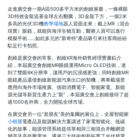
走進廣交會一期A區500多平方米的創維展臺，一條裸眼
3D特效金龍追著金球左右翻騰，3D金龍下方，一個2米
多高的光伏3D機
教學場地
器人迎面走來；戴上MR（混合
現實）眼鏡，就能與海洋生物互動，醫療人員可以進行
模擬手術……如此多元的“新奇特”產品吸引來往客商紛紛
駐足打卡拍照。
創維是廣交會的常客。創維XR海外銷售經理曹書鈺介
紹，本屆廣交會創維MR眼鏡運用Micro OLED技術，達
到了雙眼8K分辨率，讓用戶的沉浸感更強；同時創維MR
眼鏡產品還借創維新能源汽車出口的契機，將車載場景
應用向海外市場推廣。借助消費電子、智能家電、新能
源光儲等新質生產力上“新”，本屆廣交會上創維接待了超
過1000名外商，全力開拓全球市場。
在廣交會另一位“老朋友”美的集團的展位上，全屋智能家
小樹屋
電產品及能源解決方案講述了家電智能化、低碳
化的故事，能源管理系統提供單相與三相混合并離網逆
變器及高低壓電池，通過三大技術創新拓寬了光伏發電