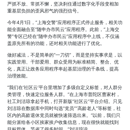
严抓不放、常抓不懈，坚决刹住通过数字化手段变相加
重基层负担的歪风邪气的强烈信号。
今年4月1日，“上海交警”应用程序正式停止服务，相关功
能全面融合至“随申办市民云”应用程序。此前，“上海交
警”专区已经在“随申办市民云”应用程序中上线，不仅涵
盖原先所有的功能，还对相关功能进行了优化。
做好减法，不是简单的“一刀切”，而是坚持实事求是，以
实践管用、干部爱用、群众受用为标准精简、整合、优
化，真正让政务应用程序串起基层治理的千条线，提高
治理效能。
“我们在‘社区云’平台里增加了多级自定义标签，对人群分
类管理，快速定位服务人群。”在上海市普陀区曹家村，
社工刘洁琼拿起手机，打开新版“社区云”平台介绍。只见
刘洁琼在数据库中同时勾选“党员”“高龄老人”等标签，社
区内的高龄退休党员就被快速筛选出来。“以前，我们只
能分派给各小区挨家挨户收集信息，现在很快就能找到
目标群体，节省了很多时间。”刘洁琼说。