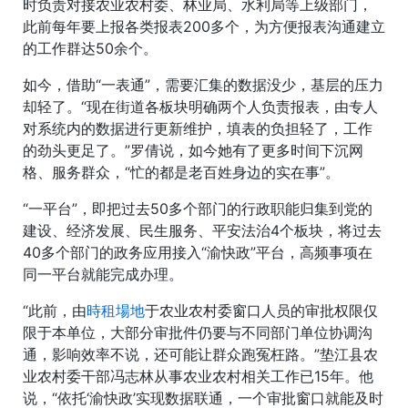
时负责对接农业农村委、林业局、水利局等上级部门，
此前每年要上报各类报表200多个，为方便报表沟通建立
的工作群达50余个。
如今，借助“一表通”，需要汇集的数据没少，基层的压力
却轻了。“现在街道各板块明确两个人负责报表，由专人
对系统内的数据进行更新维护，填表的负担轻了，工作
的劲头更足了。”罗倩说，如今她有了更多时间下沉网
格、服务群众，“忙的都是老百姓身边的实在事”。
“一平台”，即把过去50多个部门的行政职能归集到党的
建设、经济发展、民生服务、平安法治4个板块，将过去
40多个部门的政务应用接入“渝快政”平台，高频事项在
同一平台就能完成办理。
“此前，由
時租場地
于农业农村委窗口人员的审批权限仅
限于本单位，大部分审批件仍要与不同部门单位协调沟
通，影响效率不说，还可能让群众跑冤枉路。”垫江县农
业农村委干部冯志林从事农业农村相关工作已15年。他
说，“依托‘渝快政’实现数据联通，一个审批窗口就能及时