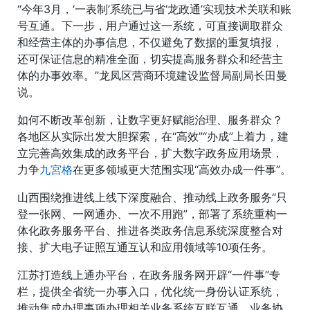
“今年3月，‘一表制’系统已与省‘龙政通’实现技术关联和账
号互通。下一步，用户通过这一系统，可直接调取群众
和经营主体的办事信息，不仅避免了数据的重复填报，
还可保证信息的精准全面，切实提高服务群众和经营主
体的办事效率。”龙凤区营商环境建设监督局副局长田曼
说。
如何不断改革创新，让数字更好赋能治理、服务群众？
各地区从实际出发大胆探索，在“高效”“办成”上着力，建
立完善高效集成的政务平台，扩大数字政务应用场景，
力争
九宮格
在更多领域更大范围实现“高效办成一件事”。
山西围绕推进线上线下深度融合、推动线上政务服务“只
登一张网、一网通办、一次不用跑”，部署了系统重构一
体化政务服务平台、推进各类政务信息系统深度整合对
接、扩大电子证照互通互认和应用领域等10项任务。
江苏打造线上通办平台，在政务服务网开辟“一件事”专
栏，提供全省统一办事入口，优化统一身份认证系统，
推动集成办理事项办理相关业务系统互联互通、业务协