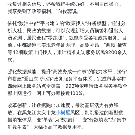
收集过相关信息，还帮我把手续办好，不用自己操心，
就享受到了政策福利。”向俊蓉说。
依托“数治中都”平台建立的“政策找人”分析模型，通过分
析人社、民政的数据，可以实现新增人员预警和退出人
员监测，居民全程“零跑腿”，就能享受各项政策服务。目
前，中都街道已实现老年证办理、高龄补贴、“两癌”筛查
等42项政策上门找人，累计精准走访服务居民9200余人
次。
强化数据赋能，提升“高效办成一件事”的能力水平，济宁
市搭建“爱山东·济e办”政务服务平台体系，完成市县乡村
四级网上服务站点全覆盖，993项依申请政务服务事项全
部上网运行，网上可办率接近100%。
改革创新，让数据跑出加速度，带动基层活力有效释
放。在黑龙江大庆市龙
小樹屋
凤区，刚刚搭建的新型数
据填报体系，变“单表”为“数据库”，变“分散填表”为“集中
汇数生表”，大幅提高了数据复用率。