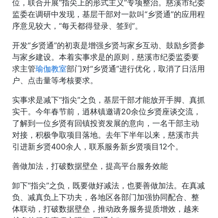
位，联合开展“指尖上的形式主义”专项整治。慈溪市纪委
监委在调研中发现，基层干部对一款叫“乡贤通”的应用程
序意见较大，“每天都得登录、签到”。
开发“乡贤通”的初衷是增强乡贤与家乡互动、鼓励乡贤参
与家乡建设。本着实事求是的原则，慈溪市纪委监委要
求主管
瑜伽教室
部门对“乡贤通”进行优化，取消了日活用
户、点击量等考核要求。
实事求是减下“指尖”之负，基层干部才能放开手脚、真抓
实干。今年春节前，逍林镇邀请20余位乡贤座谈交流，
了解到一位乡贤有回镇投资发展的意向，一名干部主动
对接，积极争取项目落地。去年下半年以来，慈溪市共
引进新乡贤400余人，联系服务新乡贤项目12个。
善做加法，打破数据壁垒，提高平台服务效能
卸下“指尖”之负，既要做好减法，也要善做加法。在真减
负、减真负上下功夫，各地区各部门加强协同配合、整
体联动，打破数据壁垒，推动政务服务提质增效，越来