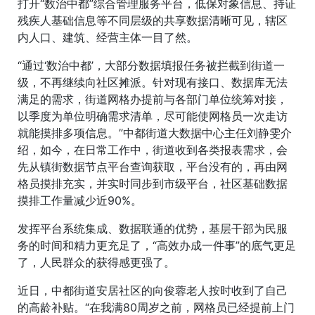
打开“数治中都”综合管理服务平台，低保对象信息、持证
残疾人基础信息等不同层级的共享数据清晰可见，辖区
内人口、建筑、经营主体一目了然。
“通过‘数治中都’，大部分数据填报任务被拦截到街道一
级，不再继续向社区摊派。针对现有接口、数据库无法
满足的需求，街道网格办提前与各部门单位统筹对接，
以季度为单位明确需求清单，尽可能使网格员一次走访
就能摸排多项信息。”中都街道大数据中心主任刘静雯介
绍，如今，在日常工作中，街道收到各类报表需求，会
先从镇街数据节点平台查询获取，平台没有的，再由网
格员摸排充实，并实时同步到市级平台，社区基础数据
摸排工作量减少近90%。
发挥平台系统集成、数据联通的优势，基层干部为民服
务的时间和精力更充足了，“高效办成一件事”的底气更足
了，人民群众的获得感更强了。
近日，中都街道安居社区的向俊蓉老人按时收到了自己
的高龄补贴。“在我满80周岁之前，网格员已经提前上门