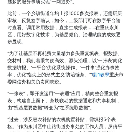
越多的服务事项实现“一网通办”。
此前，一个乡镇街道年均上报1000多次报表，还需层层
审核、反复签字确认；如今，上级部门可在数字平台随
时查看、调用常用数据，直接生成报表……在重庆永川
区，用好数字化技术，为基层减负、治理赋能的成效逐
步显现。
“为了让基层不再耗费大量精力多头重复填表、报数据、
交材料，我们着眼简便高效、源头治理，以‘一张表’简化
数据填报、‘一平台’优化系统操作、‘一件事’强化办事效
率，优化‘指尖上的形式主义’防治链条。”
1對1教學
重庆市
委网信办相关负责同志说。
“一张表”，即开发运用“一表通”应用，精简整合重复报
表，构建自上而下、条块联动的数据通道和共享机制，
由“找基层要数据”转变为“在系统取数据”。
“过去，涉及惠农补贴的农机购置补贴，需填报5个表
格。”作为永川区中山路街道办事处的工作人员，罗倩平