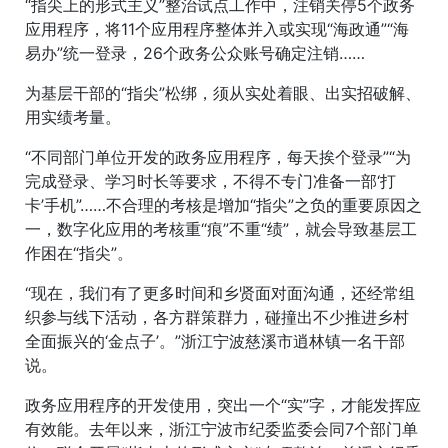
“指尖上的形式主义”整治试点工作中，注销关停5个政务
应用程序，将11个应用程序整体并入或实现“海政通”“海
易办”统一登录，26个政务公众账号确定注销……
为基层干部的“指尖”松绑，须从实处着眼、出实招破解、
用实绩考量。
“不同部门单位开发的政务应用程序，每天挨个登录”“为
完成登录、学习时长等要求，不得不专门准备一部‘打
卡’手机”……不合理的考核是增加“指尖”之负的重要原因之
一，数字化应用的考核重“痕”不重“绩”，就会导致基层工
作困在“指尖”。
“现在，我们有了更多时间和乡贤面对面沟通，还经常组
织参与线下活动，各方群策群力，碰撞出不少推进乡村
全面振兴的‘金点子’。”浙江宁波慈溪市逍林镇一名干部
说。
政务应用程序的开发使用，突出一个“实”字，才能发挥应
有效能。去年以来，浙江宁波市纪委监委会同7个部门单