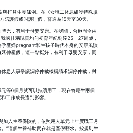
齒與打算生養條例。在《女職工休息維護特殊規
方陪護假或叫護理假，普通為15天至30天。
的時光，有利于母嬰安康。在我國，合適周全兩
我國佳耦現實均勻初育年紀到達25—27周歲，
婦pregnant和生孩子時代本身的安康風險
份延伸產假，這一點挺好，有利于母嬰安康，同
向休息人事爭議調停仲裁機構請求調停仲裁，對
單元等6個月就可以持續用工，現在答應生兩個
遷和工作成長遭到影響。
與加入生養保險的，依照用人單元上年度職工月
。”這個生養補助實在就是產假薪水。按規則生