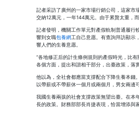
記者采訪了廣州的一家市場行銷公司，這家市場
交納12萬元，一年144萬元。由于累贅太重
記者發明，機關工作單元對產假軌制普通履行
響到女職
包養網
工自己意愿。有查詢拜訪顯示
響人們的生養意愿。
“各地修正后的計生條例規則的產假時光，比
各個方面，提出和諧相干部分，出臺政策，落實
他以為，全社會都應當支撐配合下降生養本錢
以帶薪或不帶薪休一個月或兩個月，男女兩邊
我國生養兩孩的社會支撐政策無望出臺。在本
長的政策。財務部部長肖捷表現，恰當增添與