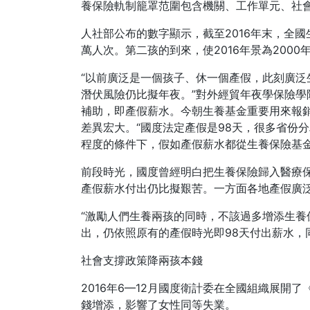
養保險軌制籠罩范圍包含機關、工作單元、社
人社部公布的數字顯示，截至2016年末，全國生
萬人次。第二孩的到來，使2016年景為200
“以前廣泛是一個孩子、休一個產假，此刻廣泛
潛伏風險仍比擬年夜。”對外經貿年夜學保險
補助，即產假薪水。今朝生養基金重要用來報
差異宏大。“國度法定產假是98天，很多省份
程度的條件下，假如產假薪水都從生養保險基金
前段時光，國度曾經明白把生養保險歸入醫療
產假薪水付出仍比擬艱苦。一方面各地產假廣
“激勵人們生養兩孩的同時，不該過多增添生養
出，仍依照原有的產假時光即98天付出薪水，
社會支撐政策降兩孩本錢
2016年6—12月國度衛計委在全國組織展
錢增添，影響了女性同等失業。