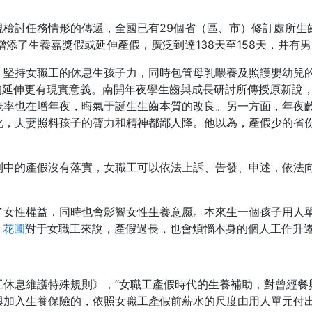
視檢討任務情形的傳遞，全國已有29個省（區、市）修訂處所生
添了生養嘉獎假或延伸產假，廣泛到達138天至158天，并有男
，堅持女職工的休息生孩子力，同時包管母乳喂養及照護嬰幼兒
假的延伸更有現實意義。南開年夜學生齒與成長研討所傳授原新說，
率也在增年夜，晦氣于誕生生齒本質的改良。另一方面，年夜齡孕產
化，夫妻照料孩子的膂力和精神都鄙人降。他以為，產假少的省
則中的產假沒有落實，女職工可以依法上訴、告發、申述，依法
了女性權益，同時也會影響女性生養意愿。本來生一個孩子用人
 花圃
對于女職工來說，產假過長，也會煩惱本身的個人工作升
工休息維護特殊規則》，“女職工產假時代的生養補助，對曾經餐
與加入生養保險的，依照女職工產假前薪水的尺度由用人單元付出