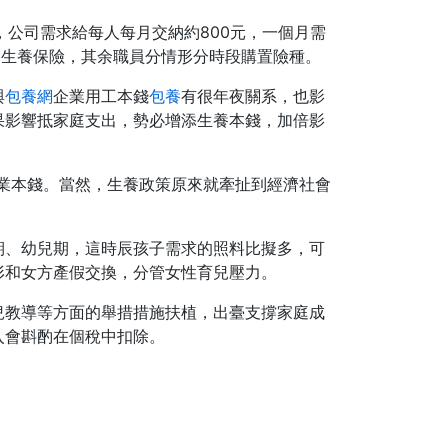
，公司需求給每人每月交納約800元，一個月需
了生養保險，其余職員分情形分時段購置險種。
與
包養網
企業用工本錢
包養
有很年夜關系，也影
果影響抵家庭支出，勢必增添生養本錢，加倍影
業本錢。當然，生養政策原來就牽扯到經濟社會
期、幼兒期，這時辰孩子需求的照料比擬多，可
形和女方產假交換，分管女性育兒壓力。
兒教導等方面的舉措措施扶植，出臺支撐家庭成
入會斟酌在個稅中扣除。