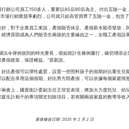
行銷公司員工150多人，重要以85后90后為主。付出五險一金
，而市場行銷業競爭劇烈，公司就只給高管買齊了五險一金，包含
較好，對于企業員工來說，產假能否休足、產假薪水能否發放，
，經濟原因成為人們能否生兩孩的主要緣由之一，女職工產假設
有關法令律例規則的時光要長，假如按計生條例履行，確切增添企
產假政策，保證權益。”原新說。
。好比產假可以彈性處置，設置一些照料孩子的假期好比重生兒
可以配合享用這個假期。好比男方陪產假，可以依據每個家庭情
年兩會上，國度衛計委副主任王培安表現，將加大力度托兒、幼
家庭生計相干的專項開支扣除項目，若有關兩孩家庭的教導等收
最後修改日期: 2025 年 2 月 2 日