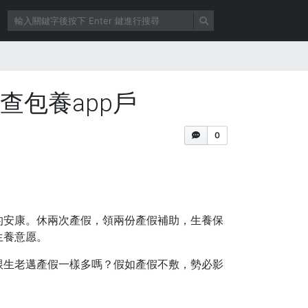
查包養app戶
0
的安康。休兩次產假，領兩份產假補助，生養保
生養意愿。
能跟生老邁產假一樣多嗎？假如產假不敷，勢必影