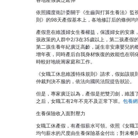
各地產假廣泛延伸
依照國度衛計委關于《生齒與打算生養法》監
則》的98天產假基本上，各地修訂后的條例均增
產假意在維護婦女生養權益，保護婦女的安康
孩政策的人群中2/3在35歲以上，第二孩產
第二孩生養年紀廣泛高齡，誕生非安康嬰兒的概
增年夜，同時產后自我身材恢復的效能也在弱
時較好地統籌家庭和工作。
《女職工休息維護特殊規則》請求，假如該規
仲裁判決不服的，依法向國民法院提告狀訟。
但是，專家廣泛以為，產假是把雙刃劍，維護
之后，女職工有2年不克不及正常下班。
包養網
生養保險收入面對壓力
女職工休產假，有產假薪水可領。依照《女職
均勻薪水的尺度由生養保險基金付出；對未餐