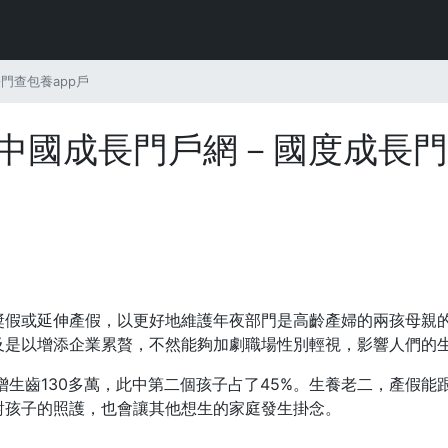
門查包養app戶
_ 中國成長門戶網－國度成長門
獎假或延伸產假，以更好地維護年夜部門是高齡產婦的兩孩母親
及是以增添企業累贅，不然能夠加劇職場性別輕視，影響人們的
新增生齒130多萬，此中第二個孩子占了45%。生養老二，產假
對孩子的照護，也會讓其他想生的家庭發生掛念。