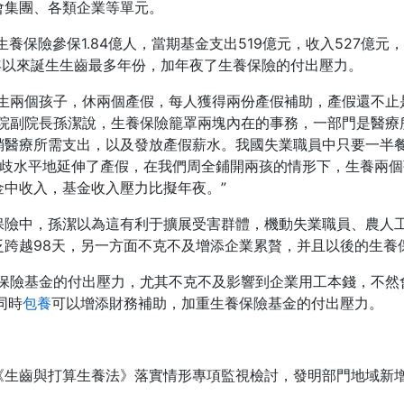
會集團、各類企業等單元。
養保險參保1.84億人，當期基金支出519億元，收入527億元
0年以來誕生生齒最多年份，加年夜了生養保險的付出壓力。
生兩個孩子，休兩個產假，每人獲得兩份產假補助，產假還不止
學院副院長孫潔說，生養保險籠罩兩塊內在的事務，一部門是醫療
銷醫療所需支出，以及發放產假薪水。我國失業職員中只要一半
分歧水平地延伸了產假，在我們周全鋪開兩孩的情形下，生養兩
中收入，基金收入壓力比擬年夜。”
保險中，孫潔以為這有利于擴展受害群體，機動失業職員、農人
泛跨越98天，另一方面不克不及增添企業累贅，并且以後的生養
保險基金的付出壓力，尤其不克不及影響到企業用工本錢，不然
同時
包養
可以增添財務補助，加重生養保險基金的付出壓力。
開了《生齒與打算生養法》落實情形專項監視檢討，發明部門地域