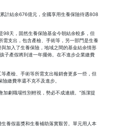
，累計結余676億元，全國享用生養保險待遇808
是98天，固然生養保險基金今朝結余較多，但
所需支出，包含產檢、手術等，另一部門是生養
餐與加入了生養保險，地域之間的基金結余情形
個孩子產假將到達一年擺佈。在不進步企業繳費
工等產檢、手術等所需支出報銷會更多一些，但
保險繳費率還不克不及進步。
會加劇職場性別輕視，勢必不成連續。”孫潔提
新增生養假嘉獎和生養補助落實艱苦。單元用人本