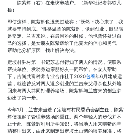
陈紫辉（右）在走访养殖户。（新华社记者郭轶凡
摄）
即使这样，陈紫辉也没想过放弃：“既然下决心来了，我
就要坚持到底。”性格温柔的陈紫辉，谈到创业，眼里满
是坚定。兰吉来说，在最困难的时候，他也曾怀疑过自
己的选择，是女朋友陈紫辉给了他莫大的信心和勇气，
帮助他分析原因，找出解决办法。
定坡村驻村第一书记苏志付得知了两人的情况，便联系
帮扶单位、发动身边亲朋好友一同帮忙。在众人帮助
下，吉尚共富种养专业合作社于2020
包養
年6月建成运
营，就连曾反对两人返乡创业的兰吉来父母亲也从外地
回来与两人共同打理养猪场，陈紫辉与兰吉来的创业梦
迈出了第一步。
今年1月，兰吉来当选了定坡村村民委员会副主任，陈紫
辉便担起了管理养猪场的重任。两个年轻人的步伐并不
止于此，陈紫辉利用所学知识，将当地人用来喂猪的草
药整理出来，由此来制定出定坡土山猪的喂养标准，将