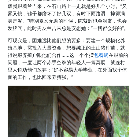
辉就跟着兰吉来，在石山路上一走就是好几个小时。“又
累又饿，鞋子都磨坏了好几双，有时下雨路滑，摔得满
身是泥。”特别累又无助的时候，陈紫辉也会沮丧，也会
发脾气，此时男友兰吉来总是安慰她：“一切都会好的”。
可现实是，困难远比他们想的要多：要建一个规模化养
殖基地，需投入大量资金，想要纯正的土山猪种苗，就
得说服养殖户跟他们合作……这一个个摆
包養網
在眼前的
问题，一度让两个赤手空拳的年轻人一筹莫展，就连村
里人也劝他们放弃：“好不容易大学毕业，在外面找个体
面的工作，也比回来养猪强。”