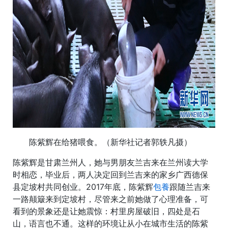
陈紫辉在给猪喂食。（新华社记者郭轶凡摄）
陈紫辉是甘肃兰州人，她与男朋友兰吉来在兰州读大学
时相恋，毕业后，两人决定回到兰吉来的家乡广西德保
县定坡村共同创业。2017年底，陈紫辉
包養
跟随兰吉来
一路颠簸来到定坡村，尽管来之前她做了心理准备，可
看到的景象还是让她震惊：村里房屋破旧，四处是石
山，语言也不通。这样的环境让从小在城市生活的陈紫