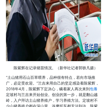
陈紫辉在记录猪苗情况。（新华社记者郭轶凡摄）
“土山猪用石山百草喂养，品种很有特点，若向市场推
广，必定受欢迎。”兰吉来用自己的坚定感染着陈紫辉，
2018年4月，陈紫辉下定决心，瞒着家人再次来到
包養
定坡村与兰吉来开始创业。创业的第一步，就是翻山越
岭，入户拜访土山猪养殖户，学习养殖方法。定坡村不
少山猪养殖户都在深山里，连摩托车都无法到达，陈紫