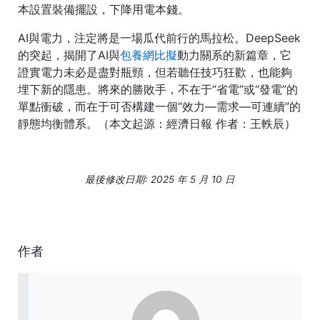
本設置裝備擺設，下降用電本錢。
AI與電力，注定將是一場瓜代前行的馬拉松。DeepSeek
的突起，揭開了AI與
包養網比擬
動力關系的新篇章，它
證實電力未必是盡對瓶頸，但若聽任技巧狂歡，也能夠
埋下新的隱患。將來的勝敗手，不在于“省電”或“發電”的
單點衝破，而在于可否構建一個“效力―需求―可連續”的
靜態均衡體系。（本文起源：經濟日報 作者：王軼辰）
最後修改日期: 2025 年 5 月 10 日
作者