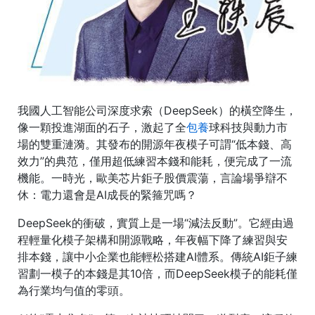
我國人工智能公司深度求索（DeepSeek）的橫空降生，
像一顆投進湖面的石子，激起了全
包養
球科技與動力市
場的雙重漣漪。其發布的開源年夜模子可謂“低本錢、高
效力”的典范，僅用超低練習本錢和能耗，便完成了一流
機能。一時光，歐美芯片鉅子股價震蕩，言論場爭辯不
休：電力還會是AI成長的緊箍咒嗎？
DeepSeek的衝破，實質上是一場“減法反動”。它經由過
程輕量化模子架構和開源戰略，年夜幅下降了練習與安
排本錢，讓中小企業也能輕松搭建AI體系。傳統AI鉅子練
習劃一模子的本錢是其10倍，而DeepSeek模子的能耗僅
為行業均勻值的零頭。