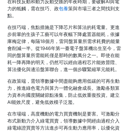
在科技反動和動力反動交匯的年夜時期，要破解AI與電
力的牴觸，需在技巧、政
包養
策與市場三者之間找到支
點。
在技巧端，焦點措施是下降芯片和算法的耗電量。更進
步前輩的生孩子工藝可以年夜幅下降處置器能耗，依據
庫梅定律，每隔18個月，雷同盤算量所需求耗費的能量
會削減一半。從1946年第一臺電子盤算機出生至今，雷
同的盤算量所需能耗僅是那時的數萬分之一。即使在能
耗一降再降的明天，仍然可以經由過程芯片能效晉陞、
算法優化與邊沿盤算聯合，進一個步驟緊縮單元能耗。
在政策端，需領導數據中間盡能夠應用低碳的可再生動
力，推進綠色電力與算力一體化融會成長。激勵各類算
力資本向國度關鍵節點湊集，防止低效重復投資。建立
AI能效尺度，避免低效模子泛濫。
在市場端，高度機動的電力買賣機制是要害。可激勵分
布式新動力介入綠電買賣，領導數據中間經由過程介入
綠電綠證買賣等方法進步可再生動力應用率，以優化資