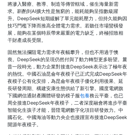
將滲入醫療、教導、制造等傳管轄域，催生海量新需
求。斟酌到AI擴大性是無窮的，能耗能夠呈指數級躍
升。DeepSeek短期緩解了單元能耗壓力，但持久能夠因
技巧門檻下降而推高全體電力需求。若聽任市場蠻橫發
展，能夠在某個時辰帶來嚴重的電力缺乏，終極招致相
干財產成長受限。
固然無法攔阻電力需求年夜幅攀升，但也不用過于懊
喪。DeepSeek的呈現仍然付與了動力轉型更多盼望。曩
昔一段時光，動力企業對接進DeepSeek表示出了極年夜
的熱忱。中國石油昆侖年夜模子已正式完成DeepSeek年
夜模子公有化安排，為昆侖年夜模子優化利用後果、延
長研發周期、構建安康生態供給了新引擎。國度電網旗
下國網信通財產團體研發的模子服
包養
務云平臺，也已
周全接進DeepSeek年夜模子，二者深度融會將進步平臺
智能化生孩子才能，晉陞電網數字化項目研發效力。中
國石化、中國海油等動力央企也接踵宣布接進DeepSeek
開源年夜模子。