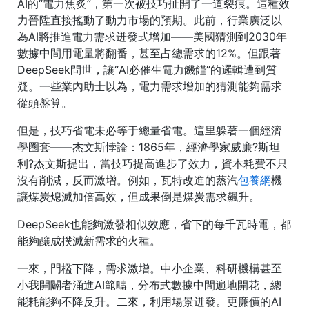
AI的“電力焦炙”，第一次被技巧扯開了一道裂痕。這種效
力晉陞直接搖動了動力市場的預期。此前，行業廣泛以
為AI將推進電力需求迸發式增加――美國猜測到2030年
數據中間用電量將翻番，甚至占總需求的12%。但跟著
DeepSeek問世，讓“AI必催生電力饑饉”的邏輯遭到質
疑。一些業內助士以為，電力需求增加的猜測能夠需求
從頭盤算。
但是，技巧省電未必等于總量省電。這里躲著一個經濟
學圈套――杰文斯悖論：1865年，經濟學家威廉?斯坦
利?杰文斯提出，當技巧提高進步了效力，資本耗費不只
沒有削減，反而激增。例如，瓦特改進的蒸汽
包養網
機
讓煤炭熄滅加倍高效，但成果倒是煤炭需求飆升。
DeepSeek也能夠激發相似效應，省下的每千瓦時電，都
能夠釀成撲滅新需求的火種。
一來，門檻下降，需求激增。中小企業、科研機構甚至
小我開闢者涌進AI範疇，分布式數據中間遍地開花，總
能耗能夠不降反升。二來，利用場景迸發。更廉價的AI