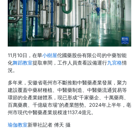
11月10日，在華
小樹屋
佗國藥股份有限公司的中藥智能
化
舞蹈教室
提取車間，工作人員查看設備運行
九宮格
情
況。
多年來，安徽省亳州市不斷推動中醫藥產業發展，聚力
建設覆蓋中藥材種植、中醫藥制造、中醫藥流通貿易等
環節的全產業鏈體系，現已形成“千家藥企、十萬藥商、
百萬藥農、千億級市場”的產業態勢。2024年上半年，亳
州市現代中醫藥產業規模達1137.4億元。
瑜伽教室
新華社記者 傅天 攝