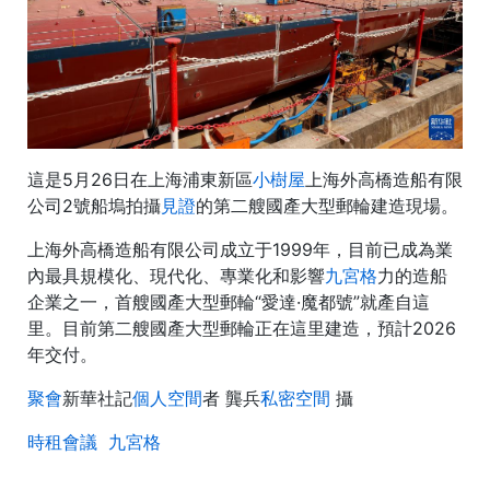
這是5月26日在上海浦東新區
小樹屋
上海外高橋造船有限
公司2號船塢拍攝
見證
的第二艘國產大型郵輪建造現場。
上海外高橋造船有限公司成立于1999年，目前已成為業
內最具規模化、現代化、專業化和影響
九宮格
力的造船
企業之一，首艘國產大型郵輪“愛達·魔都號”就產自這
里。目前第二艘國產大型郵輪正在這里建造，預計2026
年交付。
聚會
新華社記
個人空間
者 龔兵
私密空間
攝
時租會議
九宮格