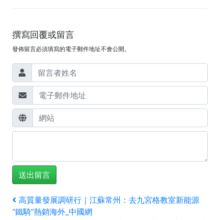
撰寫回覆或留言
發佈留言必須填寫的電子郵件地址不會公開。
文
上
高質量發展調研行｜江蘇常州：去九宮格教室新能源
一
“鐵騎”熱銷海外_中國網