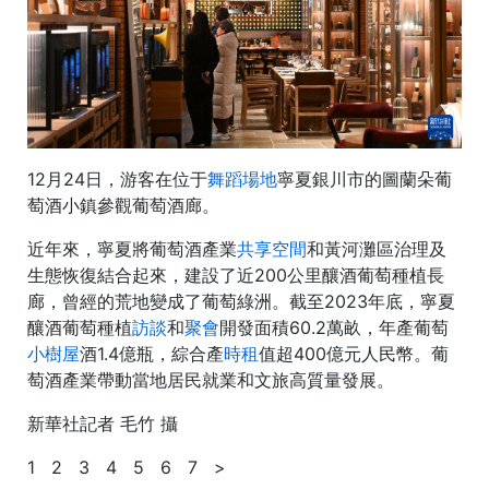
12月24日，游客在位于
舞蹈場地
寧夏銀川市的圖蘭朵葡
萄酒小鎮參觀葡萄酒廊。
近年來，寧夏將葡萄酒產業
共享空間
和黃河灘區治理及
生態恢復結合起來，建設了近200公里釀酒葡萄種植長
廊，曾經的荒地變成了葡萄綠洲。截至2023年底，寧夏
釀酒葡萄種植
訪談
和
聚會
開發面積60.2萬畝，年產葡萄
小樹屋
酒1.4億瓶，綜合產
時租
值超400億元人民幣。葡
萄酒產業帶動當地居民就業和文旅高質量發展。
新華社記者 毛竹 攝
1 2 3 4 5 6 7 >