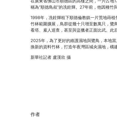
在廣東省佛山市順德區的高樓之間，一片占地1
稱為“順德鳥叔”的冼銓輝。27年前，他因種竹
1998年，冼銓輝租下順德倫教鎮一片荒地蒔
竹林範圍擴展，鳥群從幾十只增至數萬只，鷺鳥
看塔、雇人巡查，甚至與盜獵者正面比武。此
2025年，為了更好的維護濕地與鷺鳥，本地當
換新的資料竹林，打造年夜灣區城央濕地，構
新華社記者 盧漢欣 攝
作者