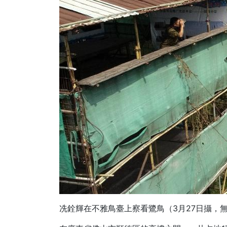
冼銓輝在不雅鳥臺上察看鷺鳥（3月27日攝，