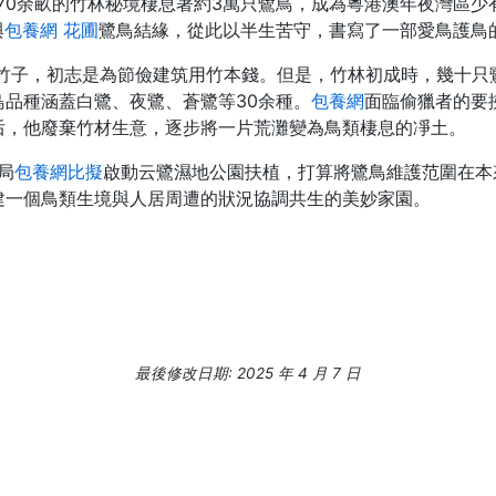
70余畝的竹林秘境棲息著約3萬只鷺鳥，成為粵港澳年夜灣區少
與
包養網 花圃
鷺鳥結緣，從此以半生苦守，書寫了一部愛鳥護鳥
植竹子，初志是為節儉建筑用竹本錢。但是，竹林初成時，幾十
品種涵蓋白鷺、夜鷺、蒼鷺等30余種。
包養網
面臨偷獵者的要
后，他廢棄竹材生意，逐步將一片荒灘變為鳥類棲息的凈土。
局
包養網比擬
啟動云鷺濕地公園扶植，打算將鷺鳥維護范圍在本
建一個鳥類生境與人居周遭的狀況協調共生的美妙家園。
最後修改日期: 2025 年 4 月 7 日