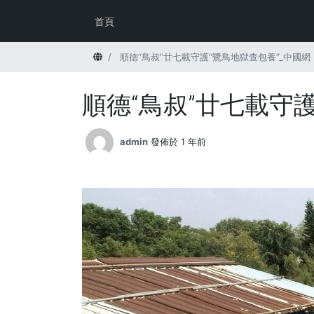
首頁
首頁
順德“鳥叔”廿七載守護“鷺鳥地獄查包養”_中國網
順德“鳥叔”廿七載守
admin
發佈於 1 年前