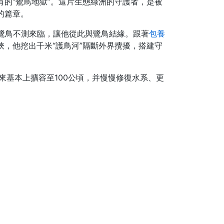
有的“鷺鳥地獄”。這片生態綠洲的守護者，是被
的篇章。
只鷺鳥不測來臨，讓他從此與鷺鳥結緣。跟著
包養
挾，他挖出千米“護鳥河”隔斷外界攪擾，搭建守
來基本上擴容至100公頃，并慢慢修復水系、更