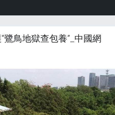
護“鷺鳥地獄查包養”_中國網