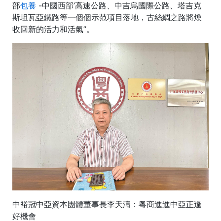
部
包養
-中國西部’高速公路、中吉烏國際公路、塔吉克
斯坦瓦亞鐵路等一個個示范項目落地，古絲綢之路將煥
收回新的活力和活氣”。
中裕冠中亞資本團體董事長李天濤：粵商進進中亞正逢
好機會