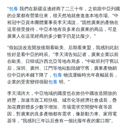
“
包養
我們在新疆這邊經商了二三十年，之前跟中亞列國
的企業都有營業往來，很天然地就會進進本地市場。”中
裕冠中亞資本團體董事長李天濤說，“固然廣東的產物在
這里很受接待，中亞本地有良多來自廣東的商品，可是
廣東人在這里經商的多少數字仍是比擬少。”
“假如說改造開放後期看歐美、后期看東盟，我感到此刻
恰好是看中亞的時辰。”李天濤告知記者，廣東企業以前
在歐美、日韓或許西北亞等地布局多，“中歐班列守舊以
后，深圳、廣州、江門等地站點陸續守舊，廣東產物銷
往中亞的本錢下降了，
包養
物流運輸時光年夜幅延長，
企業的受害變得很顯
包養
明。”
李天濤誇大，中亞地域的國度也在效仿中國改造開放的
經歷，加速市政工程扶植、城市化等經濟社會成長，疊
加花費群體多少數字增加、市場需求空間變年夜等原
因，對廣東的良多產物都有需求，像新動力車、家用電
器等，“我感到三年以后會有一個比擬年夜的窗口期”。