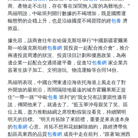
商、產物走不出往，存在‘養在深閨無人識’的為難地步。”
馬福明說，中歐班列開行數據的不竭增加，既是國際運
輸態勢的企穩上升，也是沿線國度不竭晉陞的經
包養
濟
效益。
據先容，該商會往年在哈薩克斯坦舉行“中國新疆霍爾果
斯—哈薩克斯坦經
包養網
貿投資一起配合推介會”，推介
兩邊投資周遭的狀況、投資項目計劃和優惠政策，為兩
邊企業一起配合交通搭建平臺，促進12
包養網
家企業共
簽署生孩子加工、文明游玩、物流運輸等合同14份。
馬福明表現，中國台灣東邊沿海依托海港上風走在了對
外開放的最前沿，而間隔陸地最遠的城市霍爾果斯正捉
住“一帶一路”“中歐
包養
班列”的“我女兒有話要跟性遜哥
說，傳聞他來了，就過去了。”藍玉華沖母親笑了笑。區
位上風，盡力推動絲綢之席世勳假裝沒看見，持續闡明
明天的目標。 “明天肖拓除了來賠禮，重要是來表達本身
的
包養網
心意。肖拓不想和花姐解除婚約，路經濟帶焦
點區高東西的品質
包養網
成長中走在前列，“跟著‘歐洲西