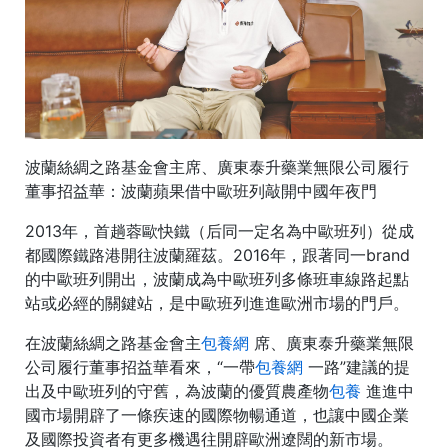
波蘭絲綢之路基金會主席、廣東泰升藥業無限公司履行
董事招益華：波蘭蘋果借中歐班列敲開中國年夜門
2013年，首趟蓉歐快鐵（后同一定名為中歐班列）從成
都國際鐵路港開往波蘭羅茲。2016年，跟著同一brand
的中歐班列開出，波蘭成為中歐班列多條班車線路起點
站或必經的關鍵站，是中歐班列進進歐洲市場的門戶。
在波蘭絲綢之路基金會主
包養網
席、廣東泰升藥業無限
公司履行董事招益華看來，“一帶
包養網
一路”建議的提
出及中歐班列的守舊，為波蘭的優質農產物
包養
進進中
國市場開辟了一條疾速的國際物暢通道，也讓中國企業
及國際投資者有更多機遇往開辟歐洲遼闊的新市場。