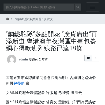
首頁
“鋼鐵駝隊”多點開花 “廣貨廣出”再添新道 粵港澳年夜灣區中臺包養網心得歐班列線路已達18條
“鋼鐵駝隊”多點開花 “廣貨廣出”再
添新道 粵港澳年夜灣區中臺包養
網心得歐班列線路已達18條
0
admin
發佈於 2 年前
霍爾果斯市國際商業商會會長馬福明：古絲綢之路煥發
新機
包養網
會
文/羊城晚報全媒體記者 許張超 孫綺曼 陳澤云
圖/羊城晚報全媒體記者 曾育文 董鵬程（部門為受訪者