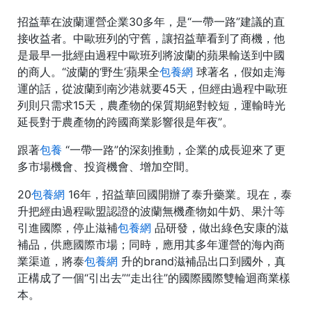
招益華在波蘭運營企業30多年，是“一帶一路”建議的直
接收益者。中歐班列的守舊，讓招益華看到了商機，他
是最早一批經由過程中歐班列將波蘭的蘋果輸送到中國
的商人。“波蘭的‘野生’蘋果全
包養網
球著名，假如走海
運的話，從波蘭到南沙港就要45天，但經由過程中歐班
列則只需求15天，農產物的保質期絕對較短，運輸時光
延長對于農產物的跨國商業影響很是年夜”。
跟著
包養
“一帶一路”的深刻推動，企業的成長迎來了更
多市場機會、投資機會、增加空間。
20
包養網
16年，招益華回國開辦了泰升藥業。現在，泰
升把經由過程歐盟認證的波蘭無機產物如牛奶、果汁等
引進國際，停止滋補
包養網
品研發，做出綠色安康的滋
補品，供應國際市場；同時，應用其多年運營的海內商
業渠道，將泰
包養網
升的brand滋補品出口到國外，真
正構成了一個“引出去”“走出往”的國際國際雙輪迴商業樣
本。