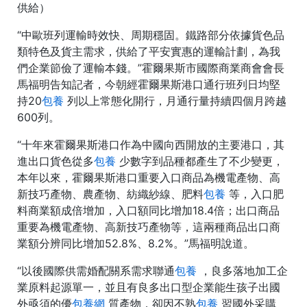
供給）
“中歐班列運輸時效快、周期穩固。鐵路部分依據貨色品
類特色及貨主需求，供給了平安實惠的運輸計劃，為我
們企業節儉了運輸本錢。”霍爾果斯市國際商業商會會長
馬福明告知記者，今朝經霍爾果斯港口通行班列日均堅
持20
包養
列以上常態化開行，月通行量持續四個月跨越
600列。
“十年來霍爾果斯港口作為中國向西開放的主要港口，其
進出口貨色從多
包養
少數字到品種都產生了不少變更，
本年以來，霍爾果斯港口重要入口商品為機電產物、高
新技巧產物、農產物、紡織紗線、肥料
包養
等，入口肥
料商業額成倍增加，入口額同比增加18.4倍；出口商品
重要為機電產物、高新技巧產物等，這兩種商品出口商
業額分辨同比增加52.8%、8.2%。”馬福明說道。
“以後國際供需婚配關系需求聯通
包養
，良多落地加工企
業原料起源單一，並且有良多出口型企業能生孩子出國
外亟須的優
包養網
質產物，卻因不熟
包養
習國外采購