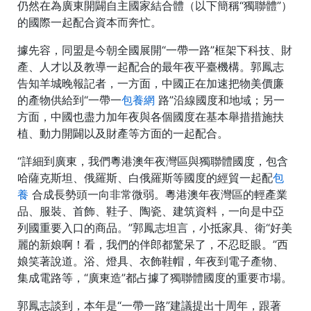
仍然在為廣東開闢自主國家結合體（以下簡稱“獨聯體”）
的國際一起配合資本而奔忙。
據先容，同盟是今朝全國展開“一帶一路”框架下科技、財
產、人才以及教導一起配合的最年夜平臺機構。郭鳳志
告知羊城晚報記者，一方面，中國正在加速把物美價廉
的產物供給到“一帶一
包養網
路”沿線國度和地域；另一
方面，中國也盡力加年夜與各個國度在基本舉措措施扶
植、動力開闢以及財產等方面的一起配合。
“詳細到廣東，我們粵港澳年夜灣區與獨聯體國度，包含
哈薩克斯坦、俄羅斯、白俄羅斯等國度的經貿一起配
包
養
合成長勢頭一向非常微弱。粵港澳年夜灣區的輕產業
品、服裝、首飾、鞋子、陶瓷、建筑資料，一向是中亞
列國重要入口的商品。”郭鳳志坦言，小抵家具、衛“好美
麗的新娘啊！看，我們的伴郎都驚呆了，不忍眨眼。”西
娘笑著說道。浴、燈具、衣飾鞋帽，年夜到電子產物、
集成電路等，“廣東造”都占據了獨聯體國度的重要市場。
郭鳳志談到，本年是“一帶一路”建議提出十周年，跟著