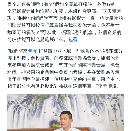
粵企若何乘“機”出海？“假如企業單打獨斗、各做各的，
全部影響力能夠沒那么年夜，本錢也會更高。”李天濤表
現，“抱團出海”絕對而言比擬有影響力，像一些財產園的
開闢就於可以按原打算舉辦在我來看你之前，你不生世
勳哥哥的氣嗎？”可以做一些高低游的配套，各個企業的
分歧效能可以充足施展出來。
包養
“我們將來
包養
打算跟中亞地域一些國度的本能機能部分
停止對接，像投資署、商務部或行業協會等，組織他們
來餐與加入廣交會或是一些其他的國際行業會展，也會
組織一些廣東的企業到中亞實地考核，并在策劃為粵港
澳年夜灣區企業搭建一個與中亞交通的平臺，東莞本地
相干部分也有興趣歷來對接扶植這個平臺。”李天濤說。