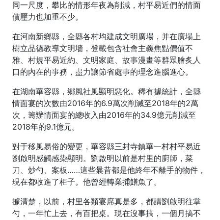
同一尺度，攀比的情形年夜為削減，村平易近們的情面
債壓力也加重不少。
在河南新鄉縣，全縣各村均建成文明廣場，并在廣場上
樹立品德教導文明墻，登載包含社會主義焦點價值不
雅、村規平易近約、文明家庭、故事漫畫等群眾膾炙人
口的內在的事務，盡力讓節省處事的理念進腦進心。
在湖南華容縣，鄉風社風顯明惡化。稀有據統計，全縣
情面宴的次數由2016年的6.9萬次削減至2018年的2萬
次，籌辦情面宴的總收入由2016年的34.9億元削減至
2018年的9.1億元。
對于移風易俗的變更，華容縣三封寺鎮華一村村平易近
劉啟明感觸感染顯明。劉啟明以前是村里的廚師，菜
刀、炒勺、案板……這些曩昔都是他終年不離手的物件，
現在都收進了柜子。他曾經轉業捕鱔魚了。
據清楚，以前，村里各類宴席真是多，都請劉啟明往掌
勺，一年忙上去，有百把桌。現在沒事搞，一個月搞不