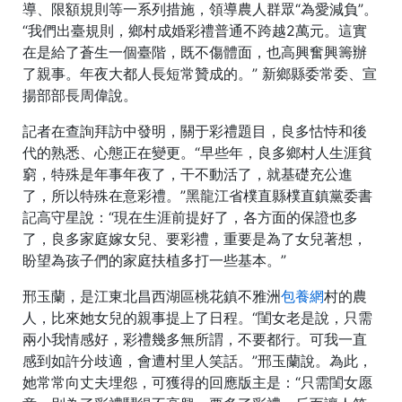
導、限額規則等一系列措施，領導農人群眾“為愛減負”。
“我們出臺規則，鄉村成婚彩禮普通不跨越2萬元。這實
在是給了蒼生一個臺階，既不傷體面，也高興奮興籌辦
了親事。年夜大都人長短常贊成的。” 新鄉縣委常委、宣
揚部部長周偉說。
記者在查詢拜訪中發明，關于彩禮題目，良多怙恃和後
代的熟悉、心態正在變更。“早些年，良多鄉村人生涯貧
窮，特殊是年事年夜了，干不動活了，就基礎充公進
了，所以特殊在意彩禮。”黑龍江省樸直縣樸直鎮黨委書
記高守星說：“現在生涯前提好了，各方面的保證也多
了，良多家庭嫁女兒、要彩禮，重要是為了女兒著想，
盼望為孩子們的家庭扶植多打一些基本。”
邢玉蘭，是江東北昌西湖區桃花鎮不雅洲
包養網
村的農
人，比來她女兒的親事提上了日程。“閨女老是說，只需
兩小我情感好，彩禮幾多無所謂，不要都行。可我一直
感到如許分歧適，會遭村里人笑話。”邢玉蘭說。為此，
她常常向丈夫埋怨，可獲得的回應版主是：“只需閨女愿