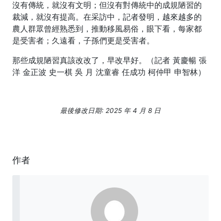
沒有傳統，就沒有文明；但沒有對傳統中的成規陋習的
裁減，就沒有提高。在采訪中，記者發明，越來越多的
農人群眾曾經熟悉到，推動移風易俗，眼下看，每家都
是受害者；久遠看，子孫們更是受害者。
那些成規陋習真該改改了，早改早好。（記者 黃慶暢 張
洋 金正波 史一棋 吳 月 沈童睿 任成功 柯仲甲 申智林）
最後修改日期: 2025 年 4 月 8 日
作者