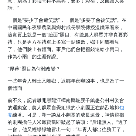
意，別為了彩禮鬧得不高興，要多了彩禮，反而讓人笑
話。”
一個是“要少了會遭笑話”，一個是“多要了會被笑話”。在
中國國民年夜學農業與鄉村成長學院傳授溫鐵軍看來，
這實質上就是一個“臉面”題目。有些農人群眾并非真要彩
禮，只是男方在禮單上多寫一點錢數，鄉里同鄉看見
了，他們臉上有體面。事后他們會把禮錢退給小兩口，
作為小兩口的生涯保證。
“厚葬”題目為何難改變？
一些年青人離土又離鄉，返鄉年夜辦凶事，也是為了一
個體面
前不久，記者離開黑龍江樺南縣駝腰子鎮愚公村村委會
的運動室，農人群眾自覺組織的小劇團正在熱烈地排
包
養
練著。可是，剛一談及小劇團的成長遠景，神情飛揚
的劇團擔任人米鳳寶當即皺起了眉頭：“后繼無人。”過了
一會，他又輕靜靜地冒出一句：“年青人都出往務工了，