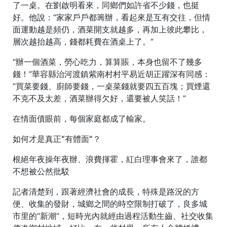
了一桌。在劉啟明看來，同鄉們如許省不少錢，也挺
好。他說：“家家戶戶都籌辦，看起來是互有交往，但情
面運動越是頻仍，酒菜開支就越多，再加上彼此攀比，
層次越抬越高，錢都耗費在酒桌上了。”
“辦一個酒菜，勞心吃力，算算賬，本身也留不了幾多
錢！”華容縣治河渡鎮紫南村村平易近胡正躍深有同感：
“買菜要錢、廚師要錢，一桌菜錢就要四五百塊；買煙還
不克不及太差，酒菜辦得欠好，還要被人笑話！”
在情面債眼前，每個家庭都成了輸家。
如何才是真正“有體面”？
根絕年夜操年夜辦、浪費揮霍，紅白理事會來了，誰都
不想被公然批駁
記者清楚到，跟著經濟社會的成長，特殊是路況的方
便、收集的發財，城鄉之間的時空限制打破了，良多城
市里的“新潮”，短時光內就經由過程活動生齒、社交收集