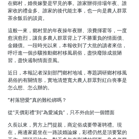
在鄉村，婚喪嫁娶是罕見的事。誰家辦得排場年夜、誰
家收的禮金多、誰家的後代能主事，也一向是農人群眾
茶余飯后的談資。
這般一來，鄉村里的年夜操年夜辦、浪費揮霍等，一度
愈演愈烈，讓良多農人群眾背上了不勝重負的情面債、
金錢債。一段時光以來，本報收到了大批的讀者來信，
呼吁進一個步驟推動鄉村移風易俗，盡快廢除成規陋
習，盡快遏制情面歪風。
近日，本報記者深刻部門鄉村地域，專題調研鄉村移風
易俗的有關情形，實地清楚寬大農人群眾對紅白喪事是
怎么想、怎么辦的。
“村落戀愛”真的難松綁嗎？
從“天價彩禮”到“為愛減負”，只不外由於一個體面
久長以來，男方上門提親，商定俗成要帶著聘禮。現
在，兩邊家庭坐在一路談婚論嫁，彩禮仍然是頂要緊的