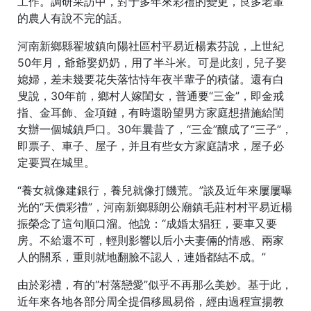
工作。調研采訪中，對于多年來彩禮的變更，良多老輩
的農人有說不完的話。
河南新鄉縣翟坡鎮向陽社區村平易近楊素芬說，上世紀
50年月，爺爺娶奶奶，用了半斗米。可是此刻，兒子娶
媳婦，差未幾要花失落怙恃年夜半輩子的積儲。還有白
叟說，30年前，鄉村人嫁閨女，普通要“三金”，即金戒
指、金耳飾、金項鏈，有時還盼望男方家庭想措施給閨
女辦一個城鎮戶口。30年曩昔了，“三金”釀成了“三子”，
即票子、車子、屋子，并且有些女方家庭請求，屋子必
定要買在城里。
“養女就像建銀行，養兒就像打饑荒。”談及近年來屢屢曝
光的“天價彩禮”，河南新鄉縣朗公廟鎮毛莊村村平易近楊
振榮念了這句順口溜。他說：“成婚太猖狂，要車又要
房。不給還不可，輕則影響以后小夫妻倆的情感、兩家
人的關系，重則就地翻臉不認人，連婚都結不成。”
由於彩禮，有的“村落戀愛”似乎不再那么美妙。基于此，
近年來各地各部分周全提倡移風易俗，經由過程宣揚教