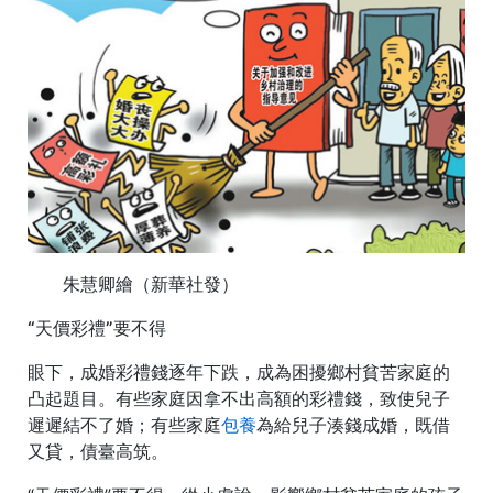
朱慧卿繪（新華社發）
“天價彩禮”要不得
眼下，成婚彩禮錢逐年下跌，成為困擾鄉村貧苦家庭的
凸起題目。有些家庭因拿不出高額的彩禮錢，致使兒子
遲遲結不了婚；有些家庭
包養
為給兒子湊錢成婚，既借
又貸，債臺高筑。