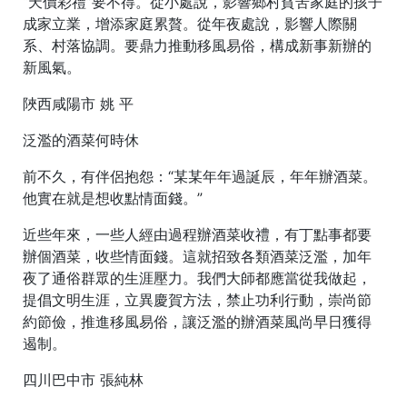
“天價彩禮”要不得。從小處說，影響鄉村貧苦家庭的孩子
成家立業，增添家庭累贅。從年夜處說，影響人際關
系、村落協調。要鼎力推動移風易俗，構成新事新辦的
新風氣。
陜西咸陽市 姚 平
泛濫的酒菜何時休
前不久，有伴侶抱怨：“某某年年過誕辰，年年辦酒菜。
他實在就是想收點情面錢。”
近些年來，一些人經由過程辦酒菜收禮，有丁點事都要
辦個酒菜，收些情面錢。這就招致各類酒菜泛濫，加年
夜了通俗群眾的生涯壓力。我們大師都應當從我做起，
提倡文明生涯，立異慶賀方法，禁止功利行動，崇尚節
約節儉，推進移風易俗，讓泛濫的辦酒菜風尚早日獲得
遏制。
四川巴中市 張純林