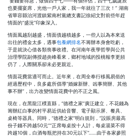
“要錢要得急，做個四十七——有個伴侶，四十七歲誕辰
也要擺宴席，光他一戶人家，我一年就往了三次！” 湖南
省華容縣治河渡鎮紫南村黨總支書記徐紹文對前些年趕
情面的“盛況”印象深入。
情面風越刮越盛，情面債越積越多，一些人以為本來送
出往的禮金太多，遇事
包養網排名
不籌辦本身會吃虧，
于是就決心借各類喪事收禮。在河南年夜學哲學與公共
治理學院副傳授趙炎峰看來，鄉村地域的投桃報李更頻
仍了，人際關系卻未必更親近。
情面花費當適可而止。近年來，在周全奉行移風易俗的
經過歷程中，良多處所倡導“婚嫁新辦、凶事簡辦、其他
事不辦”，出力改變情面花費中的不正之風。
現在，在黑龍江樸直縣，“德禮之家”廣泛建立，不花錢為
籌辦紅白事的村平易近供給音響、電子顯示屏、餐具、
桌椅等器具。同時，“德禮之家”明白規則，“設賬房最高
份子錢不跨越50元”“正席每桌按十人計，每桌湯菜不得
跨越10個，白酒每瓶把持在30元以下”……由于各家參照