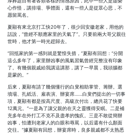
厚葬題目有著各類各樣的情感原因，此中一些人是虛榮
心作怪，講排場、爭體面，還有一些人是從眾心思，不
愿留罵名。
夏顯有來北京打工快20年了，很少回安徽老家，用他的
話說，“曾經不順應家里的天氣了”。只要前兩大哥父親往
世時，他才第一時光趕歸去。
“回抵家的第一感到就是驚惶失措，”夏顯有回想：“分開
這么多年了，家里辦凶事的風氣習氣曾經完整沒有印象
了。有幾個親戚給我講這講那，講了一早晨，我頭腦都
是蒙的。”
后來，夏顯有請了幾個懂行的白叟相助掌管、籌辦。選
墳場、扎紙活、雇表演、辦宴席……白叟們提出的一切事
項，夏顯有都是按高尺度、高級次付出，總共花了快要
12萬元。“一是為了讓父親的在天之靈獲得安眠。二是補
充多年在外打工不克不及盡孝的愧疚。三是不敢從簡辦
凶事，怕遭到老家人的白眼和辱罵，以后還有什么顏面
交往。”據夏顯有回想，辦宴席時，良多親戚都不太熟悉