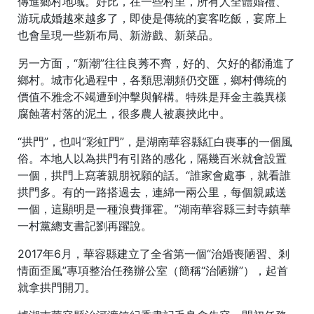
傳進鄉村地域。好比，在一些村里，所有人全體婚禮、
游玩成婚越來越多了，即使是傳統的宴客吃飯，宴席上
也會呈現一些新布局、新游戲、新菜品。
另一方面，“新潮”往往良莠不齊，好的、欠好的都涌進了
鄉村。城市化過程中，各類思潮頻仍交匯，鄉村傳統的
價值不雅念不竭遭到沖擊與解構。特殊是拜金主義異樣
腐蝕著村落的泥土，很多農人被裹挾此中。
“拱門”，也叫“彩虹門”，是湖南華容縣紅白喪事的一個風
俗。本地人以為拱門有引路的感化，隔幾百米就會設置
一個，拱門上寫著親朋祝願的話。“誰家會處事，就看誰
拱門多。有的一路搭過去，連綿一兩公里，每個親戚送
一個，這顯明是一種浪費揮霍。”湖南華容縣三封寺鎮華
一村黨總支書記劉再躍說。
2017年6月，華容縣建立了全省第一個“治婚喪陋習、剎
情面歪風”專項整治任務辦公室（簡稱“治陋辦”），起首
就拿拱門開刀。