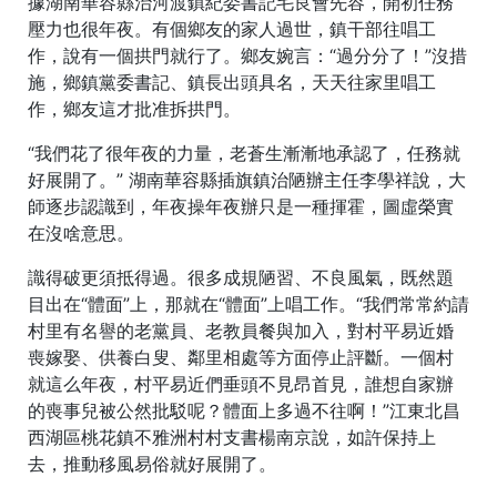
據湖南華容縣治河渡鎮紀委書記毛良會先容，開初任務
壓力也很年夜。有個鄉友的家人過世，鎮干部往唱工
作，說有一個拱門就行了。鄉友婉言：“過分分了！”沒措
施，鄉鎮黨委書記、鎮長出頭具名，天天往家里唱工
作，鄉友這才批准拆拱門。
“我們花了很年夜的力量，老蒼生漸漸地承認了，任務就
好展開了。” 湖南華容縣插旗鎮治陋辦主任李學祥說，大
師逐步認識到，年夜操年夜辦只是一種揮霍，圖虛榮實
在沒啥意思。
識得破更須抵得過。很多成規陋習、不良風氣，既然題
目出在“體面”上，那就在“體面”上唱工作。“我們常常約請
村里有名譽的老黨員、老教員餐與加入，對村平易近婚
喪嫁娶、供養白叟、鄰里相處等方面停止評斷。一個村
就這么年夜，村平易近們垂頭不見昂首見，誰想自家辦
的喪事兒被公然批駁呢？體面上多過不往啊！”江東北昌
西湖區桃花鎮不雅洲村村支書楊南京說，如許保持上
去，推動移風易俗就好展開了。