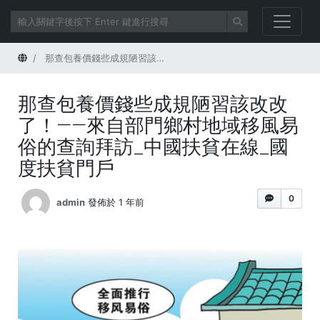
首頁
那查包養價錢些成規陋習該改改了！——來自部門鄉村地域移風易俗的查詢拜訪_中國扶貧在線_國度扶貧門戶
那查包養價錢些成規陋習該改改
了！——來自部門鄉村地域移風易
俗的查詢拜訪_中國扶貧在線_國
度扶貧門戶
0
admin
發佈於 1 年前