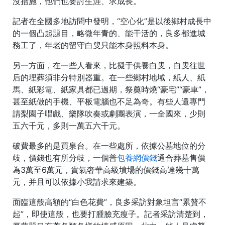
沒措施，他們也要討生涯、求成長。”
記者在全國多地訪問中發明，“空心化”是以後鄉村成長中
的一個凸起題目，略微年青的、能干活的，良多都進城
務工了，年老的留守白叟只能本身照料本身。
另一方面，在一些人看來，比擬于供養白叟，白叟往世
后的埋葬須非分特別器重。在一些鄉村地域，紙人、紙
馬、紙彩電、紙家具都已過期，祭奠時燒“豪宅”“豪車”，
甚至紙做的手機、平板電腦也不足為奇。有些人還專門
請梨園子唱戲、樂隊吹奏或劇團表演，一全國來，少則
五六千元，多則一萬五六千元。
破費最多的是買泉台。在一些處所，依據公墓地位的分
歧，價錢也有所分歧，一個普
包養網價錢
通合葬墓售價
為3萬至6萬元，貴氣奢華高級墳場的價錢高達幾十萬
元，并且可以依據小我請求來建築。
面臨這般高額的“白色花費”，良多采訪對象坦言“累贅不
起”，即使這般，也要打腫臉充瘦子。記者采訪清楚到，