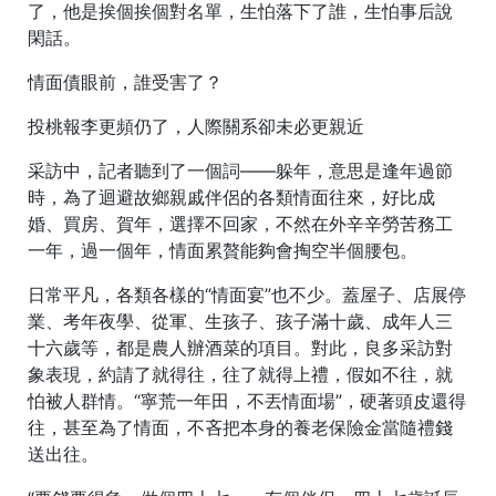
了，他是挨個挨個對名單，生怕落下了誰，生怕事后說
閑話。
情面債眼前，誰受害了？
投桃報李更頻仍了，人際關系卻未必更親近
采訪中，記者聽到了一個詞——躲年，意思是逢年過節
時，為了迴避故鄉親戚伴侶的各類情面往來，好比成
婚、買房、賀年，選擇不回家，不然在外辛辛勞苦務工
一年，過一個年，情面累贅能夠會掏空半個腰包。
日常平凡，各類各樣的“情面宴”也不少。蓋屋子、店展停
業、考年夜學、從軍、生孩子、孩子滿十歲、成年人三
十六歲等，都是農人辦酒菜的項目。對此，良多采訪對
象表現，約請了就得往，往了就得上禮，假如不往，就
怕被人群情。“寧荒一年田，不丟情面場”，硬著頭皮還得
往，甚至為了情面，不吝把本身的養老保險金當隨禮錢
送出往。