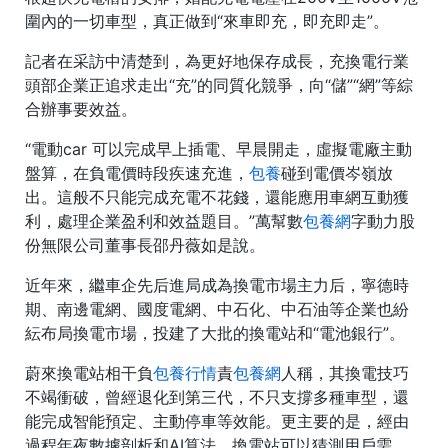
圍內的一切車型，真正做到“來車即充，即充即走”。
記者在采訪中清楚到，為更好地保存成長，充換電行業
頭部企業正追求走出“充”的同質化競爭，向“儲”“網”等綜
合辦事要效益。
“電動car 可以完成早上插電、早晨開走，虛擬電廠主動
盤算，在負電價時段疾速充進，
包養
碰到電價岑嶺放
出。這般不只能完成充電不花錢，還能應用車網互動獲
利，處理企業盈利和效益題目。”萬幫數
包養網
字動力股
份無限公司董事長邵丹薇如是說。
近年來，繼車企先后進局成為換電市場主力后，寧德時
期、南邊電網、國度電網、中石化、中石油等企業也紛
紜布局換電市場，投建了大批的換電站和“電池銀行”。
蔚來換電站相干負
包養行情
責
包養網
人稱，其換電技巧
不竭衝破，曾經退化到第三代，不只支撐多種車型，還
能完成智能預定、主動停車等效能。更主要的是，經由
過程年夜數據剖析和AI算法，換電站可以猜測用戶需