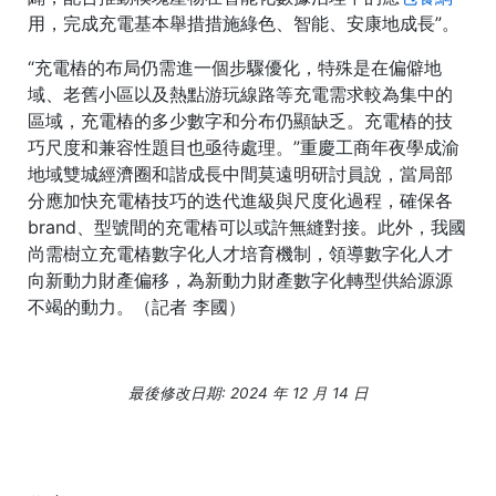
用，完成充電基本舉措措施綠色、智能、安康地成長”。
“充電樁的布局仍需進一個步驟優化，特殊是在偏僻地
域、老舊小區以及熱點游玩線路等充電需求較為集中的
區域，充電樁的多少數字和分布仍顯缺乏。充電樁的技
巧尺度和兼容性題目也亟待處理。”重慶工商年夜學成渝
地域雙城經濟圈和諧成長中間莫遠明研討員說，當局部
分應加快充電樁技巧的迭代進級與尺度化過程，確保各
brand、型號間的充電樁可以或許無縫對接。此外，我國
尚需樹立充電樁數字化人才培育機制，領導數字化人才
向新動力財產偏移，為新動力財產數字化轉型供給源源
不竭的動力。（記者 李國）
最後修改日期: 2024 年 12 月 14 日