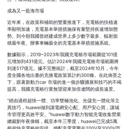
成為又一藍海市場
近年來，在政策和補助的雙重推進下，充電樁的扶植速
率顯明加速，充電基本舉措措施保有量堅持疾速增加態
勢。到今朝我國曾經建成世界上多少數字最多、輻射面
積最年夜、辦事車輛最全的充電基本舉措措施系統。
數據顯示，2019~2023年我國充電樁市場範圍從101億
元增加到431億元。估計2024年我國充電樁市場範圍將
到達517億元。據不完整統計，截至2024年10月，今年
度全國各地出臺的充換電政策算計約300條。在此佈景之
下，跟著新動力car 市場的進一個步驟擴展和技巧的不竭
提高，我國充電樁行業無望迎來加倍遼闊的成長遠景。
“經由過程超快一體、功率雙極池化、光儲充一體化等立
異技巧，huawei做到讓電網安心配、用戶安心買，讓城
市管理更高效平安。”huawei數字動力智能充電收集營業
總裁劉年夜偉稱，截至本年三季度，huawei已完成5萬
根超快充電樁的安排，婚配充電電壓在200V至1000V范