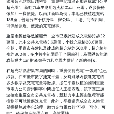
跟著超充站點日趨密集，重慶中間城區正加速構成“1公里
超充圈”。新動力車主應用超充樁為car 充電，逐步變得
像加油一樣便捷。以兩江新區為例，本地已扶植超充站
136座，普遍分布于棲身區、辦公區、工場、商圈四周，
可供給就近、便捷的充電辦事。
重慶市經信委數據顯示，全市已累計建成充電樁跨越32
萬個，此中公共充電樁3.6萬個，小我充電樁28.6萬個。
今朝，重慶市在建以及建成的超充站約500座，超充樁年
夜約800個，多少數字範圍居于全國前列，為晉陞智能網
聯新動力car 財產競爭力和立異力供給了新的臺階。
在超充站點密集布局的同時，重慶便捷充電“一張網”也已
織就。在重慶市數字捷充平臺，及時跳動著接進充電樁
多少數字及充電電量等數據。擔任平臺扶植的國網重慶
市電力公司營銷辦事中間擔任人王松表現，該平臺正加
速接進重慶全市公共充電樁，新動力車主經由過程智能
搜刮即可就近疾速充電；此外，平臺還完成全市充換電
舉措措施數字化治理，助力充放電負荷“可視、可測、可
控”，確保超充裝備安穩、高效運轉。