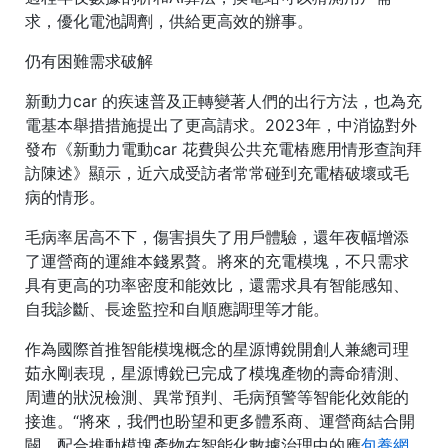
求，優化電池調劑，供給更高效的辦事。
仍有困難需求破解
新動力car 的疾速普及正轉變著人們的出行方法，也為充
電基本舉措措施提出了更高請求。2023年，中消協對外
發布《新動力電動car 花費與公共充電樁應用情形查詢拜
訪陳述》顯示，近六成受訪者常常碰到充電樁破壞或毛
病的情形。
毛病率居高不下，傷害損失了用戶體驗，還年夜幅增添
了運營商的運維本錢累贅。將來的充電模塊，不只需求
具有更高的功率密度和能效比，還需求具有智能感知、
自我診斷、長途監控和自順應調理等才能。
作為國際首推智能模塊概念的星源博銳開創人兼總司理
茹永剛表現，星源博銳已完成了模塊產物的壽命猜測、
周遭的狀況檢測、異常預判、毛病預警等智能化效能的
接進。“將來，我們也盼望和更多體系商、運營商結合開
闢，配合推動模塊產物在智能化數據治理中的應
包養網