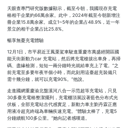
天眼查專門研究版數據顯示，截至今朝，我國現存充電
樁相干企業約66萬余家。此中，2024年截至今朝新增注
冊企業15.8萬余家。成立1~5年的企業占48.9%，近一年
景立的相干企業占比25.8%。
暢享無憂充電體驗
12月1日，市平易近王鳳栗駕車駛進重慶市萬盛經開區國
能天街新動力car 充電站，然后將充電槍拔出車身，再掃
碼、盡緣檢測，短短一兩分鐘時光就給車充上了電。“之
前充電至多要年夜半個小時，而此刻用這臺超充裝備只
需十幾分鐘，就可以充電90%。”他說。
走進國網重慶渝北盤溪河八合一示范超等充電站，只見
30多臺充電樁整潔擺列，充電棚頂展設著藍色分布式光
伏板，全部充電站古代感實足，新動力車主劉丹霖正應
用液冷超充終端為車輛疾速充電。“體驗太棒了，充電5
分鐘續航100多公里。”她向記者感嘆道。