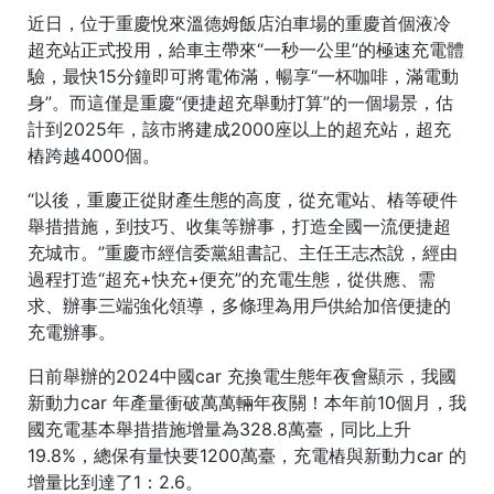
近日，位于重慶悅來溫德姆飯店泊車場的重慶首個液冷
超充站正式投用，給車主帶來“一秒一公里”的極速充電體
驗，最快15分鐘即可將電佈滿，暢享“一杯咖啡，滿電動
身”。而這僅是重慶“便捷超充舉動打算”的一個場景，估
計到2025年，該市將建成2000座以上的超充站，超充
樁跨越4000個。
“以後，重慶正從財產生態的高度，從充電站、樁等硬件
舉措措施，到技巧、收集等辦事，打造全國一流便捷超
充城市。”重慶市經信委黨組書記、主任王志杰說，經由
過程打造“超充+快充+便充”的充電生態，從供應、需
求、辦事三端強化領導，多條理為用戶供給加倍便捷的
充電辦事。
日前舉辦的2024中國car 充換電生態年夜會顯示，我國
新動力car 年產量衝破萬萬輛年夜關！本年前10個月，我
國充電基本舉措措施增量為328.8萬臺，同比上升
19.8%，總保有量快要1200萬臺，充電樁與新動力car 的
增量比到達了1：2.6。