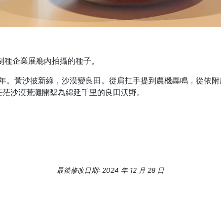
制種企業展廳內拍攝的種子。
周年。黃沙披新綠，沙漠變良田。從肩扛手提到農機轟鳴，從依
茫茫沙漠荒灘開墾為綿延千里的良田沃野。
最後修改日期: 2024 年 12 月 28 日