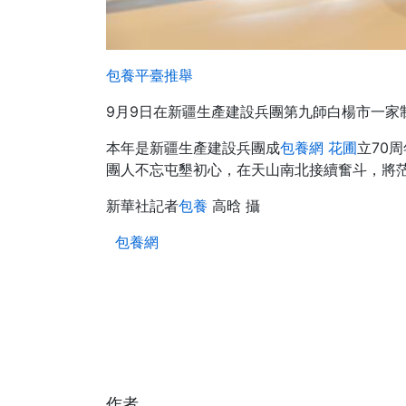
包養平臺推舉
9月9日在新疆生產建設兵團第九師白楊市一家
本年是新疆生產建設兵團成
包養網 花圃
立70
團人不忘屯墾初心，在天山南北接續奮斗，將
新華社記者
包養
高晗 攝
包養網
作者