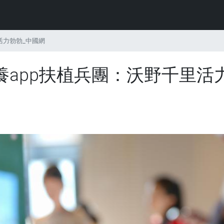
活力勃勃_中國網
app扶植兵團：沃野千里活