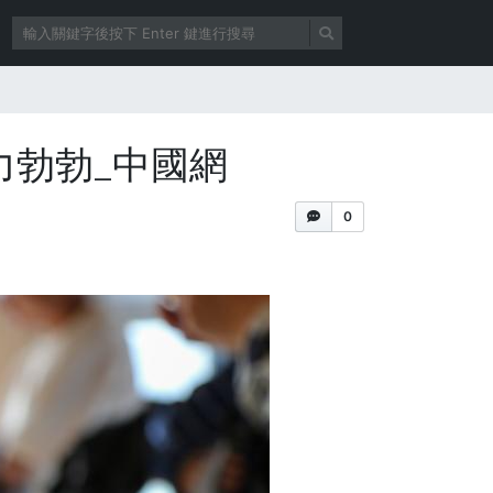
力勃勃_中國網
0