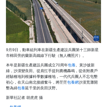
9月9日，動車組列車在新疆生產建設兵團第十三師新星
市棉田旁的蘭新高鐵線下行駛（無人機照片）。
本年是新疆生產建設兵團成立70周年
包養
。黃沙披新
綠，沙漠變良田。從肩扛手提到農機轟鳴，從依附農戶
經驗種地到根據科學數據種地，一代代兵團人不忘屯墾
初心，在天山南北接續奮斗，將茫茫
包養網
沙漠荒灘開
墾為綿
包養
延千里的良田沃野。
新華社記者 胡虎虎 攝
包養網