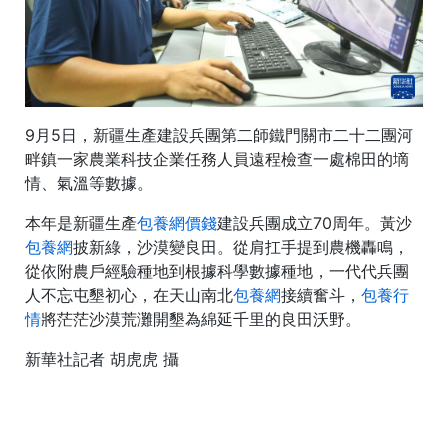
9月5日，新疆生產建設兵團第二師鐵門關市二十二團河
畔鎮一家農業科技企業任務人員遠程檢查一處棉田的墑
情、氣溫等數據。
本年是新疆生產
包養網價錢
建設兵團成立70周年。黃沙
包養網
披新綠，沙漠變良田。從肩扛手提到農機轟鳴，
從依附農戶經驗種地到根據科學數據種地，一代代兵團
人不忘屯墾初心，在天山南北
包養網
接續奮斗，
包養行
情
將茫茫沙漠荒灘開墾為綿延千里的良田沃野。
新華社記者 胡虎虎 攝