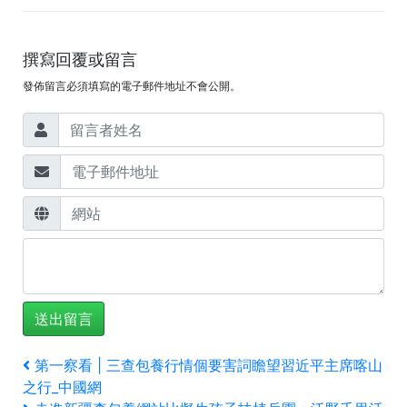
撰寫回覆或留言
發佈留言必須填寫的電子郵件地址不會公開。
文
上
第一察看 | 三查包養行情個要害詞瞻望習近平主席喀山
一
之行_中國網
章