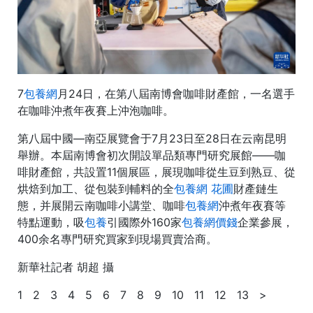
7
包養網
月24日，在第八屆南博會咖啡財產館，一名選手
在咖啡沖煮年夜賽上沖泡咖啡。
第八屆中國—南亞展覽會于7月23日至28日在云南昆明
舉辦。本屆南博會初次開設單品類專門研究展館——咖
啡財產館，共設置11個展區，展現咖啡從生豆到熟豆、從
烘焙到加工、從包裝到輔料的全
包養網 花圃
財產鏈生
態，并展開云南咖啡小講堂、咖啡
包養網
沖煮年夜賽等
特點運動，吸
包養
引國際外160家
包養網價錢
企業參展，
400余名專門研究買家到現場買賣洽商。
新華社記者 胡超 攝
1 2 3 4 5 6 7 8 9 10 11 12 13 >