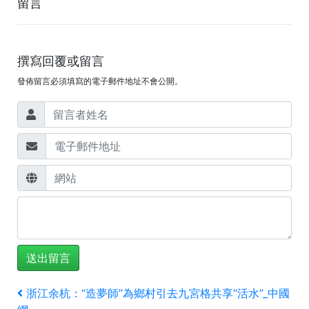
留言
撰寫回覆或留言
發佈留言必須填寫的電子郵件地址不會公開。
文
上
浙江余杭：“造夢師”為鄉村引去九宮格共享“活水”_中國