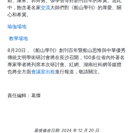
勤、陳來、郭齊勇、張學智等對創刊百年的希冀。這此
中，飽含著名家
交流
大師們對《船山學刊》的厚愛、關
心和希冀。
瑜伽場地
教學場地
8月20日，《船山學刊》創刊百年暨船山思惟與中華優秀
傳統文明學術研討會將在長沙召開，100多位省內外著名
專家學者將列席本次研討會。紅網、湖南社科網等媒體
也將全方面
會議室出租
進行報道，敬請關注。
責任編輯：葛燦
最後修改日期: 2024 年 12 月 20 日