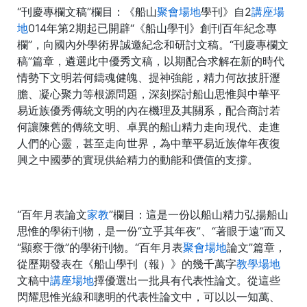
“刊慶專欄文稿”欄目：《船山
聚會場地
學刊》自2
講座場
地
014年第2期起已開辟“《船山學刊》創刊百年紀念專
欄”，向國內外學術界誠邀紀念和研討文稿。“刊慶專欄文
稿”篇章，遴選此中優秀文稿，以期配合求解在新的時代
情勢下文明若何鑄魂健魄、提神強能，精力何故披肝瀝
膽、凝心聚力等根源問題，深刻探討船山思惟與中華平
易近族優秀傳統文明的內在機理及其關系，配合商討若
何讓陳舊的傳統文明、卓異的船山精力走向現代、走進
人們的心靈，甚至走向世界，為中華平易近族偉年夜復
興之中國夢的實現供給精力的動能和價值的支撐。
“百年月表論文
家教
”欄目：這是一份以船山精力弘揚船山
思惟的學術刊物，是一份“立乎其年夜”、“著眼于遠”而又
“顯察于微”的學術刊物。“百年月表
聚會場地
論文”篇章，
從歷期發表在《船山學刊（報）》的幾千萬字
教學場地
文稿中
講座場地
擇優選出一批具有代表性論文。從這些
閃耀思惟光線和聰明的代表性論文中，可以以一知萬、