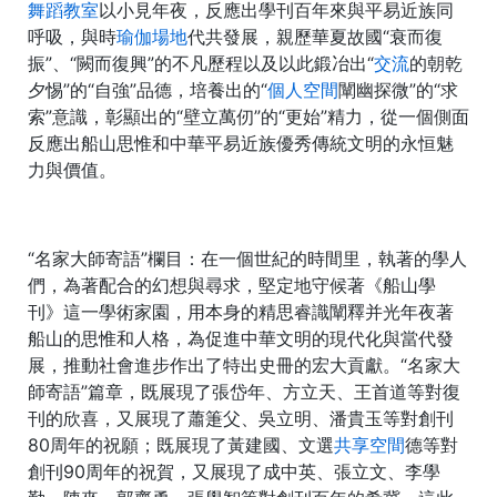
舞蹈教室
以小見年夜，反應出學刊百年來與平易近族同
呼吸，與時
瑜伽場地
代共發展，親歷華夏故國“衰而復
振”、“闕而復興”的不凡歷程以及以此鍛冶出“
交流
的朝乾
夕惕”的“自強”品德，培養出的“
個人空間
闡幽探微”的“求
索”意識，彰顯出的“壁立萬仞”的“更始”精力，從一個側面
反應出船山思惟和中華平易近族優秀傳統文明的永恒魅
力與價值。
“名家大師寄語”欄目：在一個世紀的時間里，執著的學人
們，為著配合的幻想與尋求，堅定地守候著《船山學
刊》這一學術家園，用本身的精思睿識闡釋并光年夜著
船山的思惟和人格，為促進中華文明的現代化與當代發
展，推動社會進步作出了特出史冊的宏大貢獻。“名家大
師寄語”篇章，既展現了張岱年、方立天、王首道等對復
刊的欣喜，又展現了蕭箑父、吳立明、潘貴玉等對創刊
80周年的祝願；既展現了黃建國、文選
共享空間
德等對
創刊90周年的祝賀，又展現了成中英、張立文、李學