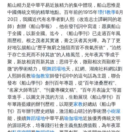
船山精力是中華平易近族精力的集中體現，船山思惟是
中國傳統文明的精華地點。百年前的1915年
1對1教學
8月
20日，我國近代有名學者劉人熙（改造志士譚嗣同的老
師）創辦《船山學報》，他在發刊詞中寫道：愿廣船山
于全國，以新全國。迄今，《船山學刊》已走過百年風
雨歷程。根之茂者其實遂，膏之沃者其光曄。為了了更
好地弘揚船山“歷乎無窮之險阻而皆不喪氣所依”，“泊然
于存亡生死而不掉其故”的人格風范，光年夜其“學成于
聚，新故相資而新其故；思得于永，微顯相次而顯察于
微”的學術精力，明
舞蹈場地
天，紅網、湖南社科網以劉
人熙師長教
瑜伽教室
師發刊詞中的這句話為主題，聯合
發布《船山學刊》創刊百年專題，從“百年滄桑歷程”、
“名家大師寄語”、“刊慶專欄文稿”、“百年月表論文”等篇
章進手，以圖文并茂的方法，生動展現《船山學刊》百
年篳路藍縷的辦刊歷程，以期更
家教
好總結《船山學
刊》百年辦刊歷史經驗，激活船山研討的學術潛
小樹屋
能，接續
舞蹈場地
中華平易
瑜伽場地
近族優秀傳統文明
的源頭死水，培養踐行社會主義焦點價值觀，為年夜眾