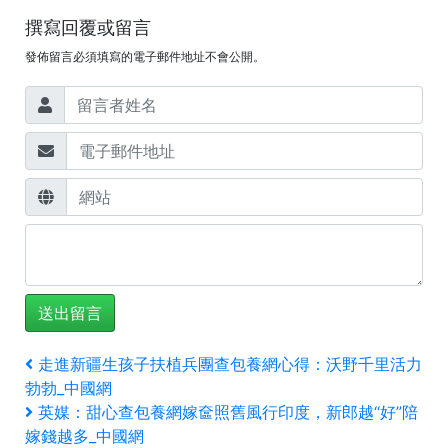
撰寫回覆或留言
發佈留言必須填寫的電子郵件地址不會公開。
文
上
走進新疆生孩子扶植兵團查包養網心得：沃野千里活力
一
勃勃_中國網
章
篇
下
英媒：甜心查包養網嫁奩照舊風行印度，新郎越“好”陪
文
一
導
嫁錢越多_中國網