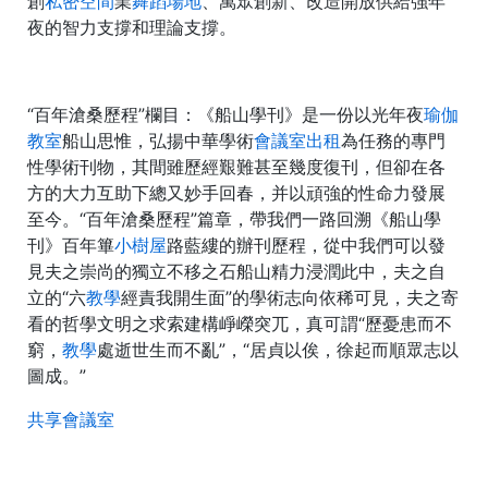
創
私密空間
業
舞蹈場地
、萬眾創新、改造開放供給強年
夜的智力支撐和理論支撐。
“百年滄桑歷程”欄目：《船山學刊》是一份以光年夜
瑜伽
教室
船山思惟，弘揚中華學術
會議室出租
為任務的專門
性學術刊物，其間雖歷經艱難甚至幾度復刊，但卻在各
方的大力互助下總又妙手回春，并以頑強的性命力發展
至今。“百年滄桑歷程”篇章，帶我們一路回溯《船山學
刊》百年篳
小樹屋
路藍縷的辦刊歷程，從中我們可以發
見夫之崇尚的獨立不移之石船山精力浸潤此中，夫之自
立的“六
教學
經責我開生面”的學術志向依稀可見，夫之寄
看的哲學文明之求索建構崢嶸突兀，真可謂“歷憂患而不
窮，
教學
處逝世生而不亂”，“居貞以俟，徐起而順眾志以
圖成。”
共享會議室