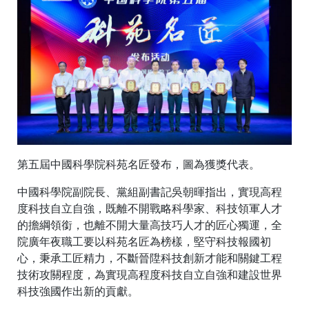
第五屆中國科學院科苑名匠發布，圖為獲獎代表。
中國科學院副院長、黨組副書記吳朝暉指出，實現高程
度科技自立自強，既離不開戰略科學家、科技領軍人才
的擔綱領銜，也離不開大量高技巧人才的匠心獨運，全
院廣年夜職工要以科苑名匠為榜樣，堅守科技報國初
心，秉承工匠精力，不斷晉陞科技創新才能和關鍵工程
技術攻關程度，為實現高程度科技自立自強和建設世界
科技強國作出新的貢獻。