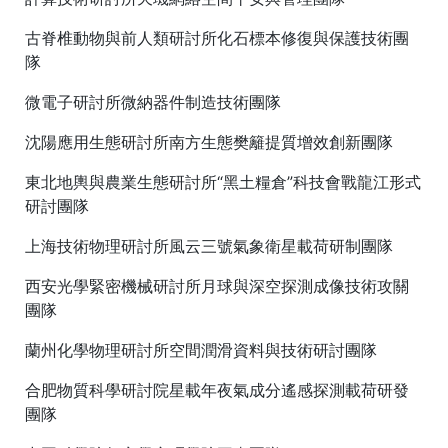
古脊椎動物與前人類研討所化石標本修復與保護技術團
隊
微電子研討所微納器件制造技術團隊
沈陽應用生態研討所南方生態樊籬提質增效創新團隊
東北地輿與農業生態研討所“黑土糧倉”科技會戰龍江形式
研討團隊
上海技術物理研討所風云三號氣象衛星載荷研制團隊
西安光學緊密機械研討所月球與深空探測成像技術攻關
團隊
蘭州化學物理研討所空間潤滑資料與技術研討團隊
合肥物質科學研討院星載年夜氣成分遙感探測載荷研發
團隊