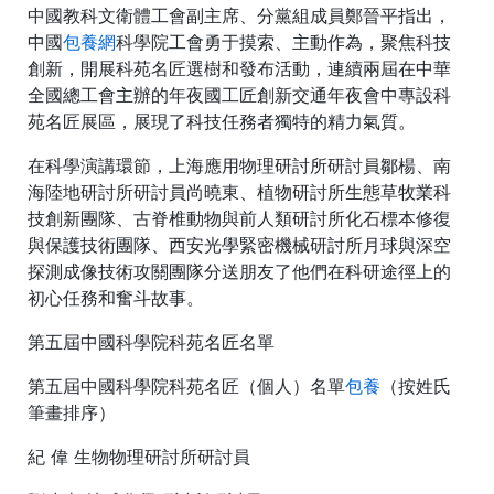
中國教科文衛體工會副主席、分黨組成員鄭晉平指出，
中國
包養網
科學院工會勇于摸索、主動作為，聚焦科技
創新，開展科苑名匠選樹和發布活動，連續兩屆在中華
全國總工會主辦的年夜國工匠創新交通年夜會中專設科
苑名匠展區，展現了科技任務者獨特的精力氣質。
在科學演講環節，上海應用物理研討所研討員鄒楊、南
海陸地研討所研討員尚曉東、植物研討所生態草牧業科
技創新團隊、古脊椎動物與前人類研討所化石標本修復
與保護技術團隊、西安光學緊密機械研討所月球與深空
探測成像技術攻關團隊分送朋友了他們在科研途徑上的
初心任務和奮斗故事。
第五屆中國科學院科苑名匠名單
第五屆中國科學院科苑名匠（個人）名單
包養
（按姓氏
筆畫排序）
紀 偉 生物物理研討所研討員