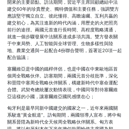
開來的主要節點。訪法期間，習近平主席回顧總結中法
建交60年的珍貴歷史、獨特價值和主要任務，強調雙方
應該堅守獨立自立、彼此懂得、高瞻遠矚、互利共贏的
建交初心，為其注進新的時代內涵，用歷史的火把照亮
前行的途徑。兩國元首進行長時間、高程度戰略溝通，
就進一個步驟發展中法關系達成多項共識。雙方發表關
于中東局勢、人工智能與全球管理、生物多樣性與陸
地、農業交通與一起配合4份聯合聲明，簽署近20項一起
配合協議；
塞爾維亞是中國的鐵桿伴侶，也是中國在中東歐地區首
個周全戰略伙伴。訪塞期間，兩國元首分歧批準，深化
和晉陞中塞周全戰略伙伴關系，構建新時代中塞命運配
合體。武契奇總統屢次動情表現，中國同等對待塞爾維
亞這樣的小國，讓塞爾維亞國民感懷在心；
匈牙利是最早同新中國建交的國家之一，近年來兩國關
系駛進“黃金航道”。訪匈期間，兩國領導人宣布，將中匈
關系晉陞為新時代全天候周全戰略伙伴關系。匈方表
現，將以匈牙利本年下半年擔任歐盟輪值主席國為契