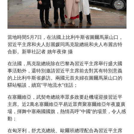
當地時間5月7日，在法國上比利牛斯省圖爾馬萊山口，
習近平主席和夫人彭麗媛同馬克龍總統和夫人布麗吉特
合影。新華社記者 姚年夜偉 攝
在法國，馬克龍總統除在巴黎為習近平主席舉行盛大國
事活動外，還特別邀請習近平主席前去對其有特別意義
的上比利牛斯省參訪。兩國元首夫婦在圖爾馬萊山口的
驛站暢談，續寫“平地流水”佳話；
在塞爾維亞，武契奇總統率眾多政要赴機場迎接習近平
主席。近2萬名塞爾維亞平易近眾齊聚塞爾維亞年夜廈廣
場，揮舞中塞兩國國旗，熱情高呼“中國”的場景，令人感
動；
在匈牙利，舒尤克總統、歐爾班總理配合為習近平主席