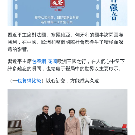
習近平主席對法國、塞爾維亞、匈牙利的國事訪問圓滿
勝利，在中國、歐洲和整個國際社會都產生了積極而深
遠的影響。
習近平主席
包養網 花圃
歐洲三國之行，在人們心中留下
許多難忘的瞬間，也給處于變局中的世界以主要啟示。
（一
包養網比擬
）以心訂交，方能成其久遠