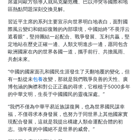
席還同歐方領導人就烏克蘭危機、巴以沖突等國際和地
區熱點問題深刻交換見解。
習近平主席的系列主要宣示向世界明白地表白，面對國
際風云變幻和錯綜復雜的內部環境，中國始終“不畏浮云
遮看眼”，堅持團結一起配合、戰爭發展、互利共贏，堅
定地站在歷史正確一邊、人類文明進步一邊，愿同包含
歐洲國家在內的世界各國一道，攜手前行、共擔風雨、
共創未來。
“中國的國家面孔和國民生涯發生了天翻地覆的變化，但
有一點從未
包養
改變，那就是我們戰爭良善的天性、廣
博包涵的胸襟和對公正正義的尋求，它根植于5000多年
的中華文明，生長于中國國民的靈魂深處。”
“我們不僅為中華平易近族謀復興，也為世界國民謀幸
福，不僅尋求本身發展，也努力于同世界上其他國家實
現配合發展，這就是我提出構建人類命運配合體的初
志。強年夜的中國絕不是世界的威脅。”