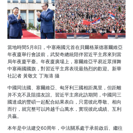
當地時間5月8日，中塞兩國元首在貝爾格萊德塞爾維亞
年夜廈舉行會談前，武契奇總統陪伴習近平主席來到當
局年夜廈平臺。年夜廈廣場上，塞爾維亞平易近眾揮舞
中塞兩國國旗，對習近平主席表現最熱烈的歡迎。新華
社記者 黃敬文 丁海濤 攝
中國同法國、塞爾維亞、匈牙利三國相距萬里，但距離
并不克不及阻擋友誼。習近平主席此訪期間，中國同三
國達成的豐碩一起配合結果表白，只需彼此尊敬、相向
而行，就完整可以跨越千山萬水，實現彼此成績、互利
共贏。
本年是中法建交60周年，中法關系處于承前啟后、繼往