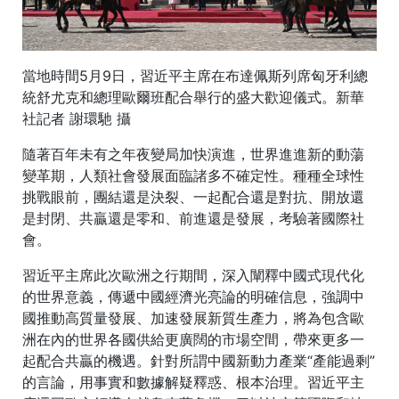
當地時間5月9日，習近平主席在布達佩斯列席匈牙利總
統舒尤克和總理歐爾班配合舉行的盛大歡迎儀式。新華
社記者 謝環馳 攝
隨著百年未有之年夜變局加快演進，世界進進新的動蕩
變革期，人類社會發展面臨諸多不確定性。種種全球性
挑戰眼前，團結還是決裂、一起配合還是對抗、開放還
是封閉、共贏還是零和、前進還是發展，考驗著國際社
會。
習近平主席此次歐洲之行期間，深入闡釋中國式現代化
的世界意義，傳遞中國經濟光亮論的明確信息，強調中
國推動高質量發展、加速發展新質生產力，將為包含歐
洲在內的世界各國供給更廣闊的市場空間，帶來更多一
起配合共贏的機遇。針對所謂中國新動力產業“產能過剩”
的言論，用事實和數據解疑釋惑、根本治理。習近平主