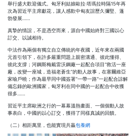
舉行盛大歡迎儀式。匈牙利姑娘歐拉·塔瑪拉時隔15年再
次為習近平主席獻花，讓人感歎中匈友誼歷久彌堅、蓬
勃發展……
真摯的情誼，不是憑空而來，源自中國始終對三國以心
訂交、以誠相待。
中法作為兩個有獨立自立傳統的年夜國，近年來在兩國
元首引領下，在許多嚴重問題上親密溝通、彼此懂得、
彼此支撐；河鋼斯梅戴雷沃鋼廠一起配合項目“救活一座
廠，改變一座城，造福老蒼生”的動人故事，在塞爾維亞
家喻戶曉；作為最早同中國簽署“一帶一路”一起配合諒解
備忘錄的歐洲國家，匈牙利在同中國的一起配合中收獲
很多……
習近平主席歐洲之行的一幕幕溫熱畫面、一個個動人故
事表白，中國的以心訂交，獲得了同樣真誠的回饋。
（二）相距萬里，也能實現共贏
包養網