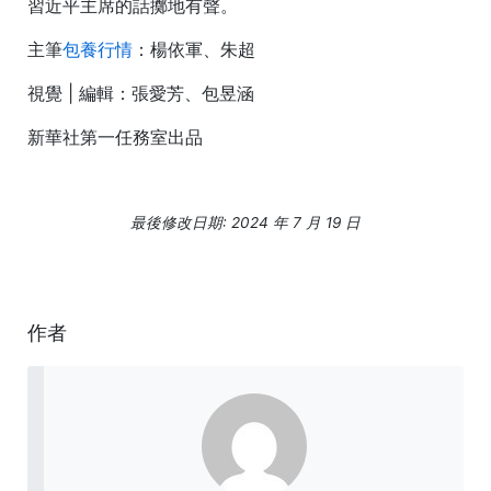
習近平主席的話擲地有聲。
主筆
包養行情
：楊依軍、朱超
視覺 | 編輯：張愛芳、包昱涵
新華社第一任務室出品
最後修改日期: 2024 年 7 月 19 日
作者