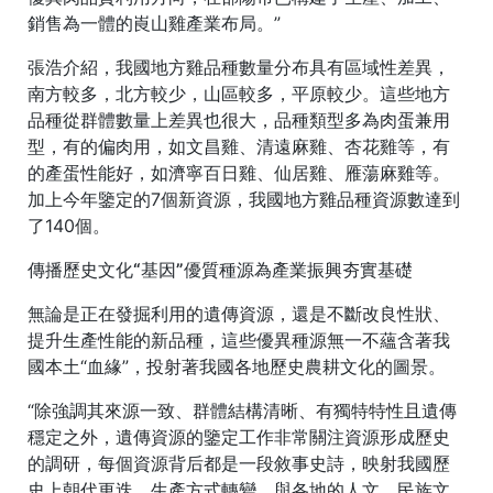
銷售為一體的崀山雞產業布局。”
張浩介紹，我國地方雞品種數量分布具有區域性差異，
南方較多，北方較少，山區較多，平原較少。這些地方
品種從群體數量上差異也很大，品種類型多為肉蛋兼用
型，有的偏肉用，如文昌雞、清遠麻雞、杏花雞等，有
的產蛋性能好，如濟寧百日雞、仙居雞、雁蕩麻雞等。
加上今年鑒定的7個新資源，我國地方雞品種資源數達到
了140個。
傳播歷史文化“基因”優質種源為產業振興夯實基礎
無論是正在發掘利用的遺傳資源，還是不斷改良性狀、
提升生產性能的新品種，這些優異種源無一不蘊含著我
國本土“血緣”，投射著我國各地歷史農耕文化的圖景。
“除強調其來源一致、群體結構清晰、有獨特特性且遺傳
穩定之外，遺傳資源的鑒定工作非常關注資源形成歷史
的調研，每個資源背后都是一段敘事史詩，映射我國歷
史上朝代更迭、生產方式轉變，與各地的人文、民族文