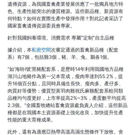
遺傳資源，為我國畜禽產業發展供應了一批獨具地方特
色、生產性能突出的優質種源。這些新品種、新資源有
何特點？如何在實際生產中發揮作用？對此記者采訪了
國家畜禽遺傳資源委員會專家。
針對我國飼養環境、消費需求 專屬“定制”自主品種
據介紹，本
私密空間
次審定通過的畜禽新品種（配套
系）有7個，包括雞3個，豬、羊、兔、鵝各1個。
“如‘海聆I號’黑豬配套系，是歷時14年利用我國地方品種
湖川山地豬作為第一父本育成，瘦肉率達到55.2%，提
升16個百分點，且同時具備生長快、瘦肉多、產仔多、
肉質好等優勢；優質型黃羽肉雞祝氏麻雞配套系較同類
品種均勻度更好，上市率提高2%~3%，產蛋數平均提高
2.3個。”全國畜牧總站畜禽資源處負責人介紹，這些新品
種都是在我國本土資源基礎上強化改良，加快提升生產
性能的重大育種成果。
此外，還有為適應亞熱帶高溫高濕生態條件下放牧、舍