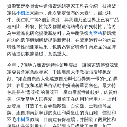
資源鑒定委員會牛遺傳資源組專家王雅春介紹，技術鑒
定結
小樹屋
果顯示，此次鑒定發布的天臺牛、肅北牦
牛、美仁牦牛等3個新資源，與我國乃至世界上已有牛品
種相比，外貌、性能及群體遺傳結構存在獨特性，這將
為牛種進化研究提供新材料，為牛耐受復
九宮格
雜環境
能力的遺傳機制解析提供新素材。在鑒定過程中的肉質
特性等性能測定結果，也將為豐富特色牛肉產品的品牌
內涵提供數據基礎，意義重大。
今年，7個地方雞資源特性鮮明突出，讓國家遺傳資源鑒
定委員會家禽組專家、中國農業大學教授張浩印象深
刻。“如產自廣西大化瑤族自治縣七百弄鄉一帶的七百弄
雞，在壯族和瑤族民俗活動中扮演著重要角色。最大特
色是長有‘雪花樣’的蘆花羽，產肉產蛋性能較好，肉質鮮
美，深受當地人民喜愛。目前正在肉用和蛋用方向上創
新發展，打造了七百弄雞閹雞、白切雞、土雞蛋等品
牌。產自湖南新寧縣的崀山和舜皇山的崀山雞，體型和
羽毛
小樹屋
似鵲，目前建有保種場，并開發了觀賞性和
優異肉品質利用方向，在邵陽市已構建了生產、加工、