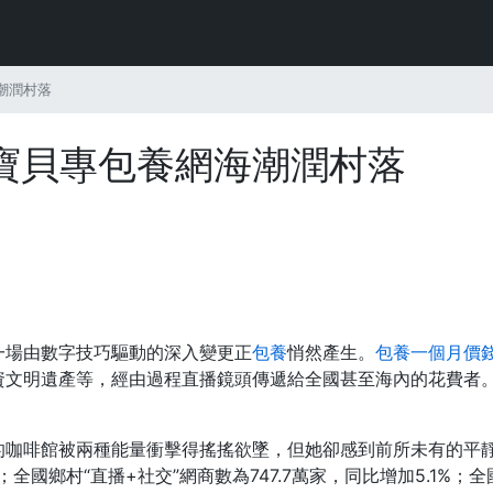
潮潤村落
寶貝專包養網海潮潤村落
一場由數字技巧驅動的深入變更正
包養
悄然產生。
包養一個月價
文明遺產等，經由過程直播鏡頭傳遞給全國甚至海內的花費者。
的咖啡館被兩種能量衝擊得搖搖欲墜，但她卻感到前所未有的平
%；全國鄉村“直播+社交”網商數為747.7萬家，同比增加5.1%