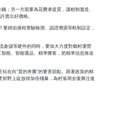
本錢；另一方面要為花費者提質，讓粗制濫造、
或許賣出好價格。
？要經由過程查驗檢測、認證溯源等軌制設定，
物流倉儲等硬件的同時，要加大力度對鄉村運營
人工智能、智能選品、精準獲客，把精準信息推送
正站在向“質的奔騰”的要害節點。跟著政策的精
廣袤郊野上綻放得加倍殘暴，為村落周全復興注進