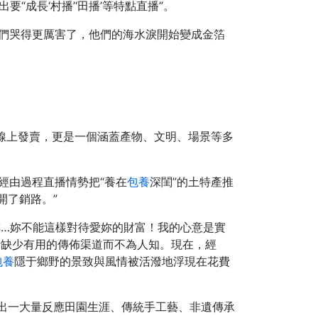
成長‘村播’‘田播’等特點直播”。
座們哭得更厲害了，他們的海水淚開始變成金箔
物線上發賣，更是一個涵蓋產物、文明、場景等多
經由過程直播情勢把“養在
包養
深閨”的土特產推
開了銷路。”
妳…妳不能這樣對待愛妳的財富！我的心意是實
于缺少有用的傳佈渠道而不為人知。現在，經
包養
隱于鄉野的景致與風情被活潑地浮現在花費
出一大量反應田園生涯、傳統手工藝、非遺傳承