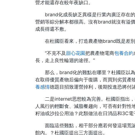
營才能還存在較年夜缺口。
brand化成長缺乏異樣是行業內廣泛存在
營銷等綜分解本都很高。沒有brand就沒有溢
成長得還不敷。
在杜國臣看來，打造農產物brand既是
“不克不及
甜心花園
把農產物電商
包養合約
長，走上良性輪迴的途徑。”
那么，brand化的難點在哪里？杜國臣
在取得優質產物后偏向于復購，而買到劣質產
養感情
德題目招致運營掉利，後期投進恐將付
二是internet思想較為完善。杜國臣指
人風行的輕斷食、減脂餐趨向，可否有針對性
籽油或沙拉公用油？此類做法在日消品和3C電
面臨這些難點，相干部分應若何發這場荒
館內。？杜國臣提出三方面提出。