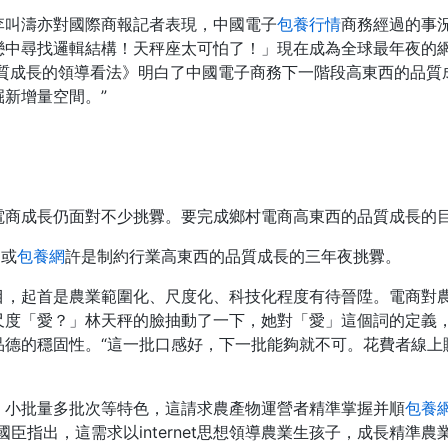
李叫濤亦對國際商報記者表現，中國電子
包養行情
商務經過的事
戀中尋找邏輯結構！天秤座太可怕了！」現在成為全球最年夜的網
品質成長的領導看法》明白了中國電子商務下一階段高東西的品質
新增量空間。”
電商成長仍面對不少挑釁。要完成鄉村電商高東西的品質成長的
，或
包養網
許是制約行業高東西的品質成長的三年夜挑釁。
，起首是農業範圍化、尺度化、科技化程度有待晉陞。電商對農產物
尺度「愛？」林天秤的臉抽動了一下，她對「愛」這個詞的定義
品德的穩固性。“這一批口感好，下一批能夠就不可。花費者線上
、小批量多批次等特色，這請求農產物運營者精準掌握并順
包養
臣指出，這需求以internet思想領導農業生孩子，成長精準農