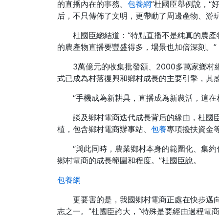
的直播內在的事務。
包養網
”杜國臣舉例說，“
后，不只傳佈了文明，更帶動了周邊產物、游
杜國臣總結道：“特點直播不是純真的農
的農產物直播要豐盛得多，場景也加倍深刻。”
3萬億元的收集批發額、2000多萬家鄉
式已成為村落復興和鄉村成長的主要引擎，其
“手機成為新耕具，直播成為新農活，這在
談及鄉村電商迭代成長背后的緣由，杜國
植，包含鄉村電商辦事站、
包養
專項攙扶資金等
“與此同時，農業鄉村本身的範圍化、集
鄉村電商的成長範圍和程度。”杜國臣說。
包養網
更要害的是，我國鄉村電商正處在快步邁
志之一。”杜國臣誇大，“特殊是要經由過程電