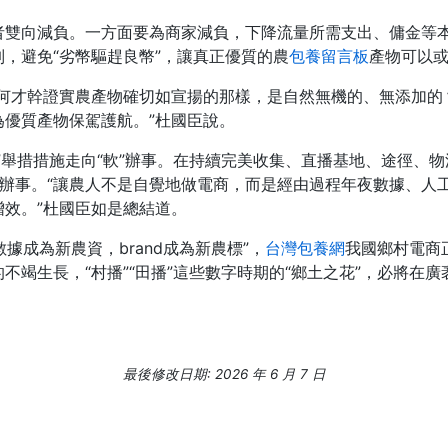
者雙向減負。一方面要為商家減負，下降流量所需支出、傭金等
，避免“劣幣驅趕良幣”，讓真正優質的農
包養留言板
產物可以
若何才幹證實農產物確切如宣揚的那樣，是自然無機的、無添加的
優質產物保駕護航。”杜國臣說。
”舉措措施走向“軟”辦事。在持續完美收集、直播基地、途徑、
共信息辦事。“讓農人不是自覺地做電商，而是經由過程年夜數據、
效。”杜國臣如是總結道。
據成為新農資，brand成為新農標”，
台灣包養網
我國鄉村電商
不竭生長，“村播”“田播”這些數字時期的“鄉土之花”，必將在
最後修改日期: 2026 年 6 月 7 日