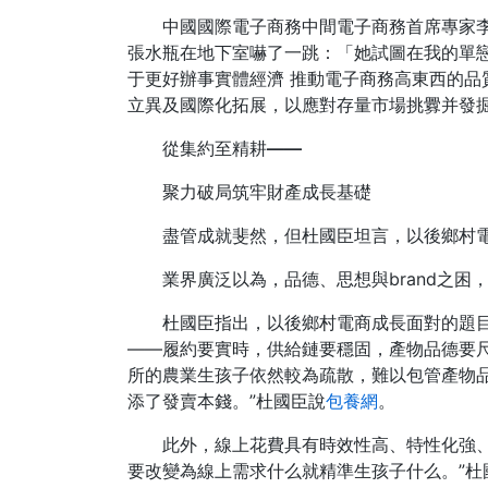
中國國際電子商務中間電子商務首席專家
張水瓶在地下室嚇了一跳：「她試圖在我的單
于更好辦事實體經濟 推動電子商務高東西的
立異及國際化拓展，以應對存量市場挑釁并發掘
從集約至精耕——
聚力破局筑牢財產成長基礎
盡管成就斐然，但杜國臣坦言，以後鄉村
業界廣泛以為，品德、思想與brand之困
杜國臣指出，以後鄉村電商成長面對的題目
——履約要實時，供給鏈要穩固，產物品德要
所的農業生孩子依然較為疏散，難以包管產物
添了發賣本錢。”杜國臣說
包養網
。
此外，線上花費具有時效性高、特性化強
要改變為線上需求什么就精準生孩子什么。”杜國