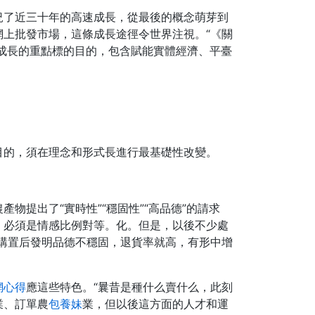
況了近三十年的高速成長，從最後的概念萌芽到
上批發市場，這條成長途徑令世界注視。“《關
成長的重點標的目的，包含賦能實體經濟、平臺
目的，須在理念和形式長進行最基礎性改變。
提出了“實時性”“穩固性”“高品德”的請求
，必須是情感比例對等。化。但是，以後不少處
購置后發明品德不穩固，退貨率就高，有形中增
網心得
應這些特色。“曩昔是種什么賣什么，此刻
業、訂單農
包養妹
業，但以後這方面的人才和運