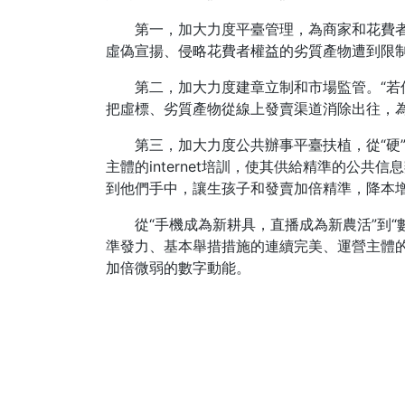
第一，加大力度平臺管理，為商家和花費
虛偽宣揚、侵略花費者權益的劣質產物遭到限制
第二，加大力度建章立制和市場監管。“
把虛標、劣質產物從線上發賣渠道消除出往，為
第三，加大力度公共辦事平臺扶植，從“硬
主體的internet培訓，使其供給精準的公
到他們手中，讓生孩子和發賣加倍精準，降本增
從“手機成為新耕具，直播成為新農活”到“數
準發力、基本舉措措施的連續完美、運營主體的
加倍微弱的數字動能。