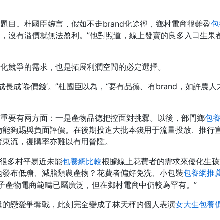
的題目。杜國臣婉言，假如不走brand化途徑，鄉村電商很難盈
包
價，沒有溢價就無法盈利。”他對照道，線上發賣的良多入口生果都
差別化競爭的需求，也是拓展利潤空間的必定選擇。
成長成‘卷價錢’。”杜國臣以為，“要有品德、有brand，如許農
以為重要有兩方面：一是產物品德把控面對挑釁。以後，部門鄉
包
物能夠賜與負面評價。在後期投進大批本錢用于流量投放、推行
諸東流，復購率亦難以有用晉陞。
出，很多村平易近未能
包養網比較
根據線上花費者的需求來優化生孩
地發布低糖、減脂類農產物？花費者偏好免洗、小包裝
包養網推
子產物電商範疇已屬廣泛，但在鄉村電商中仍較為罕有。”
誕的戀愛爭奪戰，此刻完全變成了林天秤的個人表演
女大生包養