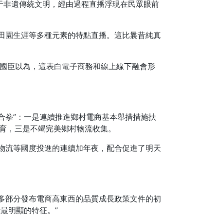
屬于非遺傳統文明，經由過程直播浮現在民眾眼前
田園生涯等多種元素的特點直播。這比曩昔純真
。杜國臣以為，這表白電子商務和線上線下融會形
組合拳”：一是連續推進鄉村電商基本舉措措施扶
育，三是不竭完美鄉村物流收集。
物流等國度投進的連續加年夜，配合促進了明天
多部分發布電商高東西的品質成長政策文件的初
最明顯的特征。”