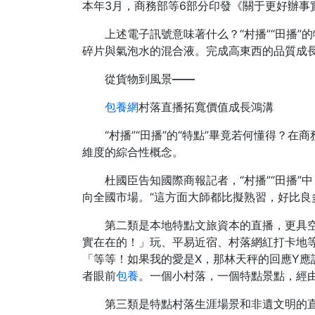
本年3月，商務部等6部分印發《關于更好辦事實
上述電子訊號意味著什么？“村播”“田播
碎片與氣泡水的混合液。完成高東西的品質成
從貨物到風景——
包養網
村落直播拓寬價值成長鴻溝
“村播”“田播”的“特點”畢竟若何懂得
維度的綜合性概念。
杜國臣告知國際商報記者，“村播”“田播
向全國市場。“這方面大師都比擬熟習，好比良
第二類是本地特點文旅資本的直播，更具空
實在在的！」玩、平易近宿、村落網紅打卡地等
「等等！如果我的愛是X，那林天秤的回應Y應
者眼前
包養
。一個小村落，一個特點景點，經
第三類是特點村落生涯場景和非遺文明的