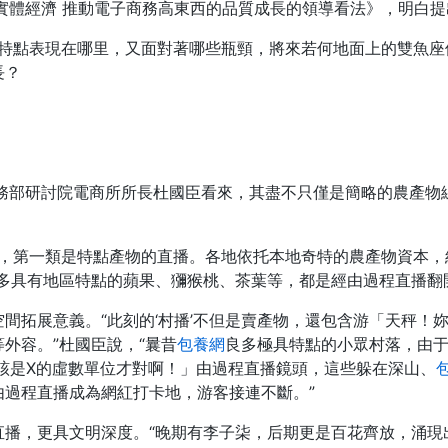
體經濟 推動電子商務高東西的品質成長的領導看法》，明白提出要“
”的特點表現在哪里，又面對著哪些瓶頸，將來若何地面上的雙魚
長？
？在商務部研討院電商所所長杜國臣看來，其盡不只僅是簡略的農產
”中，第一類是特點產物的直播。各地依托本地奇特的農產物資本，
多具有地區特點的蘋果、獼猴桃、茶葉等，都是經由過程直播翻
間拓展意義。“此刻的‘村播’不但是賣產物，還包含游「天秤！
外容。”杜國臣說，“曩昔
包養網
良多極具特點的小眾村落，由
該是X的虛數單位才對啊！」由過程直播鏡頭，這些躲在深山、
由過程直播成為網紅打卡地，游客接連不斷。”
直播，更具文明深度。“晚期有李子柒，后期更是百花齊放，涌現