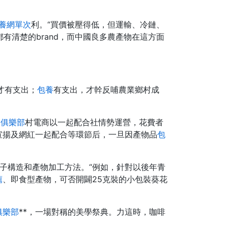
養網單次
利。“買價被壓得低，但運輸、冷鏈、
有清楚的brand，而中國良多農產物在這方面
人才有支出；
包養
有支出，才幹反哺農業鄉村成
養俱樂部
村電商以一起配合社情勢運營，花費者
宣揚及網紅一起配合等環節后，一旦因產物品
包
子構造和產物加工方法。“例如，針對以後年青
薦
、即食型產物，可否開闢25克裝的小包裝葵花
俱樂部
**，一場對稱的美學祭典。力這時，咖啡