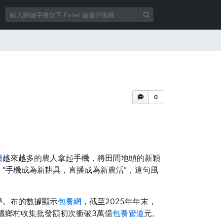
0
錢
越來越多的農人拿起手機，將田間地頭的新穎
“手機成為新耕具，直播成為新農活”，這句風
靜。布的數據顯示
包養網
，截至2025年年末，
；全國鄉村收集批發額初次衝破3萬億
包養管道
元。