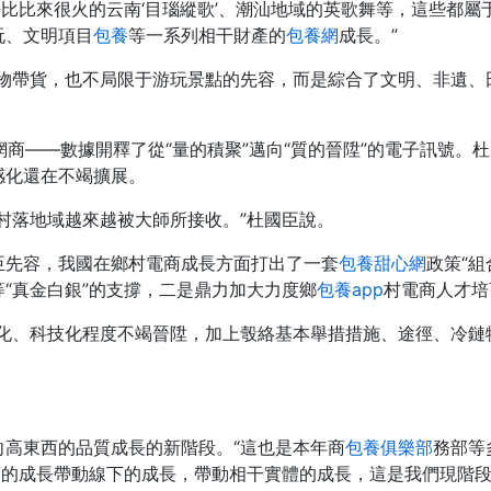
好比比來很火的云南‘目瑙縱歌’、潮汕地域的英歌舞等，這些都
玩、文明項目
包養
等一系列相干財產的
包養網
成長。”
產物帶貨，也不局限于游玩景點的先容，而是綜合了文明、非遺、
村網商——數據開釋了從“量的積聚”邁向“質的晉陞”的電子訊號
感化還在不竭擴展。
村落地域越來越被大師所接收。”杜國臣說。
臣先容，我國在鄉村電商成長方面打出了一套
包養甜心網
政策“
“真金白銀”的支撐，二是鼎力加大力度鄉
包養app
村電商人才培
約化、科技化程度不竭晉陞，加上彀絡基本舉措措施、途徑、冷鏈
向高東西的品質成長的新階段。“這也是本年商
包養俱樂部
務部等
商的成長帶動線下的成長，帶動相干實體的成長，這是我們現階段