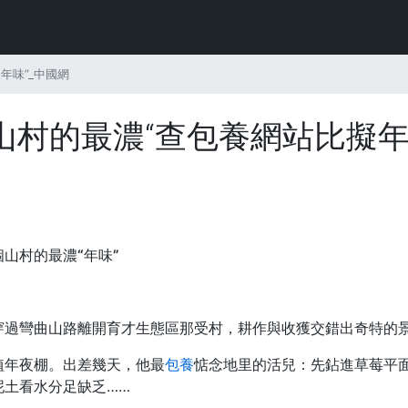
年味”_中國網
村的最濃“查包養網站比擬年
山村的最濃“年味”
穿過彎曲山路離開育才生態區那受村，耕作與收獲交錯出奇特的
植年夜棚。出差幾天，他最
包養
惦念地里的活兒：先鉆進草莓平
泥土看水分足缺乏……