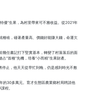
特優”生果，為村里帶來可不雅收益。從2021年
就種啥，碰著產量高、價錢好能賺大錢，命運欠
前幾任書記打下堅實基本，轉變了村落落后的面
占“首種”先機，培養“小而精”生果財產。
期將停止，他天天從早忙到晚，仍是感到時光不敷
往年的30多萬元。育才生態區農業鄉村局聘請他
專課程。