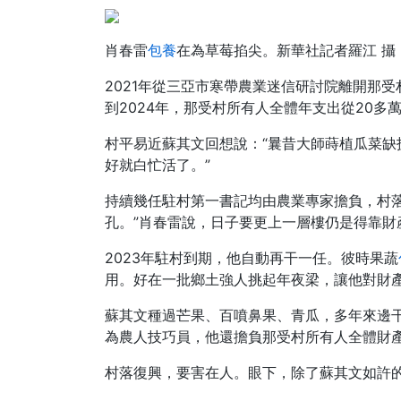
肖春雷
包養
在為草莓掐尖。新華社記者羅江 攝
2021年從三亞市寒帶農業迷信研討院離開那受
到2024年，那受村所有人全體年支出從20多萬
村平易近蘇其文回想說：“曩昔大師蒔植瓜菜
好就白忙活了。”
持續幾任駐村第一書記均由農業專家擔負，村
孔。”肖春雷說，日子要更上一層樓仍是得靠財
2023年駐村到期，他自動再干一任。彼時果蔬
用。好在一批鄉土強人挑起年夜梁，讓他對財
蘇其文種過芒果、百噴鼻果、青瓜，多年來邊干
為農人技巧員，他還擔負那受村所有人全體財
村落復興，要害在人。眼下，除了蘇其文如許