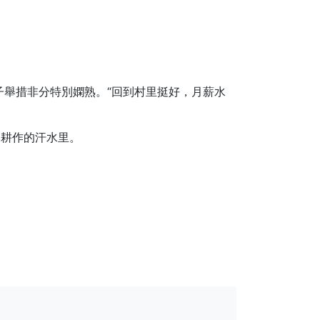
子舉措非分特別嫻熟。“回到村里挺好，月薪水
了耕作的汗水里。