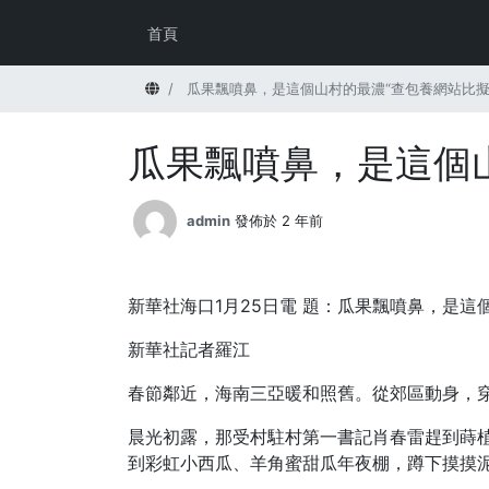
首頁
首頁
瓜果飄噴鼻，是這個山村的最濃“查包養網站比擬
瓜果飄噴鼻，是這個山
admin
發佈於 2 年前
新華社海口1月25日電
題：瓜果飄噴鼻，是這個
新華社記者羅江
春節鄰近，海南三亞暖和照舊。從郊區動身，
晨光初露，那受村駐村第一書記肖春雷趕到蒔
到彩虹小西瓜、羊角蜜甜瓜年夜棚，蹲下摸摸