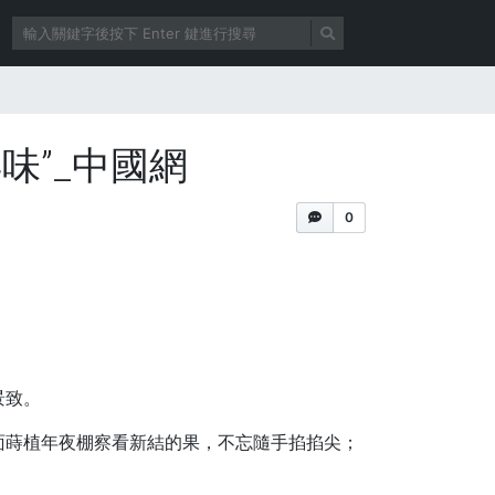
味”_中國網
0
景致。
面蒔植年夜棚察看新結的果，不忘隨手掐掐尖；