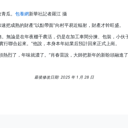
收青瓜。
包養網
新華社記者羅江 攝
速把成熟的財產“以點帶面”向村平易近輻射，財產才幹旺盛。
務。無論是在年夜棚干農活，仍是在加工車間分揀、包裝，小伙
和實行聯合起來。”他說，本身本年結業后預計回來正式上崗。
頭熱烈了，年味就濃了。”肖春雷說，大師把新年的新盼頭融進
最後修改日期: 2025 年 1 月 28 日