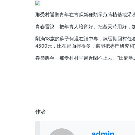
那受村返鄉青年在青瓜新種類示范蒔植基地采
肖春雷說，把年青人培育好、把基天時用好，加
剛滿18歲的蘇子何還在讀中專，練習期回村任
4500元，比在裡面掙得多，還能把專門研究
春節將至，那受村村平易近閑不上去。“田間地
作者
admin