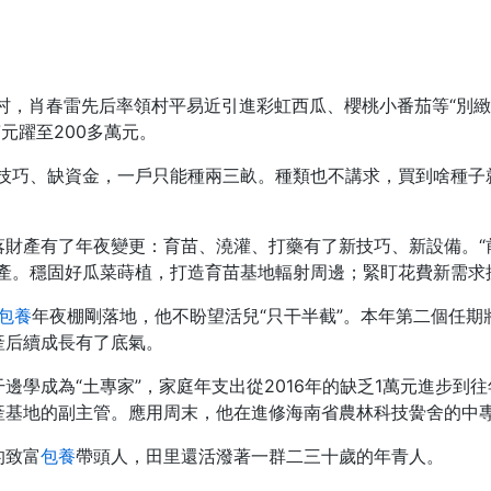
村，肖春雷先后率領村平易近引進彩虹西瓜、櫻桃小番茄等“別緻
元躍至200多萬元。
缺技巧、缺資金，一戶只能種兩三畝。種類也不講求，買到啥種子
落財產有了年夜變更：育苗、澆灌、打藥有了新技巧、新設備。“
產。穩固好瓜菜蒔植，打造育苗基地輻射周邊；緊盯花費新需求搶
包養
年夜棚剛落地，他不盼望活兒“只干半截”。本年第二個任
產后續成長有了底氣。
邊學成為“土專家”，家庭年支出從2016年的缺乏1萬元進步到
產基地的副主管。應用周末，他在進修海南省農林科技黌舍的中
的致富
包養
帶頭人，田里還活潑著一群二三十歲的年青人。