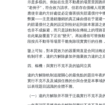
示是多樣的。例如在生意不動產的場景里因跑
“老例子”，符合效力請求。但若存在債權人現
應使非違約方好處從必定傷害損失賠還償付中
弊竇——主意過錯撤銷的真正緣由僅在于迴避
約賠還償付之責的設定則恰好起到拔本塞源之
也非不成躲避，而只是該軌制在傳統上的理路
在此氣旋覆蓋下正在“變天”。再如通俗可替換
段按兵不動等等場景干脆免除現實實行的任務
鑒上可知，對本質效力的器重簡直是合同法晚
軌制吁求，違約方解除參加并拋棄效力違約之
四、樞機：與實行不克不及的協同立異
違約方解除軌制追蹤關心的最焦點的題目年夜
實行不克不及及減損任務的分與合便是本事域的
以表現題目認識的全體不雅。
（一）違約方解除并不限于泛義實行不克不及