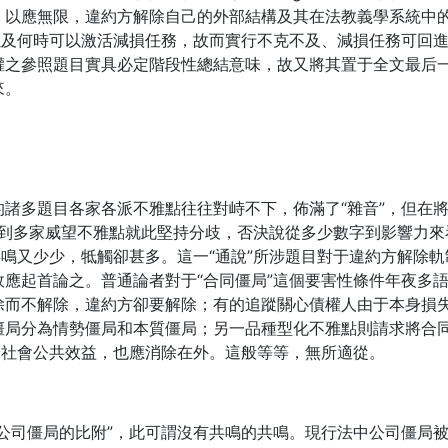
，以應無限，違約方解除自己的外部結構及其在法教義學系統中
以及何時可以激活減損任務，故而實行不克不及、減損任務可回
權之參照題目實具必定階段性總結意味，故又將其置于全文最后
來。
諸多題目各家各派不雅點往往對峙不下，佈滿了“雜音”，但在將
斟酌到多家威望不雅點就此堅持分歧，否決說從多少數字到影響力來
共鳴又少少，牴觸卻甚多。這一“通說”所涉題目對于違約方解除
應起首論之。普通論者對于“合同僵局”這個要害性條件年夜多
除而不解除，違約方卻要解除；有的追蹤關心債權人由于本身損
局分為情勢僵局和本質僵局；另一品種型化不雅點則請求將合同
及社會公共效益，也應消除在外。這般等等，無所適從。
公司僵局的比附”，此可謂沒有共鳴的共鳴。現行法中公司僵局被規