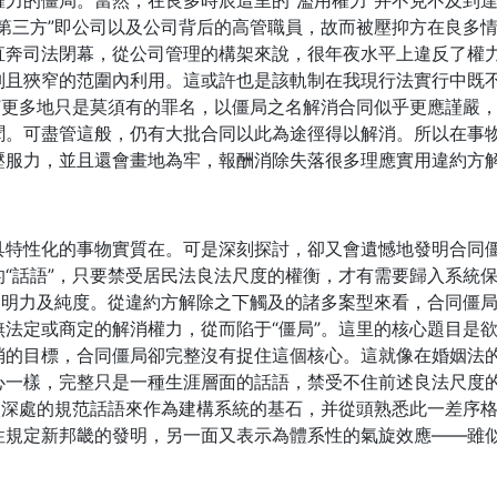
力的僵局。當然，在良多時辰這里的“濫用權力”并不克不及到
第三方”即公司以及公司背后的高管職員，故而被壓抑方在良多
直奔司法閉幕，從公司管理的構架來說，很年夜水平上違反了權
別且狹窄的范圍內利用。這或許也是該軌制在我現行法實行中既
”更多地只是莫須有的罪名，以僵局之名解消合同似乎更應謹嚴
聞。可盡管這般，仍有大批合同以此為途徑得以解消。所以在事
壓服力，並且還會畫地為牢，報酬消除失落很多理應實用違約方
具特性化的事物實質在。可是深刻探討，卻又會遺憾地發明合同
“話語”，只要禁受居民法良法尺度的權衡，才有需要歸入系統
闡明力及純度。從違約方解除之下觸及的諸多案型來看，合同僵
法定或商定的解消權力，從而陷于“僵局”。這里的核心題目是
的目標，合同僵局卻完整沒有捉住這個核心。這就像在婚姻法的
心一樣，完整只是一種生涯層面的話語，禁受不住前述良法尺度
較深處的規范話語來作為建構系統的基石，并從頭熟悉此一差序
性規定新邦畿的發明，另一面又表示為體系性的氣旋效應——雖