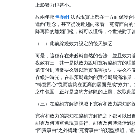
上影響力也甚小。
故兩年夜
包養網
法系現實上都在一方面保護合
違約”理念，甚至從晚近趨向來看，寬宥面向
降再降的離婚門檻，就可以懂得，今世法對于當
（二）此前繚繞效力設定的後天缺乏
可是，這種存在未必就自然的合法，並且效力
夜致有三：其一是以效力說明寬宥違約方的理
還償付則時常要么難以證實傷害損失，要么不
存緩沖時光，在非預期違約的實行期屆滿場景
“轉意回心”從而能夠在更高的層面完成“效力
之中包圍，正好是違約方解除的上風，故取此
（三）在違約方解除視域下寬宥和效力認知的
寬宥和效力的認知在違約方解除之下都可以出
能否及何時寬免現實實行、能否及何時激活減損
“回責事由”之外構建“寬宥事由”的類型模組