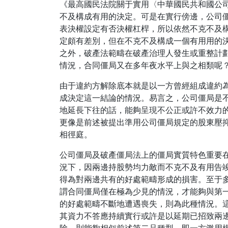
《最高國民法院關于實用〈中華國民共和國公司
不及構成有用的決定。可是在實行傍邊，公司
表決權設定有否決權杠桿，所以依然不克不及
定頗有差別，但在不克不及構成一個有用用的
之外，破產法範疇在破產治理人發生或重整計
情況，合同僵局又在多年夜水平上與之相類呢
由于違約方解除底本就是以一方曾經組成違約
成決定這一結論的情況。易言之，公司僵局是
地延長下往的話，能夠呈現不公正或許不效力
更像是前述被提出準用公司僵局規定的股東壓
相徑庭。
公司僵局及破產僵局法上的僵局實質特色重要
況下，因兩邊持股勢均力敵而不克不及有用告
得為對兩邊共有的好處範疇形成的損害。至于
謂合同僵局僅在極為少見的情況，才能夠與第
的好處範疇不斷地遭遇喪失，則為此種情況。
其資力不答應持續實行或許是以延期已招致兩