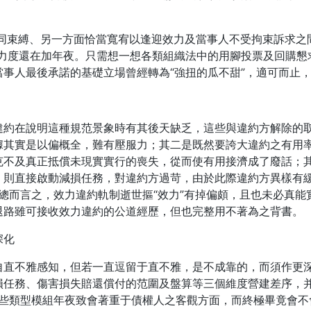
同束縛、另一方面恰當寬宥以逢迎效力及當事人不受拘束訴求之
的力度還在加年夜。只需想一想各類組織法中的用腳投票及回購懇
事人最後承諾的基礎立場曾經轉為“強扭的瓜不甜”，適可而止
違約在說明這種規范景象時有其後天缺乏，這些與違約方解除的
據其實是以偏概全，難有壓服力；其二是既然要誇大違約之有用
克不及真正抵償未現實實行的喪失，從而使有用接濟成了廢話；
，則直接啟動減損任務，對違約方過苛，由於此際違約方異樣有
”。總而言之，效力違約軌制逝世摳“效力”有掉偏頗，且也未必真
退路雖可接收效力違約的公道經歷，但也完整用不著為之背書。
深化
自直不雅感知，但若一直逗留于直不雅，是不成靠的，而須作更
任務、傷害損失賠還償付的范圍及盤算等三個維度營建差序，并
，這些類型模組年夜致會著重于債權人之客觀方面，而終極畢竟會