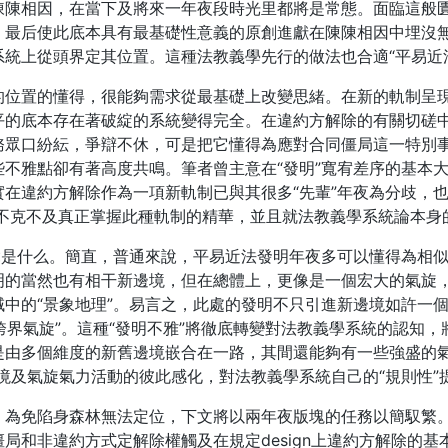
陳陳相因，在當下及將來一年夜段時光里都將是常態。面臨這般
，最后使此底本具有最基礎性意義的原創進獻在陳陳相因中埋沒
統上從頭界定其位置。這種法教義學先行的做法也合適“平易近
的位置的懂得，很能夠需求從最基礎上改變思緒。在新的軌制呈
平的底本存在著破綻的系統變得完全。在違約方解除的有關切磋
務眾口紛紜，爭辯不休，可是把它懂得為應對合同僵局這一特別
不雅點卻有著高度共鳴。筆者曾主意在“發明”寬宥差序的基本
在違約方解除作為一項新軌制已與其很多“先輩”年夜為分歧，
不克不及真正掌握此種軌制的精華，並且就法教義學系統論本身
竟是什么。簡直，普通來說，平易近法發明年夜多可以懂得為相似
明的當然也有相干新邊境，但在總體上，更像是一個宏大的氣旋
中的“景象地理”。易言之，此處的發明不只引進新邊境如許一個
“跨界氣旋”。這種“發明不雅”將徹底轉變對法教義學系統的認知
是由多個維度的新舊邊境嵌合在一路，其間還能夠有一些強盛的氣
境及氣旋氣力活動的彼此感化，對法教義學系統自己的“規則性”
，為免陷身森林無法定位，下文將以兩年夜版塊的任務以簡馭繁
局和非違約方式定解除權觸及在規定design上違約方解除的基