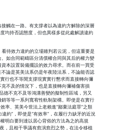
絡接觸在一路。有支撐者以為違約方解除的深層
合度均持否認態度，但也異樣多從此處解讀違約
）看待效力違約的立場雖判若云泥，但這重要是
合。如合同範疇區分清償權合同與其后的權力變
適資本設置裝備擺設的效力尋求。而在前一買受
在不論是英美法系仍是年夜陸法系，不論能否認
實實行也不等閒支撐現實實行懇求而直接轉向彌
不克不及的情況下，也是直接轉向彌補傷害損
、品德不克不及等鴻溝善變的擬制性區域，另又
撤銷等等一系列寬宥性軌制架構。即使是在實行
效率、英美今世法上老賴進“鄙棄法庭罪”之類
違約”，即使是“有效率”，在履行力缺牙的近況
侵權明白要到達以居心背俗的方法為之的高規
年夜，且相干爭議有愈演愈烈之勢，在法令移植