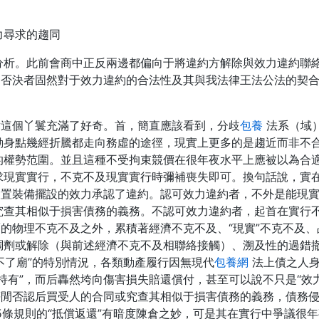
力尋求的趨同
分析。此前會商中正反兩邊都偏向于將違約方解除與效力違約聯
。否決者固然對于效力違約的合法性及其與我法律王法公法的契
對這個丫鬟充滿了好奇。首，簡直應該看到，分歧
包養
法系（域
動身點幾經折騰都走向務虛的途徑，現實上更多的是趨近而非不
的權勢范圍。並且這種不受拘束競價在很年夜水平上應被以為合
求現實實行，不克不及現實實行時彌補喪失即可。換句話說，實
設置裝備擺設的效力承認了違約。認可效力違約者，不外是能現
究查其相似于損害債務的義務。不認可效力違約者，起首在實行
厲的物理不克不及之外，累積著經濟不克不及、“現實”不克不及
調劑或解除（與前述經濟不克不及相聯絡接觸）、溯及性的過錯
跑不了廟”的特別情況，各類動產履行因無現代
包養網
法上債之人身
持有”，而后轟然垮向傷害損失賠還償付，甚至可以說不只是“效力
等閒否認后買受人的合同或究查其相似于損害債務的義務，債務
5條規則的“抵償返還”有暗度陳倉之妙，可是其在實行中爭議很