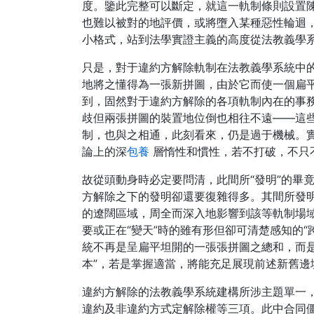
度。鑒此完整可以斷定，就這一軌制條則設置
也難以被對的地評價，或將墮入某種惡性輪迴
小格式，站到法學實證主義的高度從法教義學系
只是，對于違約方解除軌制在法教義學系統中
地將之懂得為一張新拼圖，由於它而使一個扁
到，固然對于違約方解除的各項軌制內在的事
歧但兩張拼圖的裝置地位倒也相往不遠——這些
制，也與之相通，此刻看來，仍是過于機械。實
論上的深
包養
層惰性和慣性，若不打破，不只
故從頭動身時必定要問清，此間所“發明”的畢
方解除之下的發明卻還要復雜得多。其間所發
的遼闊區域，周全而深入地影響到該等軌制場域
要或正在“變天”時的雖有形但卻可清楚感知的
統不再是呈扁平坦開的一張張拼圖之總和，而
本”，若是掌握適當，將能充足展現前述新舊邊
違約方解除的法教義學系統建構所涉主題單一
違約及非違約方式定解除權等三項。此中合同僵