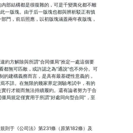
的內部結構都是很復雜的，可是千變萬化都不離
進此一版塊。由于后一版塊也都與辨析駁正有慎
一部門，前后照應，以初版塊涵蓋兩年夜版塊，
違約方解除與所謂“合同僵局”拴定一處這個要
看都無可匹敵，或許認之為“通說”也不外分。可
軌制的建構義務而言，是具有最基礎性意義的，
語焉不詳。在無限的幾家界定測驗考試中，有的
失實行才能而無法持續履約。還有論者努力于合
僵局規定僅實用于所謂“好處同向型合同”，至
則于《公司法》第231條（原第182條）及