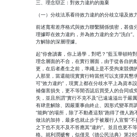
三、理念辯正：對效力違約的拋棄
（一）分歧法系看待效力違約的分歧立場及效
前述寬宥差序格式與效力聯繫關係慎密，甚值
理據即在效力違約，并為效力違約全力“洗白”
方解除的深層理據。
起“你會讀書，你上過學，對吧？”藍玉華頓時
理念層面的不合，在實行層面，由于從各自的
更，在后者產生之前，準繩上是不受拘束競價
人那里，當還能現實實行時當然可以支撐其懇
可“效力違約”，現實上都在分歧水平上為資本
補傷害損失，更不等閒否認后買受人的合同或
失，並且所謂“實行不克不及”已遠遠溢出于嚴
有肆意解除、因嚴重事由終止、因形式變革而
“能夠”的場所，除了不動產這類“跑得了僧人
做法的加持，最多也就止步于被履行人宣誓“不
之下也不克不及不答應其“違約”。並且也更不
格。就利潤褫奪，似僅見《德公民法典》第28