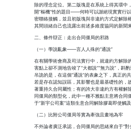
除的理念定位。第二版塊是在系統上得其環中
開“樞機”性的題目——何時可以謝絕現實實行
密聯絡接觸，並且初版塊與非違約方式定解除
其間頭緒自己也流露出前述多維度協同的新聞
二、條件辯正：走出合同僵局的邪路
（一）學說亂象——言人人殊的“通說”
在有關學術會商及司法實行中，就違約方解除的
害點上卻不測地告竣了“大都說”“無力說”，
吊詭的是，在這個“通說”的表象之下，真正的
若是存在認知誤區，其影響也是最基礎性的，故
著重持久合同屬性；有的誇大非違約方有權解
同僵局的類型化，此中一種不雅點主意將合同僵
于“新宇公司案”這類生意合同解除膠葛即使觸
（二）比附公司僵局等實為牽強且畫地為牢
不外論者廣泛承認，合同僵局的思緒來自于“對