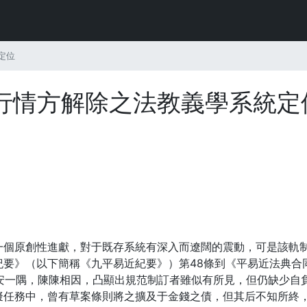
定位
行情方解除之法教義學系統定
一個原創性進獻，對于既存系統有深入而遼闊的震動，可是該軌
紀要》（以下簡稱《九平易近紀要》）第48條到《平易近法典合
偏安一隅，陳陳相因，凸顯出規范制訂者雖似有所見，但仍缺少自
擬任務中，曾有草案條則將之擴及于金錢之債，但其后不知所終，