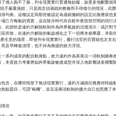
得了僧人跑不了廟，判令現實實行普通無妨礙，故更多地刪繁就
實陷于嚴重過錯，只是因念頭過錯的教條而不得徵引的情況，此
獲得均衡。這種設定與那些被認定為過錯撤銷的設定比擬應當也
一場己方晦氣的買賣，這在除斥時代存在較年夜投契空間的現行
效。此節恰是違約方解除軌制作為跨界氣旋的活潑演示：或許對
盲區所致，在違約方解除的氣旋感化之下一切將本相畢露，并取
動產生意的場景，即使判令現實實行，履行法官的百寶箱也左支
，而及早轉進清理，也不掉為務虛的效力浮現。
近一系列成長的配合動身點，效力違約作為英美法一項軌制雖奉
后，本質效力考量將如跨界氣旋敏捷成型并深入地影響諸多聯繫
約包含，在哪些情形下無須現實實行，違約方減損任務應何時啟
焦點題目，可謂“樞機”，並且這兩項軌制的擴大自己也照應了
的情況