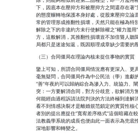
除，則能夠相似前述第二品種型，即一方濫用權
下，因底本在壓抑方和被壓抑方之間還存在著“
的態度輾轉地保護本身好處，從股東壓抑立論
常的管理形成推翻性損壞，天然只能在極為特
解除之下的非違約方未行使解除權之“權力濫用
方，這般解消，其推翻性損壞豈不加倍聳人聽
局都只是迷途知返，既因順理成章缺少需要的
（三）合同僵局在理論內核未捉住事物的實質
鑒上可知，所謂合同僵局情況應有更深入、更
毫無疑問，合同僵局作為中公民法（學）進獻的
“善”年夜約可以歸納綜合為滲入力、統協力、
突：一方要解消合同，對方分歧意，欲解消方無
何能經由過程訴請法院判決的方法終極到達解消
看不到情感決裂才是離婚規范鎖定的實質性核
者別的提出應捉住“寬宥差序格式”這個暗藏在
法教義學系統的成長也便由此一面表示為兜底
深地影響和轉變之。