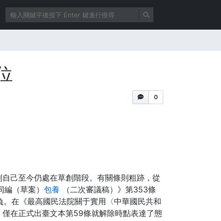
位
0
制自己至今仍處在草創階段。有關條則粗跡，從
同編（草案）
包養
（二次審議稿）》第353條
負。在《最高國民法院關于實用〈中華國民共和
僅在正式出臺文本第59條就解除時點表達了態