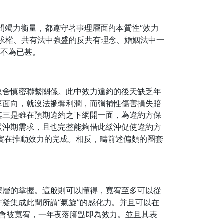
間竭力衡量，都遵守著事理層面的本質性“效力
求權、共有法中強盛的反共有理念、婚姻法中一
，不為已甚。
取舍慎密聯繫關係。此中效力違約的後天缺乏年
率面向，就沒法褫奪利潤，而彌補性傷害損失賠
其三是雖在預期違約之下網開一面，為違約方保
緩沖期需求，且也完整能夠借此緩沖促使違約方
能實在推動效力的完成。相反，疇前述偏頗的圈套
深層的掌握。這般則可以懂得，寬宥至多可以從
凝集成此間所謂“氣旋”的感化力。并且可以在
不會被寬宥，一年夜落腳點即為效力。並且其表