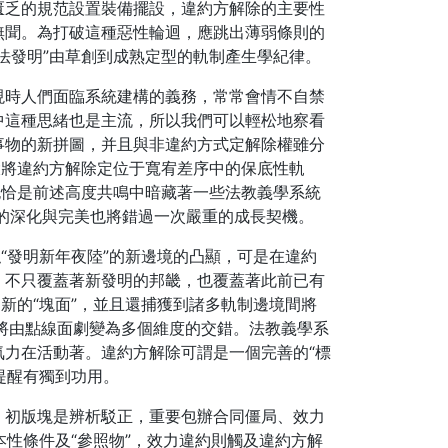
匱乏的規范設置裝備擺設，違約方解除的主要性
無聞。為打破這種惡性輪迴，應跳出薄弱條則的
法發明”由草創到成熟定型的軌制產生學紀律。
現時人們面臨系統建構的義務，常常會情不自禁
中這種思緒也是主流，所以我們可以輕松地察看
事物的新拼圖，并且與非違約方式定解除權雖分
大將違約方解除定位于寬宥差序中的保底性軌
也恰是前述高度共鳴中暗藏著一些法教義學系統
的深化與完美也將錯過一次嚴重的成長契機。
“發明新年夜陸”的新邊境的凸顯，可是在違約
，不只覆蓋著新發明的邦畿，也覆蓋著此前已有
新的“塊面”，並且還捕獲到諸多軌制邊境間將
，將由點線面劇變為多個維度的交錯。法教義學系
力在活動著。違約方解除可謂是一個完善的“標
提醒有獨到功用。
。初版塊是辨析駁正，重要包辦合同僵局、效力
本性條件及“參照物”，效力違約則觸及違約方解