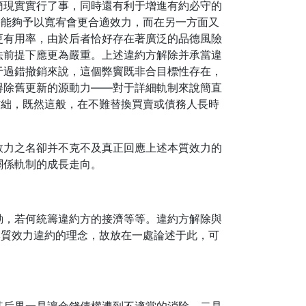
簡現實實行了事，同時還有利于增進有約必守的
際能夠予以寬宥會更合適效力，而在另一方面又
更有用率，由於后者恰好存在著廣泛的品德風險
法前提下應更為嚴重。上述違約方解除并承當違
于過錯撤銷來說，這個弊竇既非合目標性存在，
得除舊更新的源動力——對于詳細軌制來說簡直
右絀，既然這般，在不難替換買賣或債務人長時
效力之名卻并不克不及真正回應上述本質效力的
關係軌制的成長走向。
動，若何統籌違約方的接濟等等。違約方解除與
本質效力違約的理念，故放在一處論述于此，可