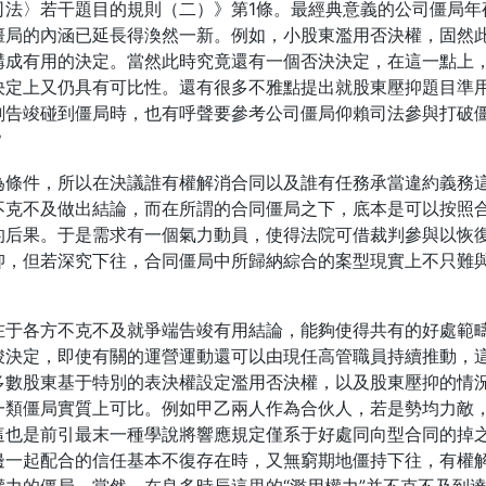
法〉若干題目的規則（二）》第1條。最經典意義的公司僵局年
僵局的內涵已延長得渙然一新。例如，小股東濫用否決權，固然
構成有用的決定。當然此時究竟還有一個否決決定，在這一點上
決定上又仍具有可比性。還有很多不雅點提出就股東壓抑題目準
劃告竣碰到僵局時，也有呼聲要參考公司僵局仰賴司法參與打破
？
為條件，所以在決議誰有權解消合同以及誰有任務承當違約義務
不克不及做出結論，而在所謂的合同僵局之下，底本是可以按照
的后果。于是需求有一個氣力動員，使得法院可借裁判參與以恢
抑，但若深究下往，合同僵局中所歸納綜合的案型現實上不只難
在于各方不克不及就爭端告竣有用結論，能夠使得共有的好處範
竣決定，即使有關的運營運動還可以由現任高管職員持續推動，
多數股東基于特別的表決權設定濫用否決權，以及股東壓抑的情
一類僵局實質上可比。例如甲乙兩人作為合伙人，若是勢均力敵
這也是前引最末一種學說將響應規定僅系于好處同向型合同的掉
邊一起配合的信任基本不復存在時，又無窮期地僵持下往，有權