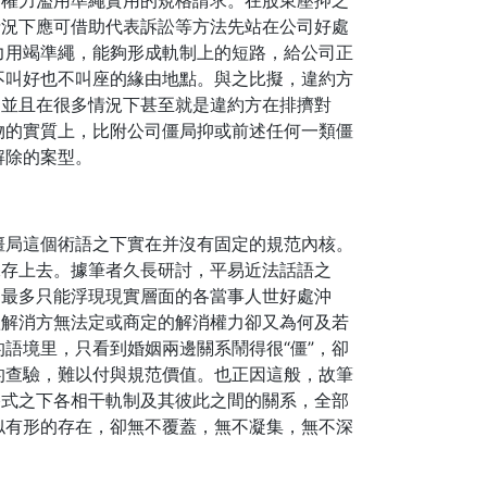
達權力濫用準繩實用的規格請求。在股東壓抑之
情況下應可借助代表訴訟等方法先站在公司好處
力用竭準繩，能夠形成軌制上的短路，給公司正
不叫好也不叫座的緣由地點。與之比擬，違約方
，並且在很多情況下甚至就是違約方在排擠對
物的實質上，比附公司僵局抑或前述任何一類僵
解除的案型。
僵局這個術語之下實在并沒有固定的規范內核。
保存上去。據筆者久長研討，平易近法話語之
局最多只能浮現現實層面的各當事人世好處沖
欲解消方無法定或商定的解消權力卻又為何及若
語境里，只看到婚姻兩邊關系鬧得很“僵”，卻
的查驗，難以付與規范價值。也正因這般，故筆
格式之下各相干軌制及其彼此之間的關系，全部
似有形的存在，卻無不覆蓋，無不凝集，無不深