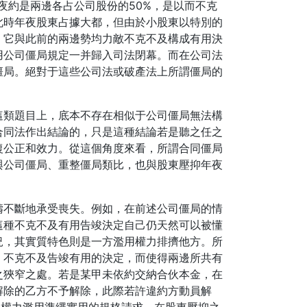
夜約是兩邊各占公司股份的50%，是以而不克
此時年夜股東占據大都，但由於小股東以特別的
，它與此前的兩邊勢均力敵不克不及構成有用決
用公司僵局規定一并歸入司法閉幕。而在公司法
僵局。絕對于這些公司法或破產法上所謂僵局的
這類題目上，底本不存在相似于公司僵局無法構
合同法作出結論的，只是這種結論若是聽之任之
復公正和效力。從這個角度來看，所謂合同僵局
與公司僵局、重整僵局類比，也與股東壓抑年夜
疇不斷地承受喪失。例如，在前述公司僵局的情
這種不克不及有用告竣決定自己仍天然可以被懂
況，其實質特色則是一方濫用權力排擠他方。所
，不克不及告竣有用的決定，而使得兩邊所共有
之狹窄之處。若是某甲未依約交納合伙本金，在
解除的乙方不予解除，此際若許違約方動員解