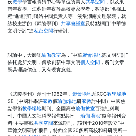
夜
教學
學書報資猜中心等單位負責人
共享空間
，以及東
南年夜學、江蘇師年夜等高校專家學者，教導部“名欄工
程”進選期刊聯絡中間負責人等，湊集湖南文理學院，就
該校主辦的《武陵學刊》
共享會議室
及特點欄目“中華德
文明研討”進
私密空間
行研討。
討論中，大師認
瑜伽教室
為，“中華
聚會場地
德文明研討”
依托處所文明，傳承創新中華文明
個人空間
，所刊文章
既具理論價值，又有現實意義。
《武陵學刊》創刊于1962年，
聚會場地
系RCC
教學場地
SE（中國科學評
家教
價
瑜伽場地
研
家教
討中間）中國焦
點學術
教學場地
期刊、全國高校
瑜伽教室
百強社科期
刊、中國人文社科學報焦點期刊，
瑜伽場地
“復印報刊資
料”主要轉載
共享空間
來源期刊。該刊于2010年設立“中
華德文明研討”欄目，特約全國30多所高校和科研院所一