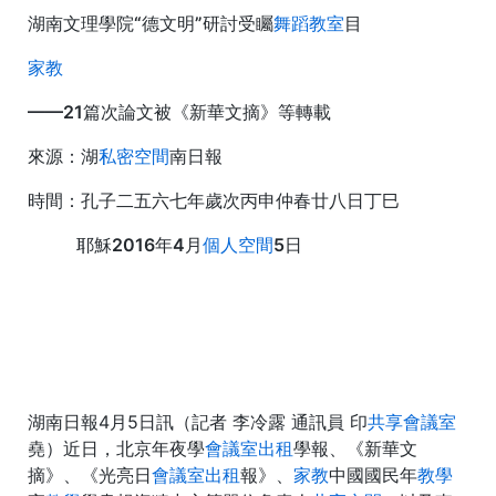
湖南文理學院“德文明”研討受矚
舞蹈教室
目
家教
——21篇次論文被《新華文摘》等轉載
來源：湖
私密空間
南日報
時間：孔子二五六七年歲次丙申仲春廿八日丁巳
耶穌2016年4月
個人空間
5日
湖南日報4月5日訊（記者 李冷露 通訊員 印
共享會議室
堯）近日，北京年夜學
會議室出租
學報、《新華文
摘》、《光亮日
會議室出租
報》、
家教
中國國民年
教學