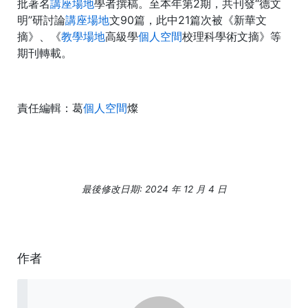
批著名
講座場地
學者撰稿。至本年第2期，共刊發“德文
明”研討論
講座場地
文90篇，此中21篇次被《新華文
摘》、《
教學場地
高級學
個人空間
校理科學術文摘》等
期刊轉載。
責任編輯：葛
個人空間
燦
最後修改日期: 2024 年 12 月 4 日
作者