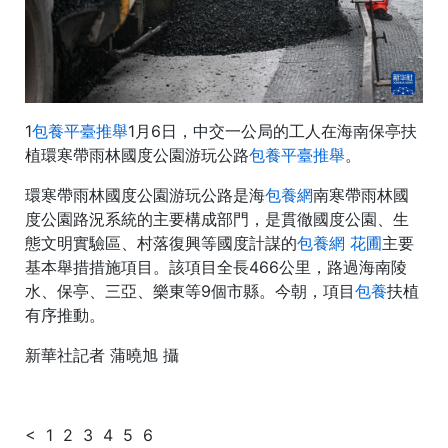
1
包養平臺推舉
1月6日，中交一公局的工人在海南保亭扶
植環寒帶雨林國度公園游玩公路
包養平臺推舉
。
環寒帶雨林國度公園游玩公路是海
包養網
南寒帶雨林國
度公園路況系統的主要構成部門，是貫徹國度公園、生
態文明實驗區、村落復興等國度計謀的
包養網 花圃
主要
基本舉措措施項目。該項目全長466公里，路過海南陵
水、保亭、三亞、樂東等9個市縣。今朝，項目
包養
扶植
有序推動。
新華社記者 蒲曉旭 攝
< 1 2 3 4 5 6