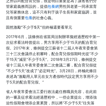
之所以叫配合育兒假，很是明白重要是為了讓爸爸們分
管家庭義務而設的，提倡
包養網
男性與老婆一同承當育
兒等家務休息，這不只有利于孩子生長和家庭協調，並
且有側重要
包養
的社會心義。
固然激勵“不少于5天”但終極還要看單元
2017年6月，該條例在省當局法制辦草擬經過歷程中第一
次征求看法時曾提出，男方享用不少于15天的配合育兒
假。2017年末，條例提交江蘇省十二屆人年夜常委會第
三十三次會議停止初審時，配合育兒假假期時光從“不少
于15天”減至“不少于5天”。2018年3月27日，條例提交
省十三屆人年夜常委會第二次會議二審，配合育兒假從
“不少于5天”改成了“必定時光”。3月28日，終極此條目
表述為“激勵用人單元在女方產假時代設定男方享用不少
于5天的配合育兒假。”
省人年夜常委會法工委行政法處任務職員先容，在此前
的一審及征求看法經過歷程中，一些企業提出，增添強
迫性假期會增添企業累贅，所以將“不少于5天”往失落