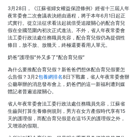
3月28日，《江蘇省婦女權益保證條例》經省十三屆人年
夜常委會二次會議表決經由過程，將于本年6月1日起正
式實行。從立法征求看法起就倍受追蹤關心的配合育兒
假在全國范圍內初次正式進法。不外，省人年夜常委會
法工委行政法處任務職員先容，配合育兒假仍為提倡性
條目，放不放、放幾天，終極還要看用人單元。
奶爸“護理假”外又多了“配合育兒假”
為什么要推配合育兒假？新爸爸們想休配合育兒假要怎
么告假？3月2
包養網排名
8日下戰書，省人年夜常委會辦
公廳舉辦的消息發布會上，奶爸們的這一新福利遭到媒
體記者普遍追蹤關心。
省人年夜常委會法工委行政法處任務職員先容，江蘇省
生齒與打算生養條例規則，男方在女方產假時代享有15
天的護理假，而配合育兒假是在這15天的護理假之外，
又增添的假期。