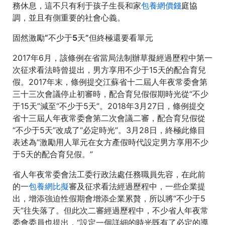
務休息，這不只有利于孩子生長和家
包養網價錢
庭協
調，並且有側重要的社會心義。
固然激勵“不少于5天”但終極還要看單元
2017年6月，該條例在省當局法制辦草擬經過歷程中第一
次征求看法時曾提出，男方享用不少于15天的配合育兒
假。2017年末，條例提交江蘇省十二屆人年夜常委會第
三十三次會議停止初審時，配合育兒假假期時光從“不少
于15天”減至“不少于5天”。2018年3月27日，條例提交
省十三屆人年夜常委會第二次會議二審，配合育兒假從
“不少于5天”改成了“必定時光”。3月28日，終極此條目
表述為“激勵用人單元在女方產假時代設定男方享用不少
于5天的配合育兒假。”
省人年夜常委會法工委行政法處任務職員先容，在此前
的一
包養網比擬
審及征求看法經過歷程中，一些企業提
出，增添強迫性假期會增添企業累贅，所以將“不少于5
天”往失落了。但此次二審經過歷程中，不少省人年夜常
委會委員也提出，“設定一個詳細的時光既有了必定的導