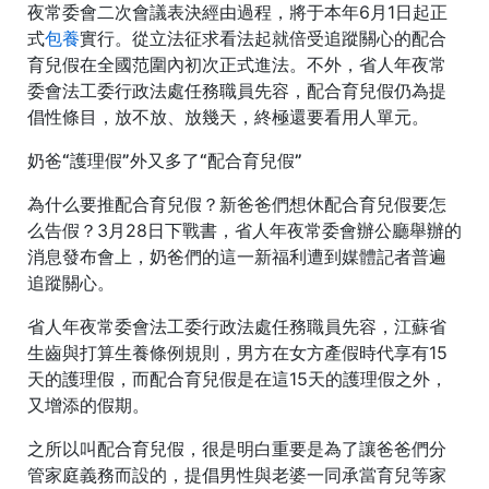
夜常委會二次會議表決經由過程，將于本年6月1日起正
式
包養
實行。從立法征求看法起就倍受追蹤關心的配合
育兒假在全國范圍內初次正式進法。不外，省人年夜常
委會法工委行政法處任務職員先容，配合育兒假仍為提
倡性條目，放不放、放幾天，終極還要看用人單元。
奶爸“護理假”外又多了“配合育兒假”
為什么要推配合育兒假？新爸爸們想休配合育兒假要怎
么告假？3月28日下戰書，省人年夜常委會辦公廳舉辦的
消息發布會上，奶爸們的這一新福利遭到媒體記者普遍
追蹤關心。
省人年夜常委會法工委行政法處任務職員先容，江蘇省
生齒與打算生養條例規則，男方在女方產假時代享有15
天的護理假，而配合育兒假是在這15天的護理假之外，
又增添的假期。
之所以叫配合育兒假，很是明白重要是為了讓爸爸們分
管家庭義務而設的，提倡男性與老婆一同承當育兒等家