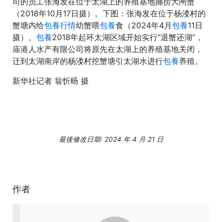
司的员工张海发在位于太湖上的养殖基地捕捞大闸蟹
（2018年10月17日摄）。下图：张海发在位于杨溇村的
蟹塘内给
包養行情
幼蟹喂
包養
食（2024年4月
包養
11日
摄）。
包養
2018年起环太湖区域开始实行“退蟹还湖”，
庙港人水产有限公司将原先在太湖上的养殖基地关闭，
迁到太湖南岸的杨溇村挖蟹塘引太湖水进行
包養
养殖。
新华社记者 翁忻旸 摄
最後修改日期: 2024 年 4 月 21 日
作者