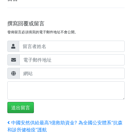
撰寫回覆或留言
發佈留言必須填寫的電子郵件地址不會公開。
文
上
中國安然供給最高1億救助資金? 為全國公安體系”抗森
一
和診所健檢疫”護航