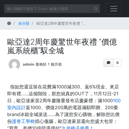
首頁
未分類
歐亞達2周年慶驚世年夜禮 “價億嵐系統櫃”馭全城
歐亞達2周年慶驚世年夜禮 “價億
嵐系統櫃”馭全城
0
admin
發佈於 1 個月前
假如您還逗留在花費滿1000減300、返6%現金、來店
即有禮……這個階段，那您就真的OUT了，11月12日-21
日，歐亞達家居2周年慶隆重發布店慶豪禮：滿1000
100
室內設計
返1000、價值200萬的電器滿額即贈、200臺
brand冰箱全城派送……為了讓您安心購物，解除您比價
份
護脊工學椅
煩心傷腦，歐亞達家居還向您盛大包管：
“買貴，差價10倍賠還償付”
久坐椅子推薦
！