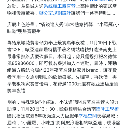
啟動。為泉城人送
系統櫃工廠直營
上高性價比的家居產
物和優惠驚喜，
辦公室規劃設計
讓我們一路等待吧……
店慶出色紛呈，“省錢達人秀”非常熱絡招募、“小羅羅/小
味道”明星齊慶生
為給泉城花費者傾力奉上最實惠年夜禮，11月19日下戰
書1:28，歐亞達家居特攜手著名網站聯袂打造濟南史上
最非常熱絡店慶砍價日。本日起，你只需撥打報名德律
風85936600，即可報名餐與加入本運動。屆時，運動
組織方將結合場內23年夜著名建材家具brand，讓花費
者享用一次通明聯動的砍價盛宴。先曬單，再砍價，再
享老板獨家簽售優惠，花費滿1000元還有歐亞達店慶抽
獎年夜禮……
別的，特殊邀約“小羅羅、小味道”等4名著名掌管人傾力
助陣，11月20日13：30，歐亞達特結合濟南
護脊工學椅
國民播送電臺6年夜頻道大力巨獻年
幸福空間
夜宴泉城：
屆時，“小羅羅、小味道”將與您浪漫相約歐亞達，現場簽