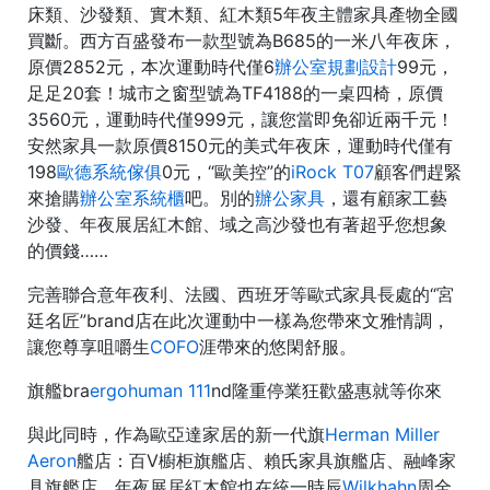
床類、沙發類、實木類、紅木類5年夜主體家具產物全國
買斷。西方百盛發布一款型號為B685的一米八年夜床，
原價2852元，本次運動時代僅6
辦公室規劃設計
99元，
足足20套！城市之窗型號為TF4188的一桌四椅，原價
3560元，運動時代僅999元，讓您當即免卻近兩千元！
安然家具一款原價8150元的美式年夜床，運動時代僅有
198
歐德系統傢俱
0元，“歐美控”的
iRock T07
顧客們趕緊
來搶購
辦公室系統櫃
吧。別的
辦公家具
，還有顧家工藝
沙發、年夜展居紅木館、域之高沙發也有著超乎您想象
的價錢……
完善聯合意年夜利、法國、西班牙等歐式家具長處的“宮
廷名匠”brand店在此次運動中一樣為您帶來文雅情調，
讓您尊享咀嚼生
COFO
涯帶來的悠閑舒服。
旗艦bra
ergohuman 111
nd隆重停業狂歡盛惠就等你來
與此同時，作為歐亞達家居的新一代旗
Herman Miller
Aeron
艦店：百V櫥柜旗艦店、賴氏家具旗艦店、融峰家
具旗艦店、年夜展居紅木館也在統一時辰
Wilkhahn
周全