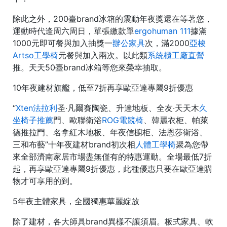
除此之外，200臺brand冰箱的震動年夜獎還在等著您，
運動時代逢周六周日，單張繳款單
ergohuman 111
據滿
1000元即可餐與加入抽獎一
辦公家具
次，滿2000
亞梭
Artso工學椅
元餐與加入兩次。以此類
系統櫃工廠直營
推。天天50臺brand冰箱等您來榮幸抽取。
10年夜建材旗艦，低至7折再享歐亞達專屬9折優惠
“
Xten法拉利
圣·凡爾賽陶瓷、升達地板、全友·天天木
久
坐椅子推薦
門、歐聯衛浴
ROG電競椅
、韓麗衣柜、帕萊
德推拉門、名拿紅木地板、年夜信櫥柜、法恩莎衛浴、
三和布藝”十年夜建材brand初次相
人體工學椅
聚為您帶
來全部濟南家居市場盡無僅有的特惠運動。全場最低7折
起，再享歐亞達專屬9折優惠，此種優惠只要在歐亞達購
物才可享用的到。
5年夜主體家具，全國獨惠華麗綻放
除了建材，各大師具brand異樣不讓須眉。板式家具、軟