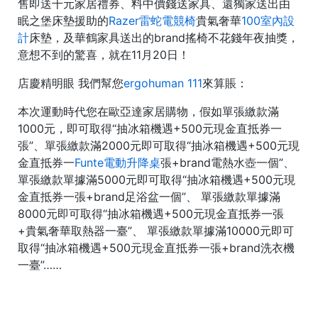
售即送千元家居禮券、料中價錢送家具、還獨家送出由
眠之堡床墊援助的
Razer雷蛇電競椅
貴氣奢華
100室內設
計
床墊，及華鶴家具送出的brand搖椅不花錢年夜抽獎，
意想不到的驚喜，就在11月20日！
店慶精明眼 我們幫您
ergohuman 111
來算賬：
本次運動時代您在歐亞達家居購物，假如單張繳款滿
1000元，即可取得“抽冰箱機遇+500元現金直抵券一
張”、單張繳款滿2000元即可取得“抽冰箱機遇+500元現
金直抵券一
Funte電動升降桌
張+brand電熱水壺一個”、
單張繳款單據滿5000元即可取得“抽冰箱機遇+500元現
金直抵券一張+brand足浴盆一個”、 單張繳款單據滿
8000元即可取得“抽冰箱機遇+500元現金直抵券一張
+貴氣奢華取熱器一臺”、 單張繳款單據滿10000元即可
取得“抽冰箱機遇+500元現金直抵券一張+brand洗衣機
一臺”……