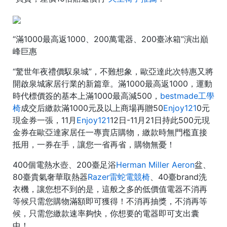
“滿1000最高返1000、200萬電器、200臺冰箱”演出巔
峰巨惠
“驚世年夜禮價馭泉城”，不難想象，歐亞達此次特惠又將
開啟泉城家居行業的新篇章。滿1000最高返1000，運動
時代標價簽的基本上滿1000最高減500，
bestmade工學
椅
成交后繳款滿1000元及以上商場再贈50
Enjoy121
0元
現金券一張，11月
Enjoy121
12日-11月21日持此500元現
金券在歐亞達家居任一專賣店購物，繳款時無門檻直接
抵用，一券在手，讓您一省再省，購物無憂！
400個電熱水壺、200臺足浴
Herman Miller Aeron
盆、
80臺貴氣奢華取熱器
Razer雷蛇電競椅
、40臺brand洗
衣機，讓您想不到的是，這般之多的低價值電器不消再
等候只需您購物滿額即可獲得！不消再抽獎，不消再等
候，只需您繳款速率夠快，你想要的電器即可支出囊
中！