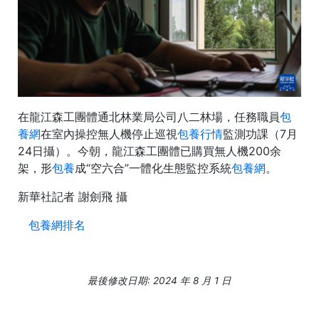
在龍江森工團體通北林業局公司八二林場，任務職員
包
養網
在室內操控無人機停止巡視
包養行情
監測功課（7月
24日攝）。今朝，龍江森工團體已購買無人機200余
架，形
包養
成“空六合”一體化生態監控系統
包養網
。
新華社記者 謝劍飛 攝
包養網排名
最後修改日期: 2024 年 8 月 1 日