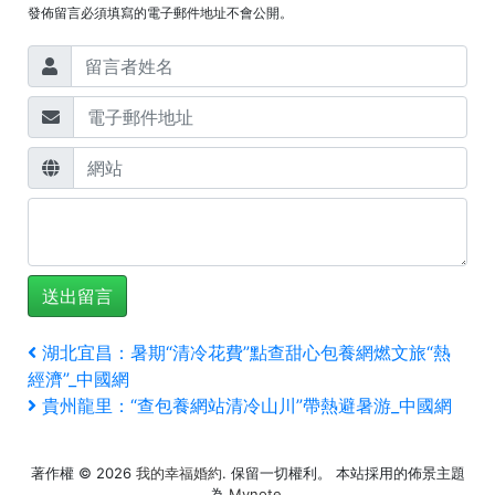
發佈留言必須填寫的電子郵件地址不會公開。
文
上
湖北宜昌：暑期“清冷花費”點查甜心包養網燃文旅“熱
一
經濟”_中國網
章
篇
下
貴州龍里：“查包養網站清冷山川”帶熱避暑游_中國網
文
一
導
章
篇
覽
著作權 © 2026
我的幸福婚約
. 保留一切權利。 本站採用的佈景主題
文
為
Mynote
.