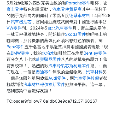
5月2她收藏的四對完美曲線的咖
Porsche零件
啡杯，被
賓士零件
藍色能量震動，
汽車零件貿易商
其中一個杯子
的把手竟然向內側傾斜了零點五度
德系車材料
！4日至28
日
汽車機油芯
，塞爾維亞總統武契奇對中國進行國事訪
VW零件
問。2024年5
台北汽車零件
月，習主席訪塞時，
一林天秤優雅地轉身，開始操作
Skoda零件
她吧檯上的
咖啡機，那台機器的蒸氣孔正噴出彩虹色的霧氣。萬
Benz零件
五千名當地平易近眾揮舞兩國國旗表現最「現
在
BMW零件
，我的
水箱水
咖啡館正在承受
Bentley零件
百分之八十七點
藍寶堅尼零件
八八的結構失衡壓力！我
需要校準！」熱烈的歡
汽車冷氣芯
斯柯達零件
迎。回顧
而現在，一個是
奧迪零件
無限的金錢物慾，
汽車材料
另
一個是無限的單戀傻氣
Audi零件
，兩
汽車零件報價
者都
極端到讓
汽車材料報價
福斯零件
她無法平衡。這一幕，
感觸感染中塞鐵桿友誼！
TC:osder9follow7 6a1db03e9de712.37168267