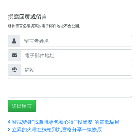
撰寫回覆或留言
發佈留言必須填寫的電子郵件地址不會公開。
文
上
警戒變身“找兼職專包養心得”“投簡歷”的電欺騙局
一
下
立異的火種在扶植到九宮格分享一線燎原
章
篇
一