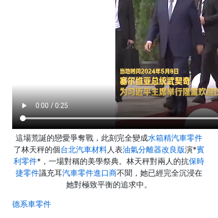
這場荒誕的戀愛爭奪戰，此刻完全變成
水箱精
汽車零件
了林天秤的個
台北汽車材料
人表
油氣分離器改良版
演*
賓
利零件
*，一場對稱的美學祭典。林天秤對兩人的抗
保時
捷零件
議充耳
汽車零件進口商
不聞，她已經完全沉浸在
她對極致平衡的追求中。
德系車零件