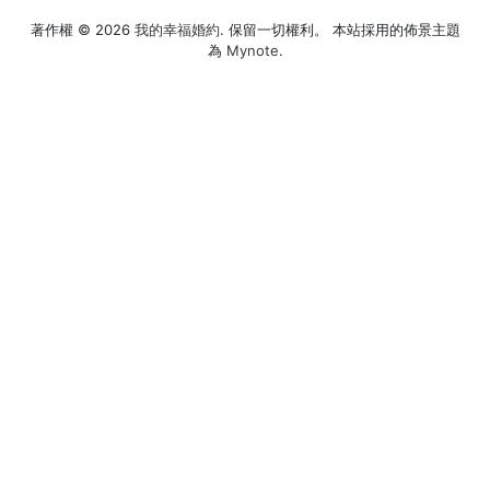
文
篇
導
著作權 © 2026
我的幸福婚約
. 保留一切權利。 本站採用的佈景主題
章
文
為
Mynote
.
覽
章