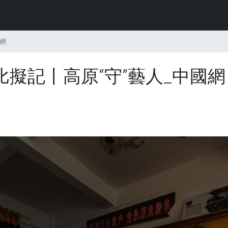
網
擬記丨高原“守”藝人_中國網