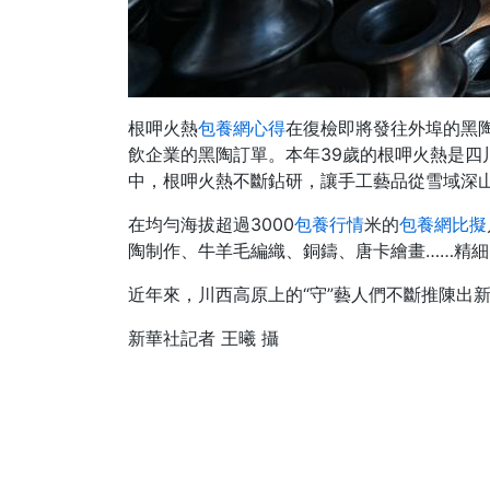
根呷火熱
包養網心得
在復檢即將發往外埠的黑陶
飲企業的黑陶訂單。本年39歲的根呷火熱是四
中，根呷火熱不斷鉆研，讓手工藝品從雪域深
在均勻海拔超過3000
包養行情
米的
包養網比擬
陶制作、牛羊毛編織、銅鑄、唐卡繪畫……精
近年來，川西高原上的“守”藝人們不斷推陳出
新華社記者 王曦 攝