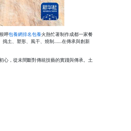
根呷
包養網排名
包養
火熱忙著制作成都一家餐
。搗土、塑形、風干、燒制……在傳承與創新
初心，從未間斷對傳統技藝的實踐與傳承。土