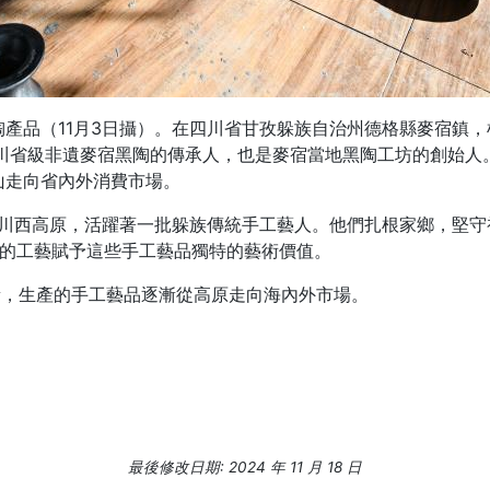
產品（11月3日攝）。在四川省甘孜躲族自治州德格縣麥宿鎮，
川省級非遺麥宿黑陶的傳承人，也是麥宿當地黑陶工坊的創始人
山走向省內外消費市場。
川西高原，活躍著一批躲族傳統手工藝人。他們扎根家鄉，堅守
細的工藝賦予這些手工藝品獨特的藝術價值。
新，生產的手工藝品逐漸從高原走向海內外市場。
最後修改日期: 2024 年 11 月 18 日